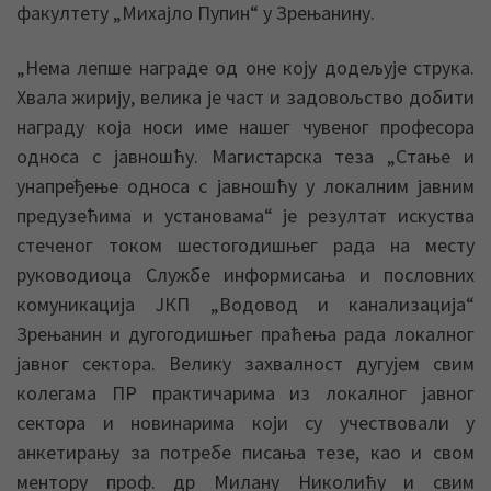
факултету „Михајло Пупин“ у Зрењанину.
„Нема лепше награде од оне коју додељује струка.
Хвала жирију, велика је част и задовољство добити
награду која носи име нашег чувеног професора
односа с јавношћу. Магистарска теза „Стање и
унапређење односа с јавношћу у локалним јавним
предузећима и установама“ је резултат искуства
стеченог током шестогодишњег рада на месту
руководиоца Службе информисања и пословних
комуникација ЈКП „Водовод и канализација“
Зрењанин и дугогодишњег праћења рада локалног
јавног сектора. Велику захвалност дугујем свим
колегама ПР практичарима из локалног јавног
сектора и новинарима који су учествовали у
анкетирању за потребе писања тезе, као и свом
ментору проф. др Милану Николићу и свим