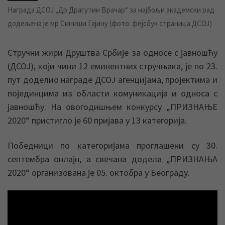
Награда ДСОЈ „Др Драгутин Врачар“ за најбољи академски рад
додељена је мр Синиши Гајину (фото: фејсбук страница ДСОЈ)
Стручни жири Друштва Србије за односе с јавношћу
(ДСОЈ), који чини 12 еминентних стручњака, је по 23.
пут доделио награде ДСОЈ агенцијама, пројектима и
појединцима из области комуникација и односа с
јавношћу. На овогодишњем конкурсу „ПРИЗНАЊЕ
2020“ пристигло је 60 пријава у 13 категорија.
Победници по категоријама проглашени су 30.
септембра онлајн, а свечана додела „ПРИЗНАЊА
2020“ организована је 05. октобра у Београду.