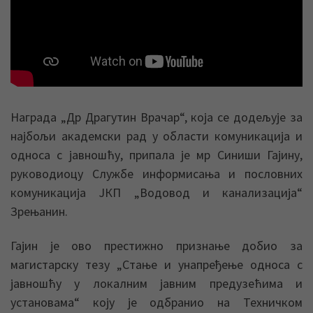
Награда „Др Драгутин Врачар“, која се додељује за
најбољи академски рад у области комуникација и
односа с јавношћу, припала је мр Синиши Гајину,
руководиоцу Службе информисања и пословних
комуникација ЈКП „Водовод и канализација“
Зрењанин.
Гајин је ово престижно признање добио за
магистарску тезу „Стање и унапређење односа с
јавношћу у локалним јавним предузећима и
установама“ коју је одбранио на Техничком