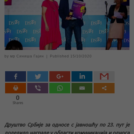
by
мр Синиша Гајин
|
Published
15/10/2020
0
Shares
Друштво Србије за односе с јавношћу по 23. пут је
доделило награде у области комуникација и односа