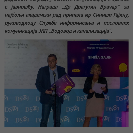
с јавношћу. Награда „Др Драгутин Врачар“ за
најбољи академски рад припала мр Синиши Гајину,
руководиоцу Службе информисања и пословних
комуникација ЈКП „Водовод и канализација“.