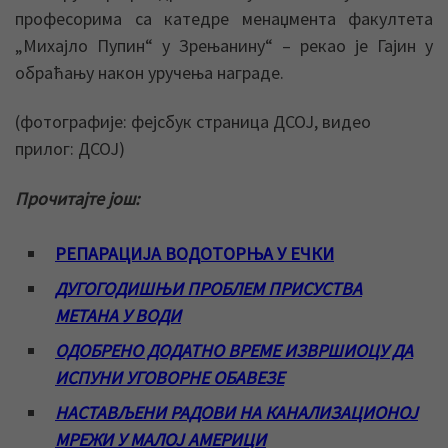
професорима са катедре менаџмента факултета
„Михајло Пупин“ у Зрењанину“ – рекао је Гајин у
обраћању након уручења награде.
(фотографије: фејсбук страница ДСОЈ, видео
прилог: ДСОЈ)
Прочитајте још:
РЕПАРАЦИЈА ВОДОТОРЊА У ЕЧКИ
ДУГОГОДИШЊИ ПРОБЛЕМ ПРИСУСТВА
МЕТАНА У ВОДИ
ОДОБРЕНО ДОДАТНО ВРЕМЕ ИЗВРШИОЦУ ДА
ИСПУНИ УГОВОРНЕ ОБАВЕЗЕ
НАСТАВЉЕНИ РАДОВИ НА КАНАЛИЗАЦИОНОЈ
МРЕЖИ У МАЛОЈ АМЕРИЦИ