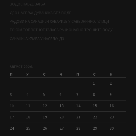
ВОДОСНАБДЕВАЊА
ДЕО НАСЕЉА ДУВАНИКА БЕЗ ВОДЕ
РАДОВИ НА САНАЦИЈИ ХАВАРИЈЕ У САВЕЗНИЧКОЈ УЛИЦИ
ТОКОМ ТОПЛОТНОГ ТАЛАСА РАЦИОНАЛНО ТРОШИТЕ ВОДУ
САНАЦИЈА КВАРА У НАСЕЉУ Д3
АВГУСТ 2026.
П
У
С
Ч
П
С
Н
1
2
3
4
5
6
7
8
9
10
11
12
13
14
15
16
17
18
19
20
21
22
23
24
25
26
27
28
29
30