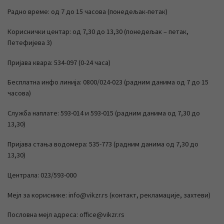
Радно време: од 7 до 15 часова (понедељак-петак)
Кориснички центар: од 7,30 до 13,30 (понедељак – петак,
Петефијева 3)
Пријава квара: 534-097 (0-24 часа)
Бесплатна инфо линија: 0800/024-023 (радним данима од 7 до 15
часова)
Служба наплате: 593-014 и 593-015 (радним данима од 7,30 до
13,30)
Пријава стања водомера: 535-773 (радним данима од 7,30 до
13,30)
Централа: 023/593-000
Мејл за кориснике: info@vikzr.rs (контакт, рекламације, захтеви)
Пословна мејл адреса: office@vikzr.rs