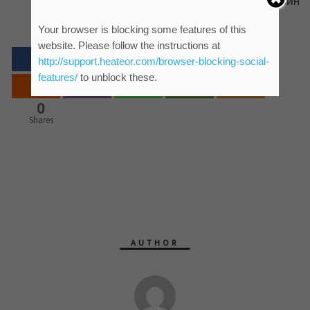
ЈКП „Водовод и канализација“ Зрењанин
Your browser is blocking some features of this
website. Please follow the instructions at
http://support.heateor.com/browser-blocking-social-
features/
to unblock these.
0
Shares
AUTHOR