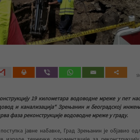
Sh
онструкцију 19 километара водоводне мреже у пет на
одовод и канализација“ Зрењанин и београдској инже
прва фаза реконструкције водоводне мреже у граду.
 поступка јавне набавке, Град Зрењанин је објавио од
ге израде техничке документације за реконструкциј