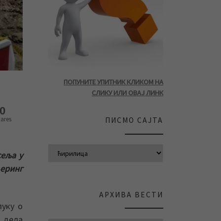
ПОПУНИТЕ УПИТНИК КЛИКОМ НА
СЛИКУ ИЛИ ОВАЈ ЛИНК
0
ares
ПИСМО САЈТА
сеља у
њеринг
АРХИВА ВЕСТИ
луку о
у дела