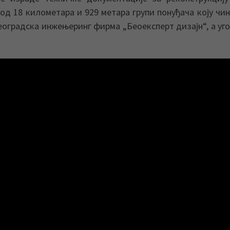
д 18 километара и 929 метара групи понуђача коју чи
оградска инжењеринг фирма „Беоексперт дизајн“, а уго