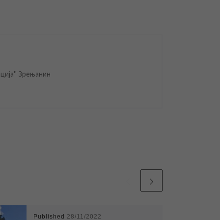
ција" Зрењанин
Published
28/11/2022