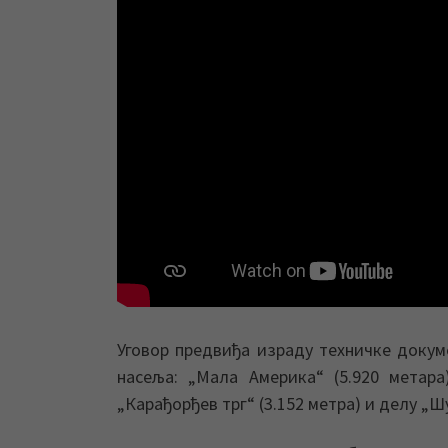
Уговор предвиђа израду техничке докум
насеља: „Мала Америка“ (5.920 метара)
„Карађорђев трг“ (3.152 метра) и делу „Ш