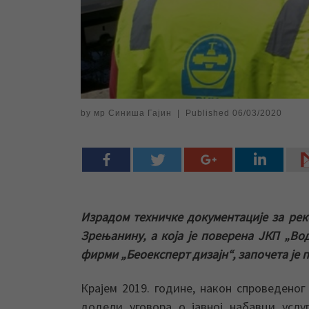
by
мр Синиша Гајин
|
Published
06/03/2020
Израдом техничке документације за рек
Зрењанину, а која је поверена ЈКП „В
фирми „Беоексперт дизајн“, започета је 
Крајем 2019. године, након спроведеног
додели уговора о јавној набавци услу