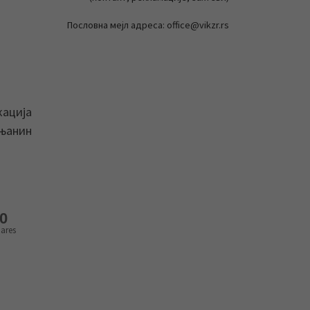
Пословна мејл адреса: office@vikzr.rs
кација
ењанин
0
ares