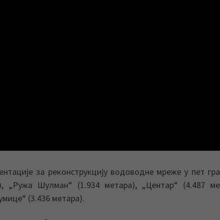
ентације за реконструкцију водоводне мреже у пет гр
, „Ружа Шулман“ (1.934 метара), „Центар“ (4.487 ме
умице“ (3.436 метара).