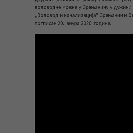
водоводне мреже у Зрењанину у дужини о
„Водовод и канализација“ Зрењанин и бе
потписан 20. јанура 2020. године.