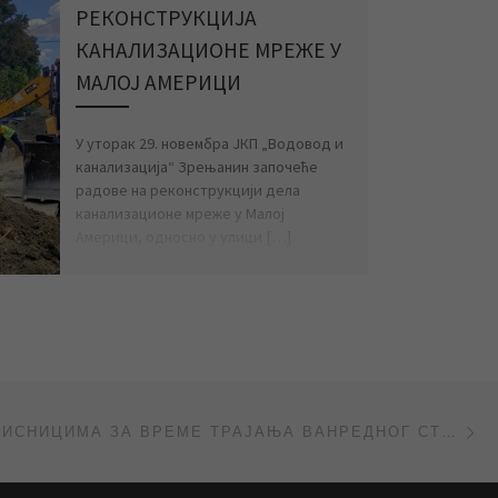
РЕКОНСТРУКЦИЈА
КАНАЛИЗАЦИОНЕ МРЕЖЕ У
МАЛОЈ АМЕРИЦИ
У уторак 29. новембра ЈКП „Водовод и
канализација“ Зрењанин започеће
радове на реконструкцији дела
канализационе мреже у Малој
Америци, односно у улици […]
Ne
РАД СА КОРИСНИЦИМА ЗА ВРЕМЕ ТРАЈАЊА ВАНРЕДНОГ СТАЊА