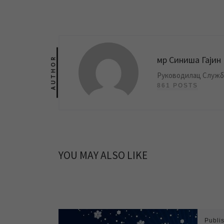
мр Синиша Гајин
AUTHOR
Руководилац Службе
861 POSTS
YOU MAY ALSO LIKE
Publi