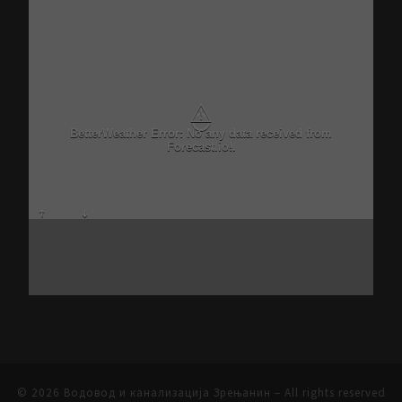
⚠
BetterWeather Error: No any data received from
Forecast.io!.
© 2026
Водовод и канализација Зрењанин
– All rights reserved