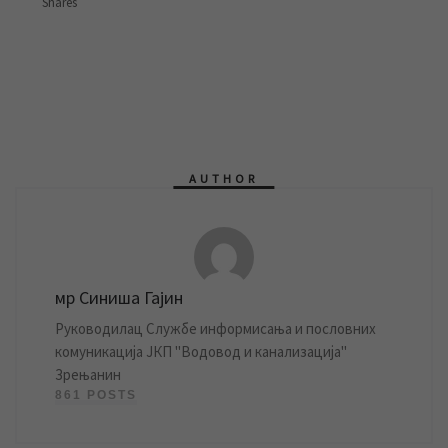
Shares
AUTHOR
мр Синиша Гајин
Руководилац Службе информисања и пословних
комуникација ЈКП "Водовод и канализација"
Зрењанин
861 POSTS