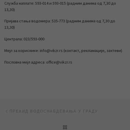
Служба наплате: 593-014 и 593-015 (радним данима од 7,30 до
13,30)
Пријава стања водомера: 535-773 (радним данима од 7,30 до
13,30)
Централа: 023/593-000
Мејл за кориснике: info@vikzr.rs (контакт, рекламације, захтеви)
Пословна мејл адреса: office@vikzr.rs
Post navigation
Previous post
ПРЕКИД ВОДОСНАБДЕВАЊА У ГРАДУ
BACK TO POST LIST