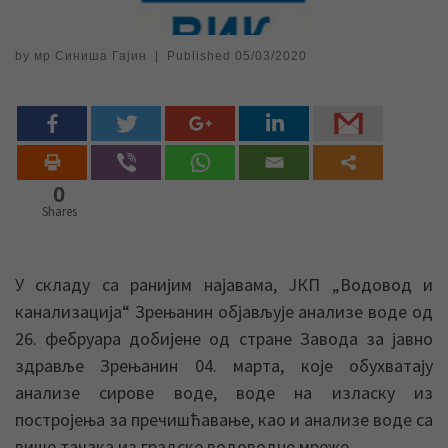
by
мр Синиша Гајин
|
Published
05/03/2020
0
Shares
У складу са ранијим најавама, ЈКП „Водовод и
канализација“ Зрењанин објављује анализе воде од
26. фебруара добијене од стране Завода за јавно
здравље Зрењанин 04. марта, које обухватају
анализе сирове воде, воде на изласку из
постројења за пречишћавање, као и анализе воде са
више тачака из градске водоводне мреже.