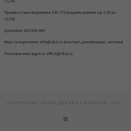
13,30)
Пријава стања водомера: 535-773 (радним данима од 7,30 до
13,30)
Централа: 023/593-000
Мејл за кориснике: info@vikzr.rs (контакт, рекламације, захтеви)
Пословна мејл адреса: office@vikzr.rs
Post navigation
Previous post
ГОСТОВАЊЕ ИВАНА ДЕВИЋА У ЕМИСИЈИ „АГРОСАТ“ НА РТВ САНТОС (ВИДЕО)
BACK TO POST LIST
Ne