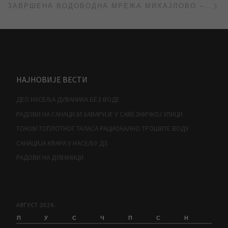
ЗАВРШЕНА ВОДОВОДНА МРЕЖА МИХАЈЛОВО – ЈАНКОВ МОСТ
НАЈНОВИЈЕ ВЕСТИ
ДЕО НАСЕЉА ДУВАНИКА БЕЗ ВОДЕ
РАДОВИ НА САНАЦИЈИ ХАВАРИЈЕ У САВЕЗНИЧКОЈ УЛИЦИ
ТОКОМ ТОПЛОТНОГ ТАЛАСА РАЦИОНАЛНО ТРОШИТЕ ВОДУ
САНАЦИЈА КВАРА У НАСЕЉУ Д3
РАДОВИ НА ДУВАНИЦИ
АВГУСТ 2026.
П
У
С
Ч
П
С
Н