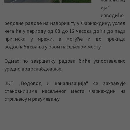
ија“
изводиће
редовне радове на изворишту у Фаркаждину, услед
чега ће у периоду од 08 до 12 часова доћи до пада
притиска у мрежи, а могуће и до прекида
водоснабдевања у овом насељеном месту.
Одмах по завршетку радова биће успостављено
уредно водоснабдевање.
ЈКП „Водовод и канализација“ се захваљује
становницима насељеног места Фаркаждин на
стрпљењу и разумевању.