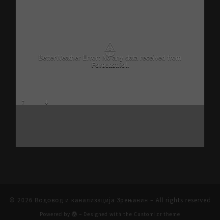
⚠
BetterWeather Error: No any data received from
Forecast.io!.
© 2026
Водовод и канализација Зрењанин
– All rights reserved
Powered by
– Designed with the
Customizr theme