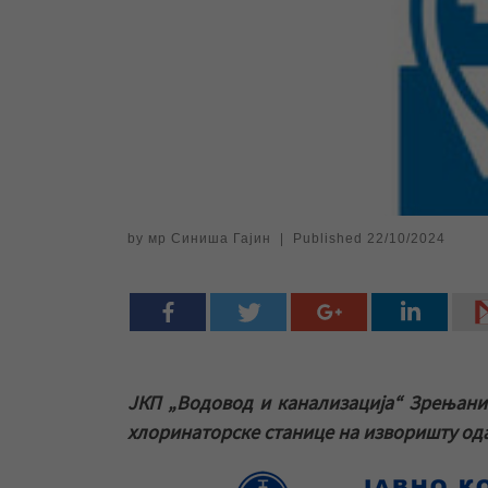
by
мр Синиша Гајин
|
Published
22/10/2024
ЈКП „Водовод и канализација“ Зрењани
хлоринаторске станице на изворишту ода