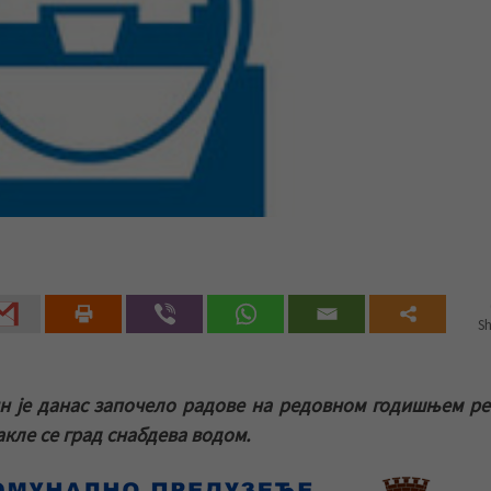
Sh
н је данас започело радове на редовном годишњем р
кле се град снабдева водом.