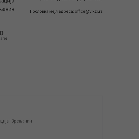
кација
ењанин
Пословна мејл адреса: office@vikzr.rs
0
ares
ција" Зрењанин