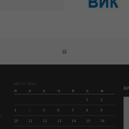
BACK TO POST LIST
АВГУСТ 2026.
В
П
У
С
Ч
П
С
Н
1
2
3
4
5
6
7
8
9
ДУ
10
11
12
13
14
15
16