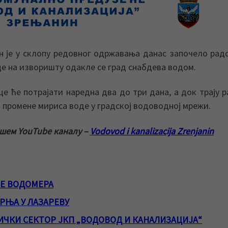
 је у склопу редовног одржавања данас започело рад
е на изворишту одакле се град снабдева водом.
е ће потрајати наредна два до три дана, а док трају 
 промене мириса воде у градској водоводној мрежи.
ашем YouTube каналу –
Vodovod i kanalizacija Zrenjanin
Е ВОДОМЕРА
РЊА У ЛАЗАРЕВУ
ЧКИ СЕКТОР ЈКП „ВОДОВОД И КАНАЛИЗАЦИЈА“