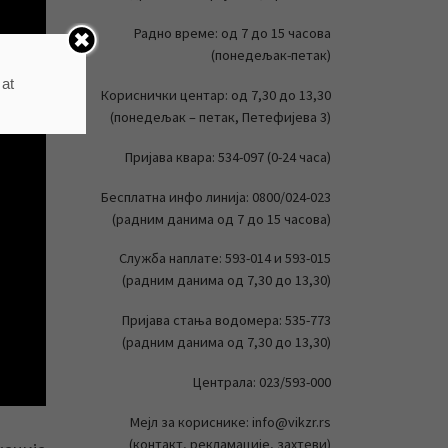
Радно време: од 7 до 15 часова
(понедељак-петак)
 at
Кориснички центар: од 7,30 до 13,30
(понедељак – петак, Петефијева 3)
Пријава квара: 534-097 (0-24 часа)
Бесплатна инфо линија: 0800/024-023
(радним данима од 7 до 15 часова)
Служба наплате: 593-014 и 593-015
(радним данима од 7,30 до 13,30)
Пријава стања водомера: 535-773
(радним данима од 7,30 до 13,30)
Централа: 023/593-000
Мејл за кориснике: info@vikzr.rs
(контакт, рекламације, захтеви)