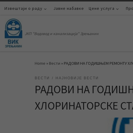
Извештаји о раду
Skip to content
Јавне набавке
Цене услуга
Пр
ЈКП "Водовод и канализација" Зрењанин
Home
»
Вести
»
РАДОВИ НА ГОДИШЊЕМ РЕМОНТУ ХЛ
ВЕСТИ
НАЈНОВИЈЕ ВЕСТИ
РАДОВИ НА ГОДИШ
ХЛОРИНАТОРСКЕ С