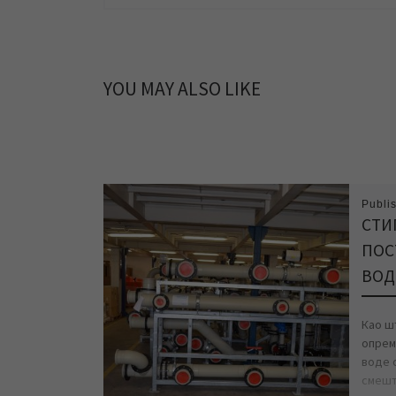
YOU MAY ALSO LIKE
Publi
СТИ
ПОС
ВОД
Као ш
опрем
воде с
смешт