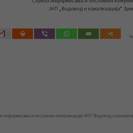
Служба информисања и пословних комуни
ЈКП „Водовод и канализација“ Зр
Sh
 информисања и пословних комуникација ЈКП "Водовод и канализа