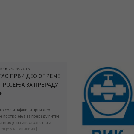
shed
29/06/2016
ГАО ПРВИ ДЕО ОПРЕМЕ
ТРОЈЕЊА ЗА ПРЕРАДУ
Е
то смо и најавили први део
е постројења за прераду питке
тигао је из иностранства и
ен је у магацинима […]