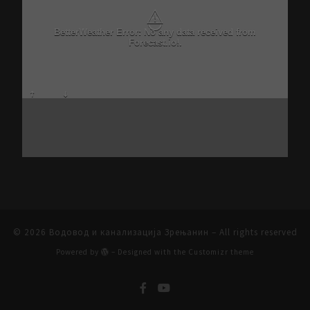
⚠
BetterWeather Error: No any data received from
Forecast.io!.
© 2026
Водовод и канализација Зрењанин
– All rights reserved
Powered by
– Designed with the
Customizr theme