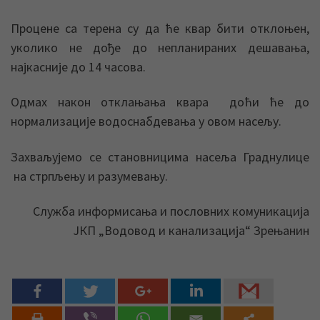
Процене са терена су да ће квар бити отклоњен,
уколико не дође до непланираних дешавања,
најкасније до 14 часова.
Одмах након отклањања квара доћи ће до
нормализације водоснабдевања у овом насељу.
Захваљујемо се становницима насеља Граднулице
на стрпљењу и разумевању.
Служба информисања и пословних комуникација
ЈКП „Водовод и канализација“ Зрењанин