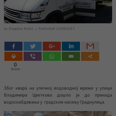
by
Dragana Rašić
|
Published
13/09/2017
0
Shares
Због квара на уличној водоводној мрежи у улици
Владимира Цветкова дошло је до прекида
водоснабдевања у градском насељу Граднулица.