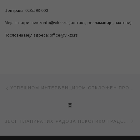
Централа: 023/593-000
Мејл за кориснике: info@vikzr.rs (контакт, рекламације, захтеви)
Пословна мејл адреса: office@vikzr.rs
Post navigation
Previous post
УСПЕШНОМ ИНТЕРВЕНЦИЈОМ ОТКЛОЊЕН ПРОБЛЕМ СА ИЗЛИВАЊЕМ ВОДА
BACK TO POST LIST
Ne
ЗБОГ ПЛАНИРАНИХ РАДОВА НЕКОЛИКО ГРАДСКИХ УЛИЦА ПРЕ ПОДНЕ БЕЗ ВОДЕ