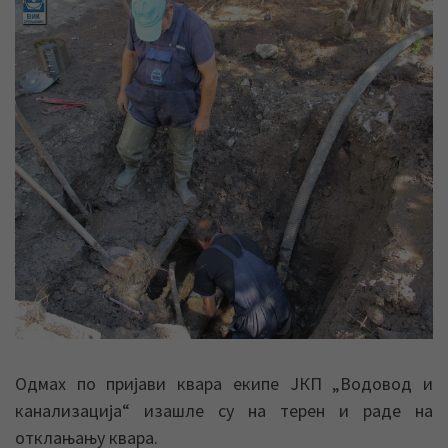
Одмах по пријави квара екипе ЈКП „Водовод и
канализација“ изашле су на терен и раде на
отклањању квара.