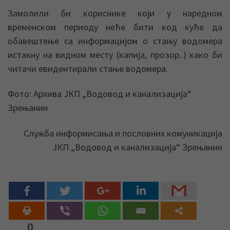
Замолили би кориснике који у наредном
временском периоду неће бити код куће да
обавештење са информацијом о стању водомера
истакну на видном месту (капија, прозор..) како би
читачи евидентирали стање водомера.
Фото: Архива ЈКП „Водовод и канализација“
Зрењанин
Служба информисања и пословних комуникација
ЈКП „Водовод и канализација“ Зрењанин
0