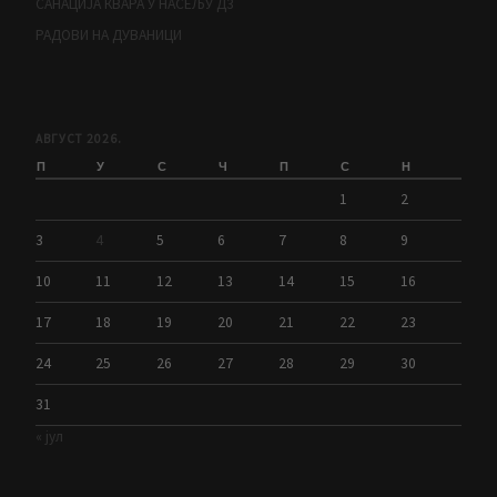
САНАЦИЈА КВАРА У НАСЕЉУ Д3
РАДОВИ НА ДУВАНИЦИ
АВГУСТ 2026.
П
У
С
Ч
П
С
Н
1
2
3
4
5
6
7
8
9
10
11
12
13
14
15
16
17
18
19
20
21
22
23
24
25
26
27
28
29
30
31
« јул