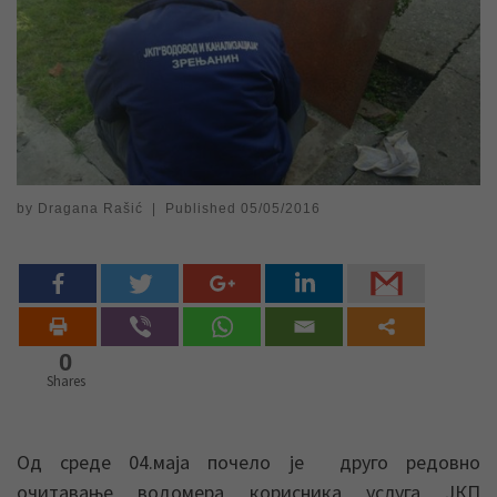
by
Dragana Rašić
|
Published
05/05/2016
0
Shares
Од среде 04.маја почело је друго редовно
очитавање водомера корисника услуга ЈКП