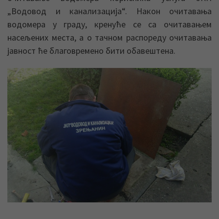
„Водовод и канализација“. Након очитавања
водомера у граду, кренуће се са очитавањем
насељених места, а о тачном распореду очитавања
јавност ће благовремено бити обавештена.