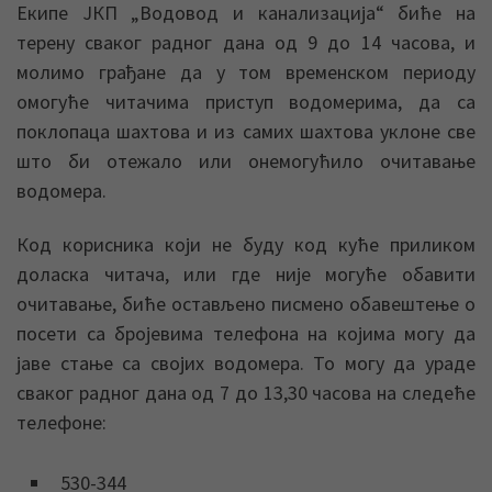
Екипе ЈКП „Водовод и канализација“ биће на
терену сваког радног дана од 9 до 14 часова, и
молимо грађане да у том временском периоду
омогуће читачима приступ водомерима, да са
поклопаца шахтова и из самих шахтова уклоне све
што би отежало или онемогућило очитавање
водомера.
Код корисника који не буду код куће приликом
доласка читача, или где није могуће обавити
очитавање, биће остављено писмено обавештење о
посети са бројевима телефона на којима могу да
јаве стање са својих водомера. То могу да ураде
сваког радног дана од 7 до 13,30 часова на следеће
телефоне:
530-344