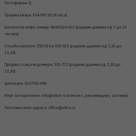
Петефијева 3)
Пријава квара: 534-097 (0-24 часа)
Бесплатна инфо линија: 0800/024-023 (радним данима од 7 до 15
часова)
Служба наплате: 593-014 и 593-015 (радним данима од 7,30 до
13,30)
Пријава стања водомера: 535-773 (радним данима од 7,30 до
13,30)
Централа: 023/593-000
Мејл за кориснике: info@vikzr.rs (контакт, рекламације, захтеви)
Пословна мејл адреса: office@vikzr.rs