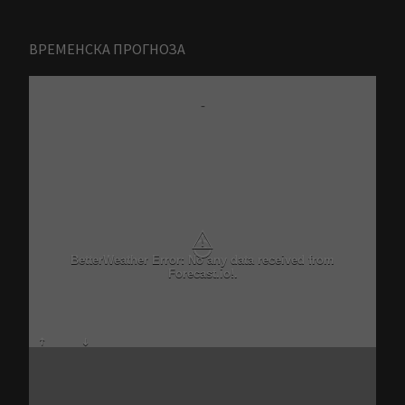
ВРЕМЕНСКА ПРОГНОЗА
-
⚠
BetterWeather Error: No any data received from
Forecast.io!.