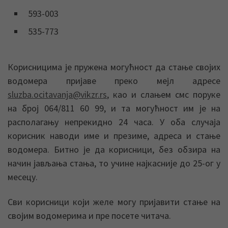
593-003
535-773
Корисницима је пружена могућност да стање својих
водомера пријаве преко мејл адресе
sluzba.ocitavanja@vikzr.rs
, као и слањем смс поруке
на број 064/811 60 99, и та могућност им је на
располагању непрекидно 24 часа. У оба случаја
корисник наводи име и презиме, адреса и стање
водомера. Битно је да корисници, без обзира на
начин јављања стања, то учине најкасније до 25-ог у
месецу.
Сви корисници који желе могу пријавити стање на
својим водомерима и пре посете читача.