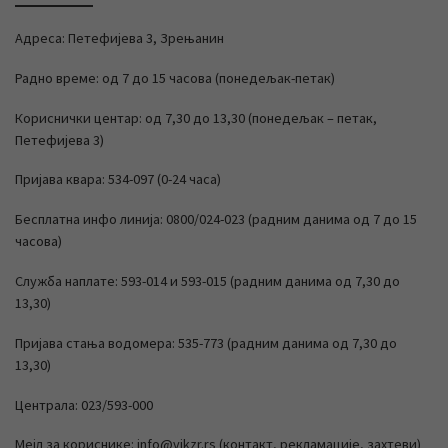
Адреса: Петефијева 3, Зрењанин
Радно време: од 7 до 15 часова (понедељак-петак)
Кориснички центар: од 7,30 до 13,30 (понедељак – петак,
Петефијева 3)
Пријава квара: 534-097 (0-24 часа)
Бесплатна инфо линија: 0800/024-023 (радним данима од 7 до 15
часова)
Служба наплате: 593-014 и 593-015 (радним данима од 7,30 до
13,30)
Пријава стања водомера: 535-773 (радним данима од 7,30 до
13,30)
Централа: 023/593-000
Мејл за кориснике: info@vikzr.rs (контакт, рекламације, захтеви)