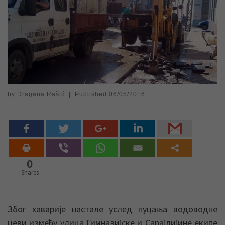
by
Dragana Rašić
|
Published
06/05/2016
0
Shares
Због хаварије настале услед пуцања водоводне
цеви између улица Гимназијске и Сарајлијине екипе