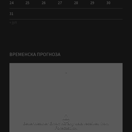
24
25
26
27
28
29
30
31
« јул
ВРЕМЕНСКА ПРОГНОЗА
-
⚠
BetterWeather Error: No any data received from
Forecast.io!.