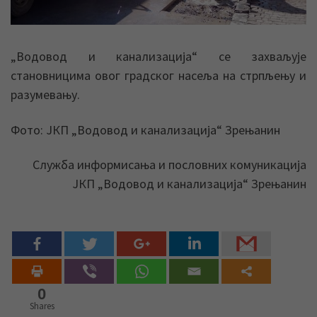
„Водовод и канализација“ се захваљује
становницима овог градског насеља на стрпљењу и
разумевању.
Фото: ЈКП „Водовод и канализација“ Зрењанин
Служба информисања и пословних комуникација
ЈКП „Водовод и канализација“ Зрењанин
0
Shares