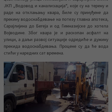
ЈКП „Водовод и канализација“, које су на терену и
раде на отклањању квара, биле су принуђене да
прекину водоснабдевање на потезу главна апотека,
Сарајлијина до Бегеја и од Гимназијске до хотела
Војводине. Због квара је и раскопан асфалт на
улици, а даљи развој ситуације одредиће и дужину
прекида водоснабдевања. Процене су да ће вода
стићи у наредних сат времена.