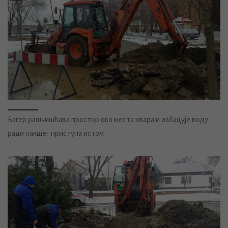
Багер рашчишћава простор око места квара и избацује воду
ради лакшег приступа истом