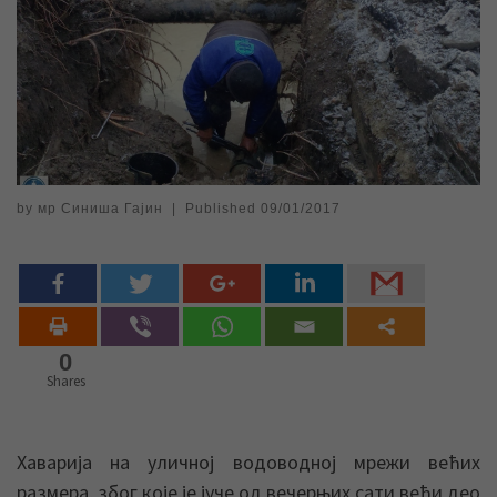
by
мр Синиша Гајин
|
Published
09/01/2017
0
Shares
Хаварија на уличној водоводној мрежи већих
размера, због које је јуче од вечерњих сати већи део