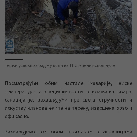
Тешки услови за рад – у води на 11 степени испод нуле
Посматрајући обим настале хаварије, ниске
температуре и специфичности отклањања квара,
санација је, захваљујући пре свега стручности и
искуству чланова екипе на терену, извршена брзо и
ефикасно.
Захваљујемо се овом приликом становницима