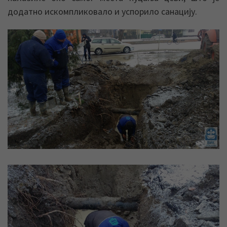
додатно искомпликовало и успорило санацију.