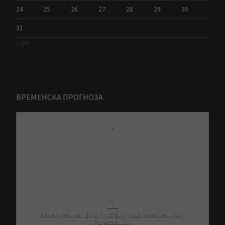
24
25
26
27
28
29
30
31
« јул
ВРЕМЕНСКА ПРОГНОЗА
-
⚠
BetterWeather Error: No any data received from
Forecast.io!.