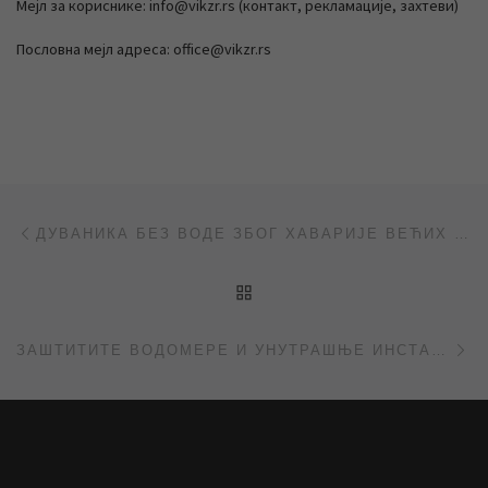
Мејл за кориснике: info@vikzr.rs (контакт, рекламације, захтеви)
Пословна мејл адреса: office@vikzr.rs
Post navigation
Previous post
ДУВАНИКА БЕЗ ВОДЕ ЗБОГ ХАВАРИЈЕ ВЕЋИХ РАЗМЕРА
BACK TO POST LIST
Ne
ЗАШТИТИТЕ ВОДОМЕРЕ И УНУТРАШЊЕ ИНСТАЛАЦИЈЕ ОД СМРЗАВАЊА