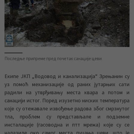
Последње припреме пред почетак санације цеви
Екипе ЈКП „Водовод и канализација“ Зрењанин су
уз помоћ механизације од раних јутарњих сати
радили на утврђивању места квара а потом и
санацији истог. Поред изузетно ниских температура
које су отежавале извођење радова због смрзнутог
тла, проблем су представљале и подземне
инсталације (гасоводна и птт мрежа) које су се
налазиле око самог места пуцања цеви, што је