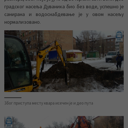
градског насеља Дуваника био без воде, успешно је
санирана и водоснабдевање је у овом насељу
нормализовано.
Због приступа месту квара исечен је и део пута