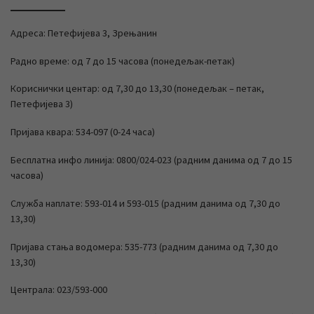
Адреса: Петефијева 3, Зрењанин
Радно време: од 7 до 15 часова (понедељак-петак)
Кориснички центар: од 7,30 до 13,30 (понедељак – петак,
Петефијева 3)
Пријава квара: 534-097 (0-24 часа)
Бесплатна инфо линија: 0800/024-023 (радним данима од 7 до 15
часова)
Служба наплате: 593-014 и 593-015 (радним данима од 7,30 до
13,30)
Пријава стања водомера: 535-773 (радним данима од 7,30 до
13,30)
Централа: 023/593-000