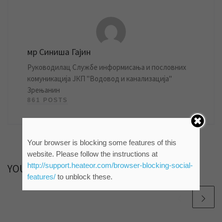
мр Синиша Гајин
Руководилац Службе информисања и пословних
комуникација ЈКП "Водовод и канализација"
Зрењанин
861 POSTS
Your browser is blocking some features of this
website. Please follow the instructions at
http://support.heateor.com/browser-blocking-social-
YOU MAY ALSO LIKE
features/
to unblock these.