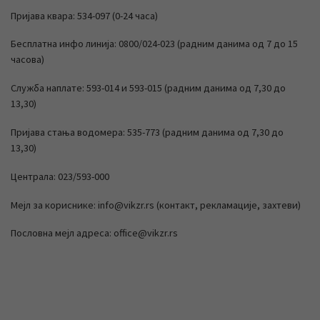
Пријава квара: 534-097 (0-24 часа)
Бесплатна инфо линија: 0800/024-023 (радним данима од 7 до 15
часова)
Служба наплате: 593-014 и 593-015 (радним данима од 7,30 до
13,30)
Пријава стања водомера: 535-773 (радним данима од 7,30 до
13,30)
Централа: 023/593-000
Мејл за кориснике: info@vikzr.rs (контакт, рекламације, захтеви)
Пословна мејл адреса: office@vikzr.rs