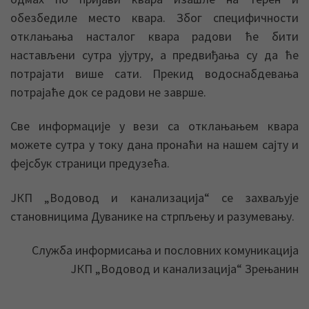
обезбедиле место квара. Због специфичности
отклањања насталог квара радови ће бити
настављени сутра ујутру, а предвиђања су да ће
потрајати више сати. Прекид водоснабдевања
потрајаће док се радови не заврше.
Све информације у вези са отклањањем квара
можете сутра у току дана пронаћи на нашем сајту и
фејсбук страници предузећа.
ЈКП „Водовод и канализација“ се захваљује
становницима Дуванике на стрпљењу и разумевању.
Служба информисања и пословних комуникација
ЈКП „Водовод и канализација“ Зрењанин