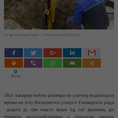
by
мр Синиша Гајин
|
Published
08/01/2017
0
Shares
Због хаварије већих размера на уличној водоводној
мрежи на углу Железничке улице и Елемирског реда
дошло је, пре нешто више од сат времена, до
прекида водоснабдевања у градском насељу