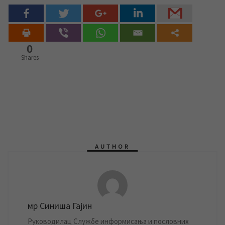
0
Shares
AUTHOR
мр Синиша Гајин
Руководилац Службе информисања и пословних