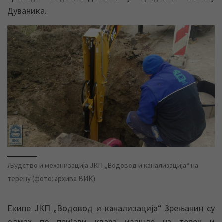
Дуваника.
Људство и механизација ЈКП „Водовод и канализација“ на
терену (фото: архива ВИК)
Екипе ЈКП „Водовод и канализација“ Зрењанин су
одмах по пријави квара изашле на терен и