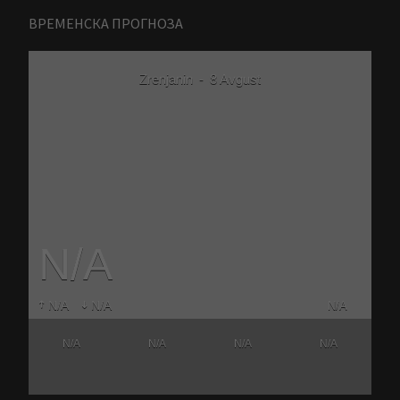
ВРЕМЕНСКА ПРОГНОЗА
Zrenjanin
-
8 Avgust
N/A
N/A
N/A
N/A
N/A
N/A
N/A
N/A