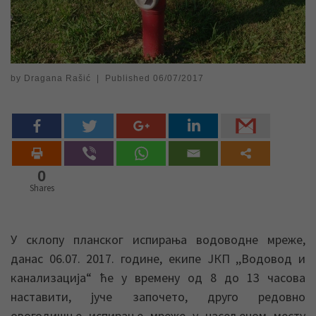
by
Dragana Rašić
|
Published
06/07/2017
0
Shares
У склопу планског испирања водоводне мреже,
данас 06.07. 2017. године, екипе ЈКП ,,Водовод и
канализација“ ће у времену од 8 до 13 часова
наставити, јуче започето, друго редовно
овогодишње испирање мреже у насељеном месту