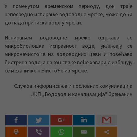
У поменутом временском периоду, док траје
непосредно испирање водоводне мреже, може доћи
до пада притиска воде у мрежи.
Испирањем водоводне мреже одржава се
микробиолошка исправност воде, уклањају се
микронечистоће из водоводних цеви и повећава
бистрина воде, а након сваке веће хаварије избацују
се механичке нечистоће из мреже.
Служба информисања и пословних комуникација
ЈКП „Водовод и канализација“ Зрењанин