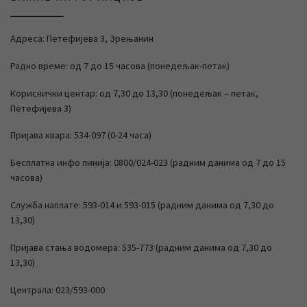
Адреса: Петефијева 3, Зрењанин
Радно време: од 7 до 15 часова (понедељак-петак)
Кориснички центар: од 7,30 до 13,30 (понедељак – петак,
Петефијева 3)
Пријава квара: 534-097 (0-24 часа)
Бесплатна инфо линија: 0800/024-023 (радним данима од 7 до 15
часова)
Служба наплате: 593-014 и 593-015 (радним данима од 7,30 до
13,30)
Пријава стања водомера: 535-773 (радним данима од 7,30 до
13,30)
Централа: 023/593-000