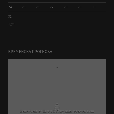
24
25
26
27
28
29
30
31
« јул
ВРЕМЕНСКА ПРОГНОЗА
-
⚠
BetterWeather Error: No any data received from