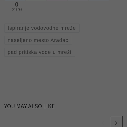
0
Shares
Ispiranje vodovodne mreže
naseljeno mesto Aradac
pad pritiska vode u mreži
YOU MAY ALSO LIKE