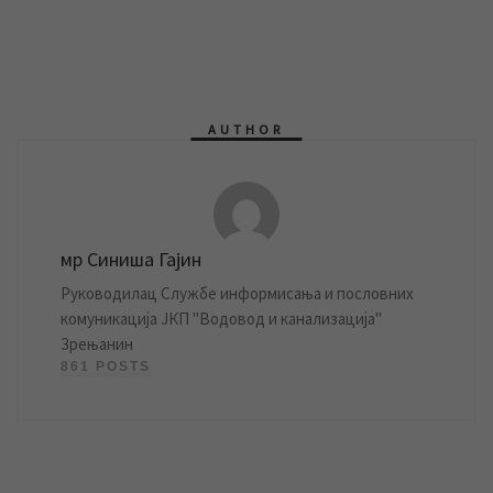
AUTHOR
мр Синиша Гајин
Руководилац Службе информисања и пословних
комуникација ЈКП "Водовод и канализација"
Зрењанин
861 POSTS