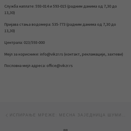
Служба наплате: 593-014 и 593-015 (радним данима од 7,30 до
13,30)
Пријава стања водомера: 535-773 (радним данима од 7,30 до
13,30)
Централа: 023/593-000
Мејл за кориснике: info@vikzr.rs (контакт, рекламације, захтеви)
Пословна мејл адреса: office@vikzr.rs
Post navigation
Previous post
ИСПИРАЊЕ МРЕЖЕ: МЕСНА ЗАЈЕДНИЦА ШУМИЦА И ИНДУСТРИЈСКА ЗОНА „БАГЉАШ“
BACK TO POST LIST