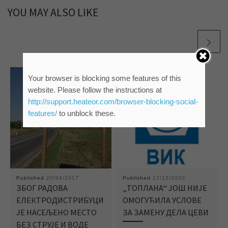
YOU MAY ALSO LIKE
Your browser is blocking some features of this
website. Please follow the instructions at
http://support.heateor.com/browser-blocking-social-
features/
to unblock these.
Published
20/04/2017
Published
17/12/2020
ЗБОГ РАДОВА
„ТОПЛАНА“ ЈОШ НИЈЕ
ЕЛЕКТРОДИСТРИБУЦИ
ОМОГУЋИЛА УСЛОВЕ
ЈЕ НАСЕЉЕНО МЕСТО
ЗА ЗАМЕНУ ДЕЛА ЦЕВИ
БЕЗ СТРУЈЕ И ВОДЕ