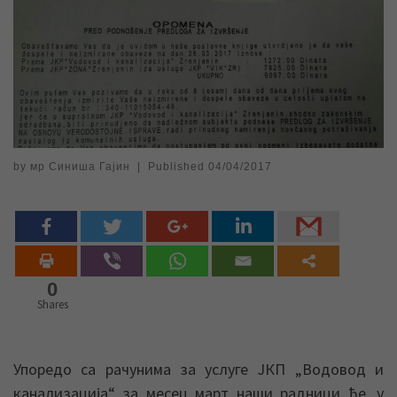
by
мр Синиша Гајин
|
Published
04/04/2017
0
Shares
Упоредо са рачунима за услуге ЈКП „Водовод и
канализација“ за месец март наши радници ће, у