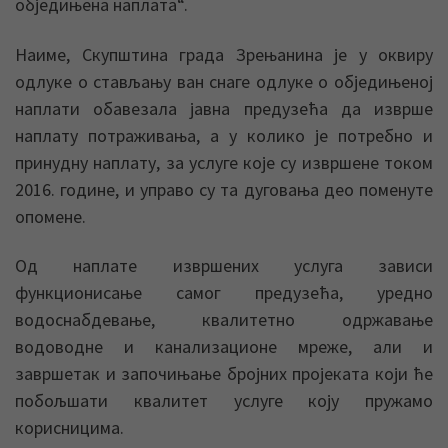
обједињена наплата“.
Наиме, Скупштина града Зрењанина је у оквиру
одлуке о стављању ван снаге одлуке о обједињеној
наплати обавезала јавна предузећа да изврше
наплату потраживања, а у колико је потребно и
принудну наплату, за услуге које су извршене током
2016. године, и управо су та дуговања део поменуте
опомене.
Од наплате извршених услуга зависи
функционисање самог предузећа, уредно
водоснабдевање, квалитетно одржавање
водоводне и канализационе мреже, али и
завршетак и започињање бројних пројеката који ће
побољшати квалитет услуге коју пружамо
корисницима.