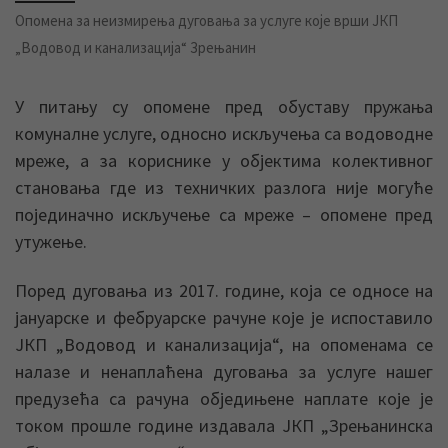
Опомена за неизмирења дуговања за услуге које врши ЈКП
„Водовод и канализација“ Зрењанин
У питању су опомене пред обуставу пружања
комуналне услуге, односно искључења са водоводне
мреже, а за кориснике у објектима колективног
становања где из техничких разлога није могуће
појединачно искључење са мреже – опомене пред
утужење.
Поред дуговања из 2017. године, која се односе на
јануарске и фебруарске рачуне које је испоставило
ЈКП „Водовод и канализација“, на опоменама се
налазе и ненаплаћена дуговања за услуге нашег
предузећа са рачуна обједињене наплате које је
током прошле године издавала ЈКП „Зрењанинска