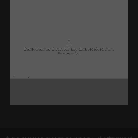
⚠
BetterWeather Error: No any data received from
Forecast.io!.