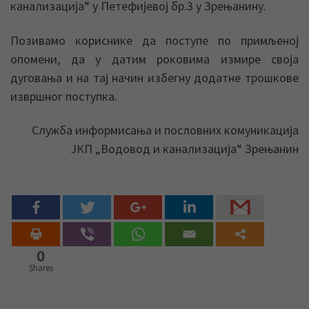
канализација“ у Петефијевој бр.3 у Зрењанину.
Позивамо кориснике да поступе по примљеној
опомени, да у датим роковима измире своја
дуговања и на тај начин избегну додатне трошкове
извршног поступка.
Служба информисања и пословних комуникација
ЈКП „Водовод и канализација“ Зрењанин
0
Shares