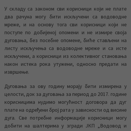
У складу са законом сви корисници који не плате
два рачуна могу бити искључени са водоводне
мреже, и на основу тога сви корисници који не
поступе по добијеној опомени и не измире своја
дуговања, без посебне опомене, биће стављени на
листу искључења са водоводне мреже и са исте
искључени, а корисници из колективног становања
након истека рока утужени, односно предати на
извршење.
Дуговања за ову годину морају бити измирена у
целости, док за дуговања за период до 2017. године
корисницима нудимо могућност договора да дуг
плате на одређени број рата у зависности од висине
дуга. Све потребне информације корисници могу
добити на шалтерима у згради ЈКП „Водовод и