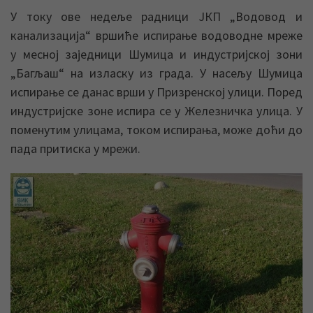
У току ове недеље радници ЈКП „Водовод и
канализација“ вршиће испирање водоводне мреже
у месној заједници Шумица и индустријској зони
„Багљаш“ на изласку из града. У насељу Шумица
испирање се данас врши у Призренској улици. Поред
индустријске зоне испира се у Железничка улица. У
поменутим улицама, током испирања, може доћи до
пада притиска у мрежи.