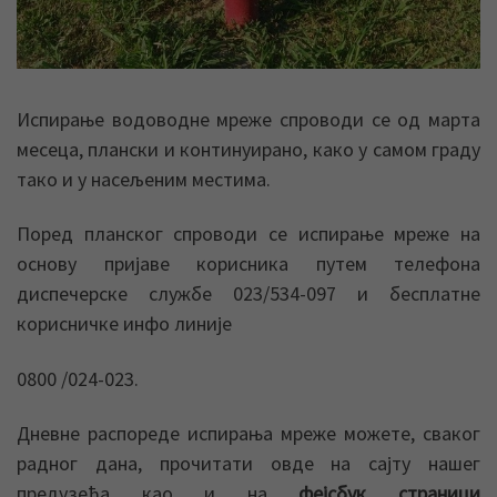
Испирање водоводне мреже спроводи се од марта
месеца, плански и континуирано, како у самом граду
тако и у насељеним местима.
Поред планског спроводи се испирање мреже на
основу пријаве корисника путем телефона
диспечерске службе 023/534-097 и бесплатне
корисничке инфо линије
0800 /024-023.
Дневне распореде испирања мреже можете, сваког
радног дана, прочитати овде на сајту нашег
предузећа као и на
фејсбук страници