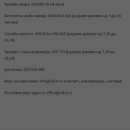
Пријава квара: 534-097 (0-24 часа)
Бесплатна инфо линија: 0800/024-023 (радним данима од 7 до 15
часова)
Служба наплате: 593-014 и 593-015 (радним данима од 7,30 до
13,30)
Пријава стања водомера: 535-773 (радним данима од 7,30 до
13,30)
Централа: 023/593-000
Мејл за кориснике: info@vikzr.rs (контакт, рекламације, захтеви)
Пословна мејл адреса: office@vikzr.rs