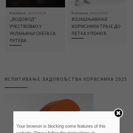
Published
18/12/2018
Published
24/12/2020
„ВОДОВОД“
ИЗЈАШЊАВАЊЕ
УЧЕСТВОВАО У
КОРИСНИКА ТРАЈЕ ДО
УКЛАЊАЊУ СНЕГА СА
ПЕТКА У ПОНОЋ
ПУТЕВА
ИСПИТИВАЊЕ ЗАДОВОЉСТВА КОРИСНИКА 2025
Your browser is blocking some features of this
website. Please follow the instructions at