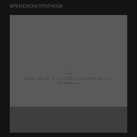
ВРЕМЕНСКА ПРОГНОЗА
-
⚠
BetterWeather Error: No any data received from
Forecast.io!.