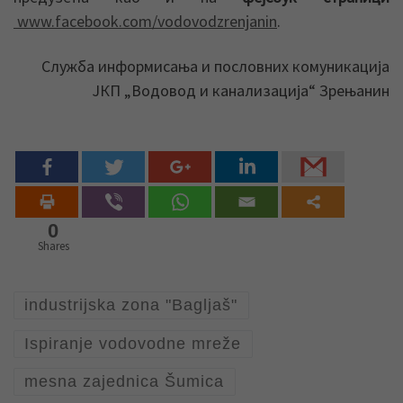
www.facebook.com/vodovodzrenjanin
.
Служба информисања и пословних комуникација
ЈКП „Водовод и канализација“ Зрењанин
0
Shares
industrijska zona "Bagljaš"
Ispiranje vodovodne mreže
mesna zajednica Šumica