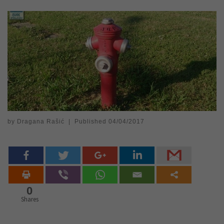
by
Dragana Rašić
|
Published
04/04/2017
0
Shares