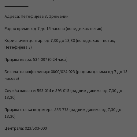
Адреса: Петефијева 3, Зрењанин
Радно време: од 7 до 15 часова (понедељак-петак)
Кориснички центар: од 7,30 до 13,30 (понедељак – петак,
Петефијева 3)
Пријава квара: 534-097 (0-24 часа)
Бесплатна инфо линија: 0800/024-023 (радним данима од 7 до 15
часова)
Служба наплате: 593-014 и 593-015 (радним данима од 7,30 до
13,30)
Пријава стања водомера: 535-773 (радним данима од 7,30 до
13,30)
Централа: 023/593-000