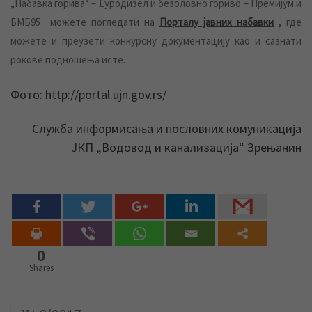
„Набавка горива“ – Еуродизел и безоловно гориво – Премијум и
БМБ95 можете погледати на
Порталу јавних набавки
,
где
можете и преузети конкурсну документацију као и сазнати
рокове подношења исте.
Фото: http://portal.ujn.gov.rs/
Служба информисања и пословних комуникација
ЈКП „Водовод и канализација“ Зрењанин
0
Shares