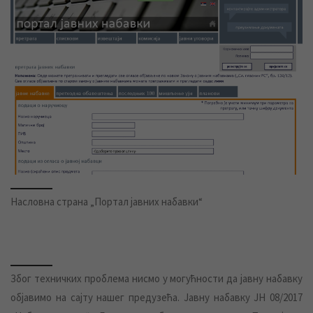
Насловна страна „Портал јавних набавки“
Због техничких проблема нисмо у могућности да јавну набавку
објавимо на сајту нашег предузећа. Јавну набавку ЈН 08/2017