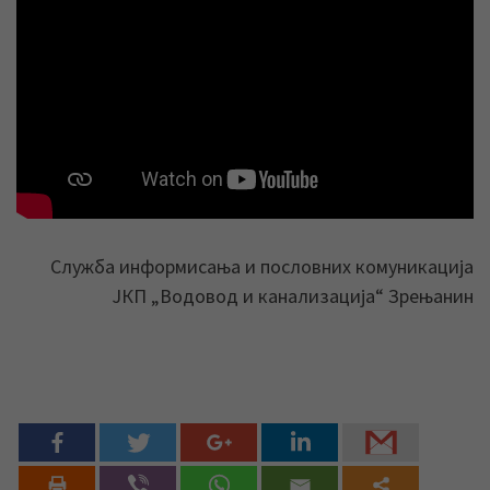
Служба информисања и пословних комуникација
ЈКП „Водовод и канализација“ Зрењанин