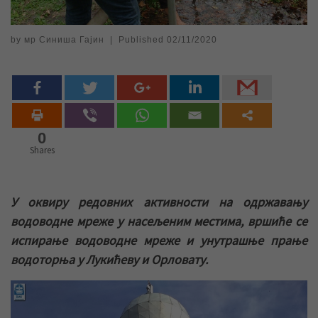
by
мр Синиша Гајин
|
Published
02/11/2020
0
Shares
У оквиру редовних активности на одржавању
водоводне мреже у насељеним местима, вршиће се
испирање водоводне мреже и унутрашње прање
водоторња у Лукићеву и Орловату.