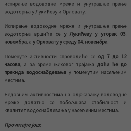
испирање водоводне мреже и унутрашње прање
водоторња у Лукићеву и Орловату.
Испирање водоводне мреже и унутрашње прање
водоторња вршиће се
у Лукићеву у уторак 03.
новембра
, а
у Орловату у среду 04. новембра
.
Поменуте активности спроводиће се
од 7 до 12
часова
, а за време њиховог трајања
доћи ће до
прекида водоснабдевања
у поменутим насељеним
местима.
Редовним активностима на одржавању водоводне
мреже додатно се побољшава стабилност и
квалитет водоснабдевања у насељеним местима.
Прочитајте још: