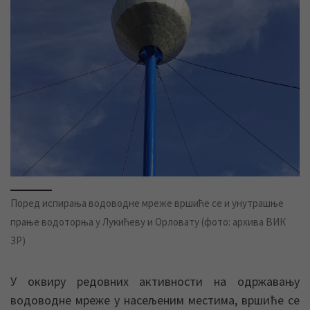
Поред испирања водоводне мреже вршиће се и унутрашње
прање водоторња у Лукићеву и Орловату (фото: архива ВИК
ЗР)
У оквиру редовних активности на одржавању
водоводне мреже у насељеним местима, вршиће се