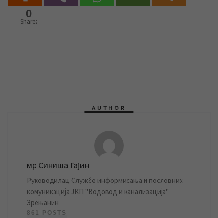
0
Shares
AUTHOR
мр Синиша Гајин
Руководилац Службе информисања и пословних
комуникација ЈКП "Водовод и канализација"
Зрењанин
861 POSTS