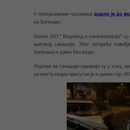
У поподневним часовима
дошло је до ве
на Багљашу.
Екипе ЈКП “ Водовод и канализација“ су 
његовој санацији. Због потреба извођ
Багљаша и даље без воде.
Радови на санацији хаварије су у току, а
на месту квара присутан је и директор Ј