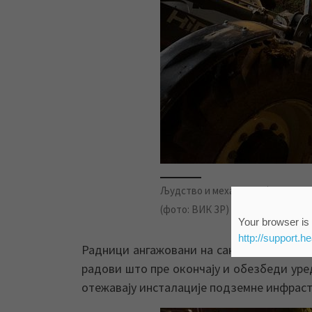
Људство и механизација ЈКП „Во
(фото: ВИК ЗР)
Your browser is 
http://support.h
Радници ангажовани на санацији овог ве
радови што пре окончају и обезбеди уре
отежавају инсталације подземне инфрастр