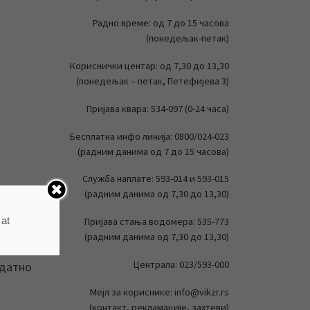
Радно време: од 7 до 15 часова
(понедељак-петак)
Кориснички центар: од 7,30 до 13,30
(понедељак – петак, Петефијева 3)
Пријава квара: 534-097 (0-24 часа)
Бесплатна инфо линија: 0800/024-023
(радним данима од 7 до 15 часова)
Служба наплате: 593-014 и 593-015
(радним данима од 7,30 до 13,30)
 at
Пријава стања водомера: 535-773
(радним данима од 7,30 до 13,30)
 да се
Централа: 023/593-000
одатно
Мејл за кориснике: info@vikzr.rs
(контакт, рекламације, захтеви)