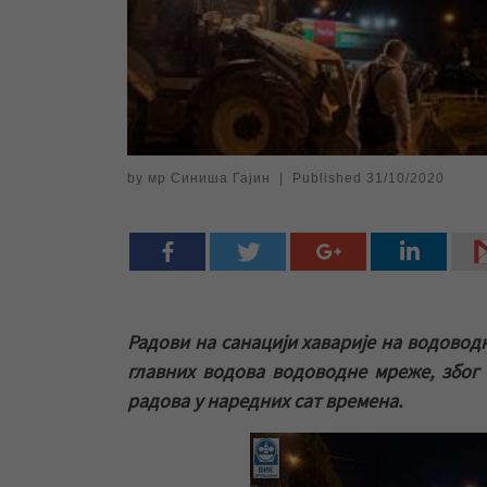
by
мр Синиша Гајин
|
Published
31/10/2020
Радови на санацији хаварије на водоводн
главних водова водоводне мреже, због 
радова у наредних сат времена.