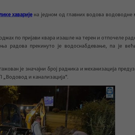
лике хаварије
на једном од главних водова водоводне
одмах по пријави квара изашле на терен и отпочеле рад
ења радова прекинуто је водоснабдевање, па је ве
нгажован је значајни број радника и механизација предуз
КП „Водовод и канализација“.