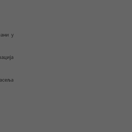
чани у
зација
асеља