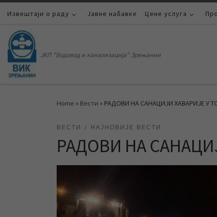
Извештаји о раду
Skip to content
Јавне набавке
Цене услуга
Пр
ЈКП "Водовод и канализација" Зрењанин
Home
»
Вести
»
РАДОВИ НА САНАЦИЈИ ХАВАРИЈЕ У Т
ВЕСТИ
НАЈНОВИЈЕ ВЕСТИ
РАДОВИ НА САНАЦИЈ