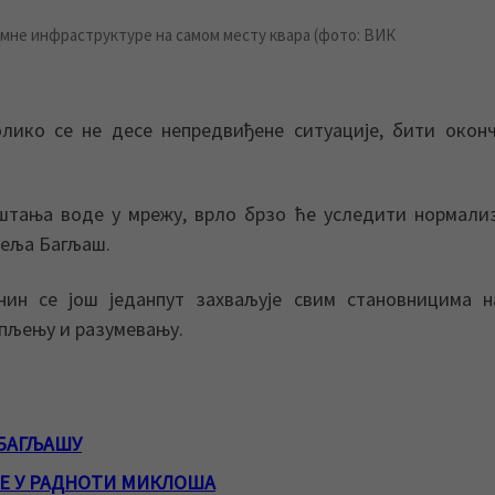
мне инфраструктуре на самом месту квара (фото: ВИК
олико се не десе непредвиђене ситуације, бити окон
штања воде у мрежу, врло брзо ће уследити нормали
сеља Багљаш.
ин се још једанпут захваљује свим становницима н
трпљењу и разумевању.
 БАГЉАШУ
ВЕ У РАДНОТИ МИКЛОША