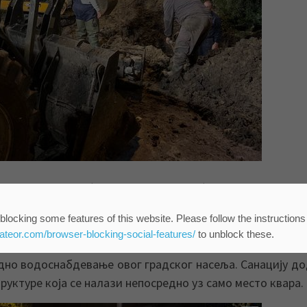
довод и канализација“ ангажовани на санацији квара
blocking some features of this website. Please follow the instructions
eateor.com/browser-blocking-social-features/
to unblock these.
ликог квара од самог почетка улажу максималне напоре
дно водоснабдевање овог градског насеља. Санацију д
уктуре која се налази непосредно уз само место квара.