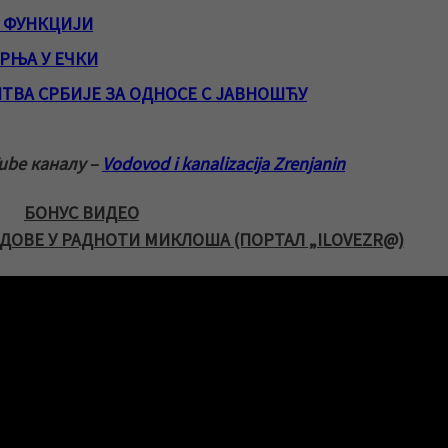
У ФУНКЦИЈИ
РЊА У ЕЧКИ
ТВА СРБИЈЕ ЗА ОДНОСЕ С ЈАВНОШЋУ
ube каналу –
Vodovod i kanalizacija Zrenjanin
БОНУС ВИДЕО
АДОВЕ У РАДНОТИ МИКЛОША (ПОРТАЛ „ILOVEZR@)