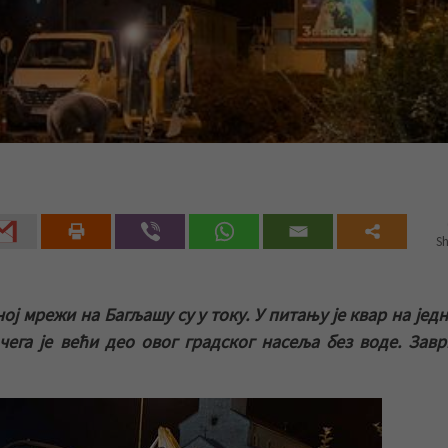
Sh
ој мрежи на Багљашу су у току. У питању је квар на јед
чега је већи део овог градског насеља без воде. Зав