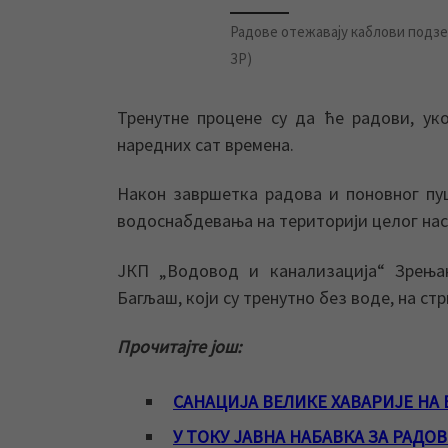
Радове отежавају каблови подзе
ЗР)
Тренутне процене су да ће радови, ук
наредних сат времена.
Након завршетка радова и поновног пу
водоснабдевања на територији целог на
ЈКП „Водовод и канализација“ Зрењан
Багљаш, који су тренутно без воде, на с
Прочитајте још:
САНАЦИЈА ВЕЛИКЕ ХАВАРИЈЕ НА
У ТОКУ ЈАВНА НАБАВКА ЗА РАДО