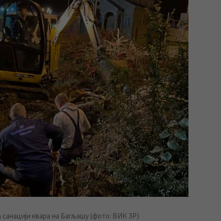
санацији квара на Багљашу (фото: ВИК ЗР)