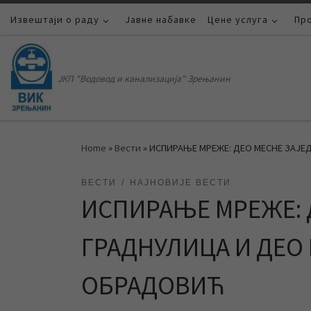
Извештаји о раду
Skip to content
Јавне набавке
Цене услуга
Пр
ЈКП "Водовод и канализација" Зрењанин
Home
»
Вести
»
ИСПИРАЊЕ МРЕЖЕ: ДЕО МЕСНЕ ЗАЈЕ
ВЕСТИ
НАЈНОВИЈЕ ВЕСТИ
ИСПИРАЊЕ МРЕЖЕ: 
ГРАДНУЛИЦА И ДЕО
ОБРАДОВИЋ