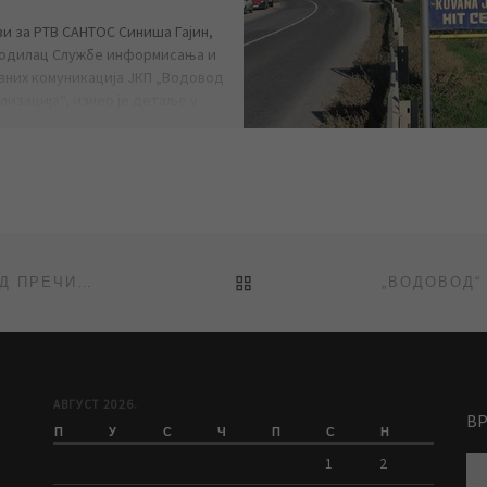
ви за РТВ САНТОС Синиша Гајин,
одилац Службе информисања и
вних комуникација ЈКП „Водовод
лизација“, изнео је детаље у
[…]
BACK TO POST LIST
РАДОВИ ПРИ КРАЈУ, УСКОРО ПОЧИЊЕ ПРОБНИ РАД ПРЕЧИШЋИВАЧА ВОДЕ
АВГУСТ 2026.
В
П
У
С
Ч
П
С
Н
1
2