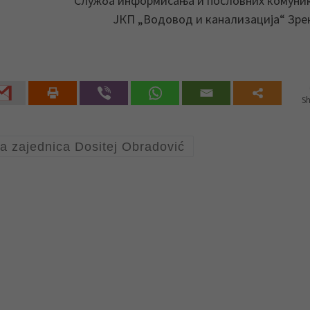
Служба информисања и пословних комуни
ЈКП „Водовод и канализација“ Зр
Sh
a zajednica Dositej Obradović