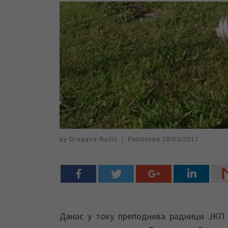
by
Dragana Rašić
|
Published
28/03/2017
Данас у току преподнева радници ЈКП