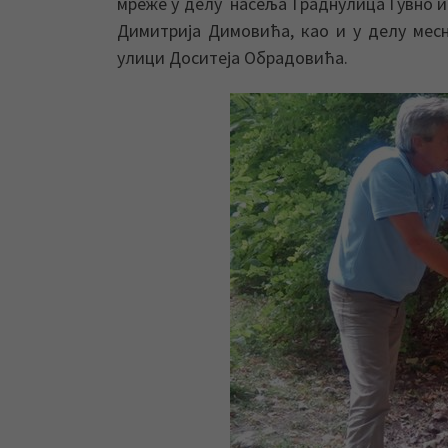
мреже у делу насеља Граднулица Гувно и
Димитрија Димовића, као и у делу мес
улици Доситеја Обрадовића.