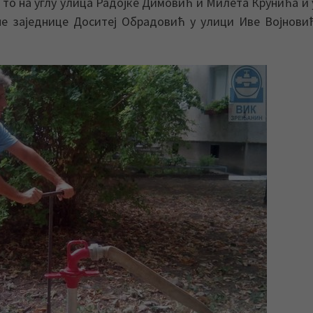
 то на углу улица Радојке Димовић и Милета Крунића и
не заједнице Доситеј Обрадовић у улици Иве Војнови