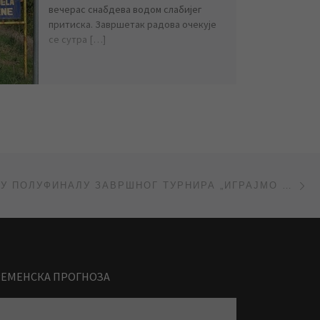
вечерас снабдева водом слабијег
притиска. Завршетак радова очекује
се сутра […]
Ne
„ВОДОВОД“ У ПОЛУФИНАЛУ ЗАВРШНОГ ТУРНИРА „ИГРАЈМО ЗА 16“
РЕМЕНСКА ПРОГНОЗА