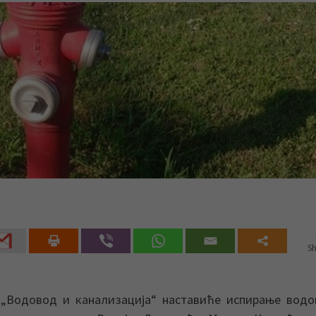
Sh
 „Водовод и канализација“ наставиће испирање водо