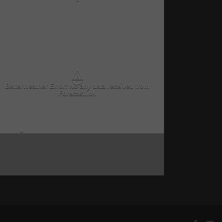
-
⚠
BetterWeather Error: No any data received from
Forecast.io!.