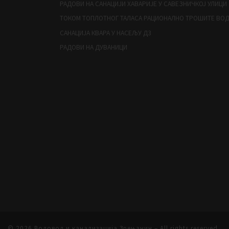
РАДОВИ НА САНАЦИЈИ ХАВАРИЈЕ У САВЕЗНИЧКОЈ УЛИЦИ
ТОКОМ ТОПЛОТНОГ ТАЛАСА РАЦИОНАЛНО ТРОШИТЕ ВО
САНАЦИЈА КВАРА У НАСЕЉУ Д3
РАДОВИ НА ДУВАНИЦИ
© 2026
Водовод и канализација Зрењанин
– All rights reserved