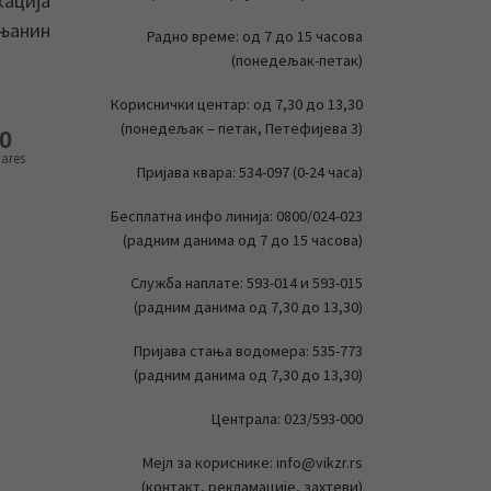
кација
ењанин
Радно време: од 7 до 15 часова
(понедељак-петак)
Кориснички центар: од 7,30 до 13,30
(понедељак – петак, Петефијева 3)
0
ares
Пријава квара: 534-097 (0-24 часа)
Бесплатна инфо линија: 0800/024-023
(радним данима од 7 до 15 часова)
Служба наплате: 593-014 и 593-015
(радним данима од 7,30 до 13,30)
Пријава стања водомера: 535-773
(радним данима од 7,30 до 13,30)
Централа: 023/593-000
Мејл за кориснике: info@vikzr.rs
(контакт, рекламације, захтеви)