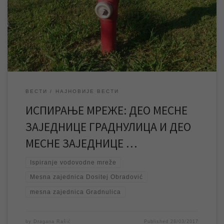
насеља Граднулица Гувно и то на углу улица Радојке Димовић и
Милета Крунића и улици Димитрија Димовића, као и у делу
месне заједнице Доситеј Обрадовић у улици Иве Војновића и у
улици Доситеја Обрадовића. Из […]
ВЕСТИ
НАЈНОВИЈЕ ВЕСТИ
ИСПИРАЊЕ МРЕЖЕ: ДЕО МЕСНЕ
ЗАЈЕДНИЦЕ ГРАДНУЛИЦА И ДЕО
МЕСНЕ ЗАЈЕДНИЦЕ …
Ispiranje vodovodne mreže
Mesna zajednica Dositej Obradović
mesna zajednica Gradnulica
by
Dragana Rašić
Published
28/03/2017