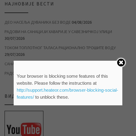
НАЈНОВИЈЕ ВЕСТИ
ДЕО НАСЕЉА ДУВАНИКА БЕЗ ВОДЕ
04/08/2026
РАДОВИ НА САНАЦИЈИ ХАВАРИЈЕ У САВЕЗНИЧКОЈ УЛИЦИ
30/07/2026
ТОКОМ ТОПЛОТНОГ ТАЛАСА РАЦИОНАЛНО ТРОШИТЕ ВОДУ
29/07/2026
САНАЦИЈА КВАРА У НАСЕЉУ Д3
22/07/2026
РАДОВИ НА ДУВАНИЦИ
14/07/2026
Your browser is blocking some features of this
website. Please follow the instructions at
http://support.heateor.com/browser-blocking-social-
ВИДЕО ПРИЛОЗИ НА НАШЕМ ЈУТЈУБ КАНАЛУ
features/
to unblock these.