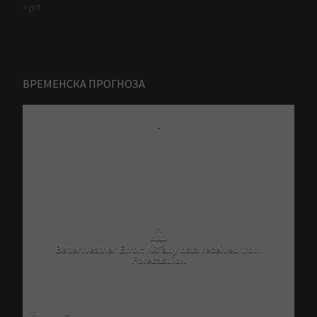
« јул
ВРЕМЕНСКА ПРОГНОЗА
-
⚠
BetterWeather Error: No any data received from
Forecast.io!.