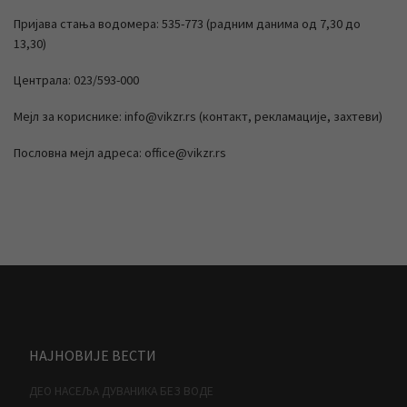
Пријава стања водомера: 535-773 (радним данима од 7,30 до
13,30)
Централа: 023/593-000
Мејл за кориснике: info@vikzr.rs (контакт, рекламације, захтеви)
Пословна мејл адреса: office@vikzr.rs
НАЈНОВИЈЕ ВЕСТИ
ДЕО НАСЕЉА ДУВАНИКА БЕЗ ВОДЕ