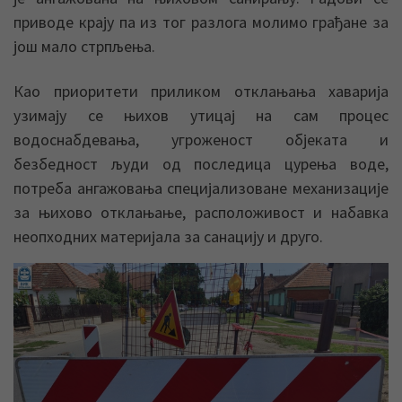
приводе крају па из тог разлога молимо грађане за
још мало стрпљења.
Као приоритети приликом отклањања хаварија
узимају се њихов утицај на сам процес
водоснабдевања, угроженост објеката и
безбедност људи од последица цурења воде,
потреба ангажовања специјализоване механизације
за њихово отклањање, расположивост и набавка
неопходних материјала за санацију и друго.