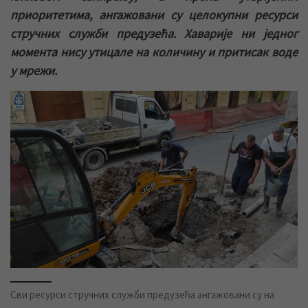
приоритетима, ангажовани су целокупни ресурси
стручних служби предузећа. Хаварије ни једног
момента нису утицале на количину и притисак воде
у мрежи.
Сви ресурси стручних служби предузећа ангажовани су на