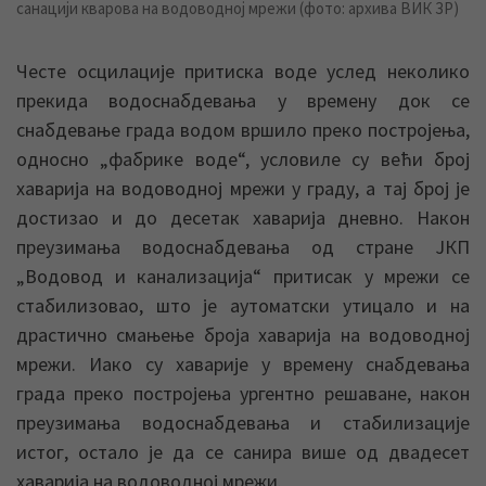
санацији кварова на водоводној мрежи (фото: архива ВИК ЗР)
Честе осцилације притиска воде услед неколико
прекида водоснабдевања у времену док се
снабдевање града водом вршило преко постројења,
односно „фабрике воде“, условиле су већи број
хаварија на водоводној мрежи у граду, а тај број је
достизао и до десетак хаварија дневно. Након
преузимања водоснабдевања од стране ЈКП
„Водовод и канализација“ притисак у мрежи се
стабилизовао, што је аутоматски утицало и на
драстично смањење броја хаварија на водоводној
мрежи. Иако су хаварије у времену снабдевања
града преко постројења ургентно решаване, након
преузимања водоснабдевања и стабилизације
истог, остало је да се санира више од двадесет
хаварија на водоводној мрежи.