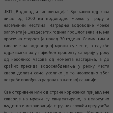
ЈКП „Водовод и канализација“ Зрењанин одржава
више од 1200 км водоводне мреже у граду и
насељеним местима. Изградња водоводне мреже
започета је шездесетих година прошлог века и њена
просечна старост је изнад 30 година. Самим тим и
хаварије на водоводној мрежи су честе, а службе
одржавања их у највећем проценту санирају у року
од неколико часова од момента настајања, а до
краћих прекида водоснабдевања у реону места
квара долази само уколико је то неопходно због
потребе извођења радова на његовој санацији.
Све откривене или од стране корисника пријављене
хаварије на мрежи су евидентиране, а целокупно
људство и механизација стручних служби предузећа
је ангажована на њиховом санирању. Радови се