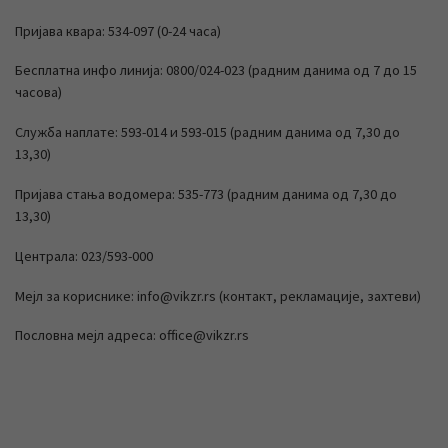
Пријава квара: 534-097 (0-24 часа)
Бесплатна инфо линија: 0800/024-023 (радним данима од 7 до 15
часова)
Служба наплате: 593-014 и 593-015 (радним данима од 7,30 до
13,30)
Пријава стања водомера: 535-773 (радним данима од 7,30 до
13,30)
Централа: 023/593-000
Мејл за кориснике: info@vikzr.rs (контакт, рекламације, захтеви)
Пословна мејл адреса: office@vikzr.rs