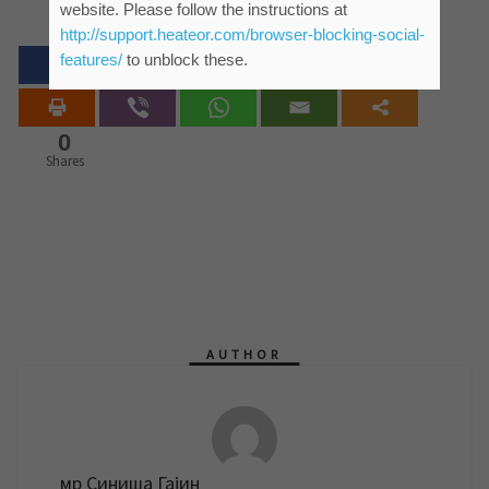
website. Please follow the instructions at
http://support.heateor.com/browser-blocking-social-
features/
to unblock these.
0
Shares
AUTHOR
мр Синиша Гајин