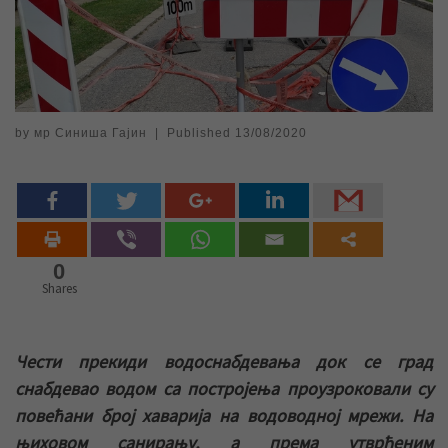
by
мр Синиша Гајин
|
Published
13/08/2020
0
Shares
Чести прекиди водоснабдевања док се град
снабдевао водом са постројења проузроковали су
повећани број хаварија на водоводној мрежи. На
њиховом санирању, а према утврђеним