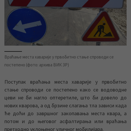
Враћање места хаварије у првобитно стање спроводи се
постепено (фото: архива ВИК ЗР)
Поступак враћања места хаварије у првобитно
стање спроводи се постепено како се водоводне
цеви не би нагло оптеретиле, што би довело до
нових кварова, а од брзине слагања тла зависи када
ће доћи до завршног закопавања места квара, а
потом и до његовог асфалтирања или враћања
претходно уклоњеног уличног мобилијара.