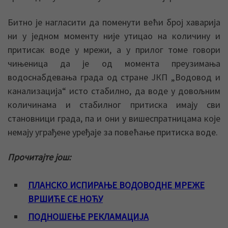
Битно је нагласити да поменути већи број хаварија
ни у једном моменту није утицао на количину и
притисак воде у мрежи, а у прилог томе говори
чињеница да је од момента преузимања
водоснабдевања града од стране ЈКП „Водовод и
канализација“ исто стабилно, да воде у довољним
количинама и стабилног притиска имају сви
становници града, па и они у вишеспратницама које
немају уграђене уређаје за повећање притиска воде.
Прочитајте још:
ПЛАНСКО ИСПИРАЊЕ ВОДОВОДНЕ МРЕЖЕ
ВРШИЋЕ СЕ НОЋУ
ПОДНОШЕЊЕ РЕКЛАМАЦИЈА