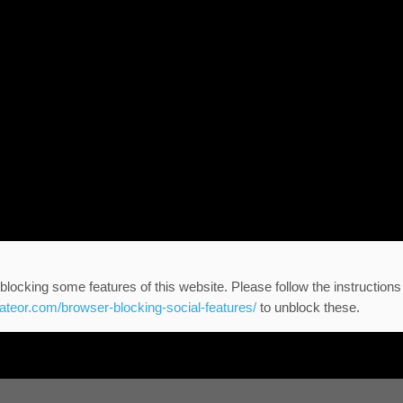
blocking some features of this website. Please follow the instructions
eateor.com/browser-blocking-social-features/
to unblock these.