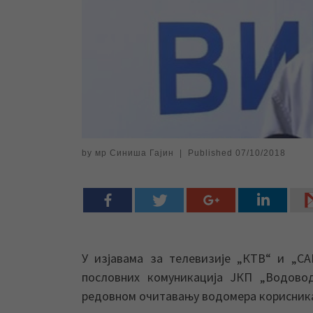
by
мр Синиша Гајин
|
Published
07/10/2018
У изјавама за телевизије „КТВ“ и „С
пословних комуникација ЈКП „Водово
редовном очитавању водомера корисника 