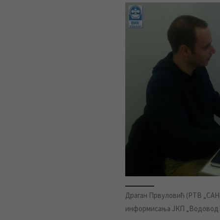
Драган Првуловић (РТВ „САН
информисања ЈКП „Водовод и