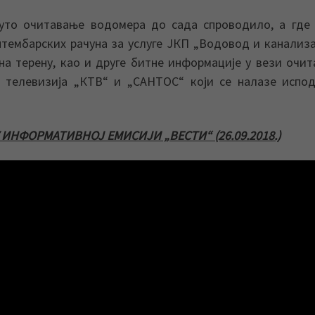
уто очитавање водомера до сада спроводило, а где
тембарских рачуна за услуге ЈКП „Водовод и канализа
на терену, као и друге битне информације у вези очи
 телевизија „КТВ“ и „САНТОС“ који се налазе испод
ИНФОРМАТИВНОЈ ЕМИСИЈИ „ВЕСТИ“ (26.09.2018.)