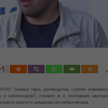
Sh
АНТОС“ Синиша Гајин, руководилац Службе информис
д и канализација“, говорио је о последњем овогод
које је започето средином септембра месеца.