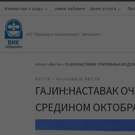
Извештаји о раду
Skip to content
Јавне набавке
Цене услуга
Пр
ЈКП "Водовод и канализација" Зрењанин
Home
»
Вести
»
ГАЈИН:НАСТАВАК ОЧИТАВАЊА ВОДОМЕ
ВЕСТИ
НАЈНОВИЈЕ ВЕСТИ
ГАЈИН:НАСТАВАК О
СРЕДИНОМ ОКТОБРА 