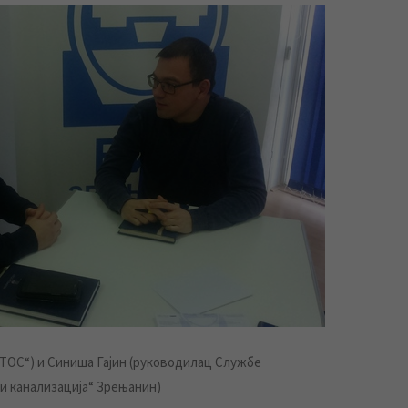
ТОС“) и Синиша Гајин (руководилац Службе
 канализација“ Зрењанин)