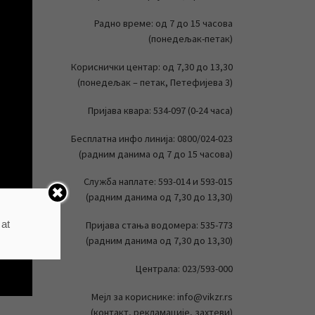
Радно време: од 7 до 15 часова
(понедељак-петак)
Кориснички центар: од 7,30 до 13,30
(понедељак – петак, Петефијева 3)
Пријава квара: 534-097 (0-24 часа)
Бесплатна инфо линија: 0800/024-023
(радним данима од 7 до 15 часова)
Служба наплате: 593-014 и 593-015
(радним данима од 7,30 до 13,30)
 at
Пријава стања водомера: 535-773
(радним данима од 7,30 до 13,30)
Централа: 023/593-000
Мејл за кориснике: info@vikzr.rs
(контакт, рекламације, захтеви)