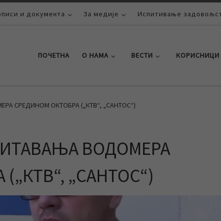
описи и документа
За медије
Испитивање задовољст
ПОЧЕТНА
О НАМА
ВЕСТИ
КОРИСНИЦИ
РА СРЕДИНОМ ОКТОБРА („КТВ“, „САНТОС“)
ЧИТАВАЊА ВОДОМЕРА
(„КТВ“, „САНТОС“)