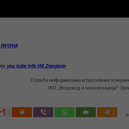
 РАЧУНА
лу
:
you tube Info VIK Zrenjanin
Служба информисања и пословних комуни
ЈКП „Водовод и канализација“ Зр
Sh