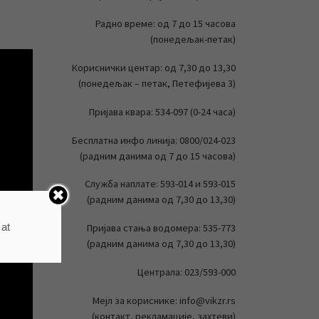
Радно време: од 7 до 15 часова
(понедељак-петак)
Кориснички центар: од 7,30 до 13,30
(понедељак – петак, Петефијева 3)
Пријава квара: 534-097 (0-24 часа)
Бесплатна инфо линија: 0800/024-023
(радним данима од 7 до 15 часова)
Служба наплате: 593-014 и 593-015
(радним данима од 7,30 до 13,30)
 at
Пријава стања водомера: 535-773
(радним данима од 7,30 до 13,30)
Централа: 023/593-000
Мејл за кориснике: info@vikzr.rs
(контакт, рекламације, захтеви)