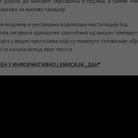
би дошло до њиховог смрзавања и пуцања, а самим ти
ошкова за њихову санацију.
сам водомер и унутрашња водоводна инсталација (од
била сигурна и адекватно заштићена од ниских температ
јте у видео прилозима које су поменуте телевизије обј
 се налазе испод овог текста.
ЉЕН У ИНФОРМАТИВНОЈ ЕМИСИЈИ „ДАН“