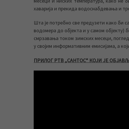
месеци и ниских температура, како не 
хаварија и прекида водоснабдевања и тр
Шта је потребно све предузети како би 
водомера до објекта и у самом објекту) 
смрзавања током зимских месеци, погледа
у својим информативним емисијама, а који
ПРИЛОГ РТВ „САНТОС“ КОЈИ ЈЕ ОБЈАВ