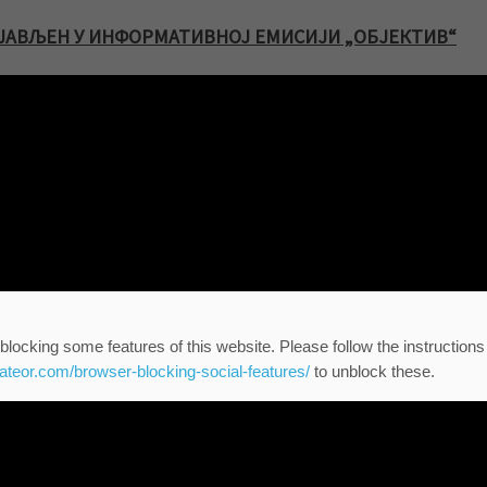
БЈАВЉЕН У ИНФОРМАТИВНОЈ ЕМИСИЈИ „ОБЈЕКТИВ“
blocking some features of this website. Please follow the instructions
eateor.com/browser-blocking-social-features/
to unblock these.