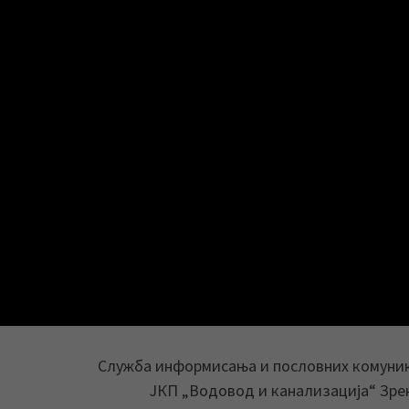
Служба информисања и пословних комуни
ЈКП „Водовод и канализација“ Зр