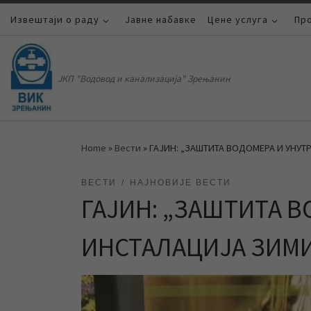
Извештаји о раду
Skip to content
Јавне набавке
Цене услуга
Пр
ЈКП "Водовод и канализација" Зрењанин
Home
»
Вести
»
ГАЈИН: „ЗАШТИТА ВОДОМЕРА И УНУТ
ВЕСТИ
НАЈНОВИЈЕ ВЕСТИ
ГАЈИН: „ЗАШТИТА 
ИНСТАЛАЦИЈА ЗИМИ“