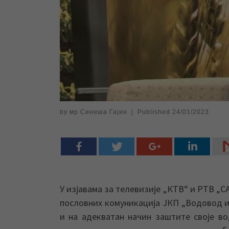
by
мр Синиша Гајин
|
Published
24/01/2023
У изјавама за телевизије „КТВ“ и РТВ „
пословних комуникација ЈКП „Водовод и 
и на адекватан начин заштите своје в