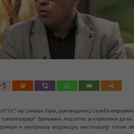
САНТОС“ мр Синиша Гајин, руководилац Службе информи
канализација“ Зрењанин, подсетио је кориснике да на
одомере и унутрашњу водоводну инсталацију током з