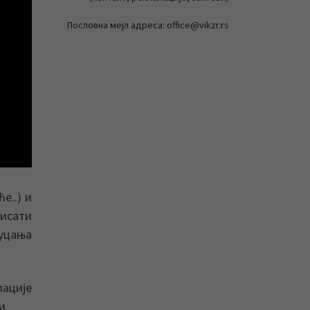
Пословна мејл адреса: office@vikzr.rs
е..) и
лисати
пуцања
лације
и.