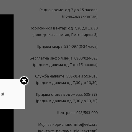
Радно време: од 7 до 15 часова
(понедељак-петак)
Кориснички центар: од 7,30 до 13,30
(понедељак – петак, Петефијева 3)
Пријава квара: 534-097 (0-24 часа)
Бесплатна инфо линија: 0800/024-023
(радним данима од 7 до 15 часова)
Служба наплате: 593-014 и 593-015
(радним данима од 7,30 до 13,30)
 at
Пријава стања водомера: 535-773
(радним данима од 7,30 до 13,30)
Централа: 023/593-000
Мејл за кориснике: info@vikzr.rs
(контакт, рекламације, захтеви)