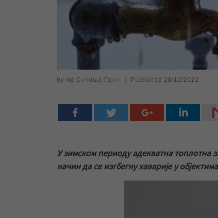
by
мр Синиша Гајин
|
Published
28/12/2022
У зимском периоду адекватна топлотна з
начин да се изгбегну хаварије у објекти