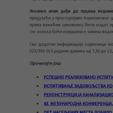
Уколико ипак дође до пуцања водоме
предузећа у просторијама Корисничког це
према важећем ценовнику бити издат п
тог износа биће извршена и замена водо
Све додатне информације корисници мо
023/593-015 радним данима од 7,30 до 13,
Прочитајте још:
УСПЕШНО РЕАЛИЗОВАНО ИСПИТ
ИСПИТИВАЊЕ ЗАДОВОЉСТВА КОР
РЕКОНСТРУКЦИЈА КАНАЛИЗАЦИО
43. МЕЂУНАРОДНА КОНФЕРЕНЦИЈ
ПЕТ НАСЕЉЕНИХ МЕСТА ДОБИЛО 