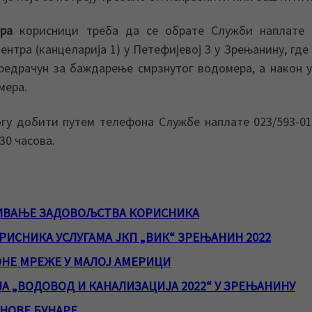
ра
корисници треба да се обрате Служби наплате 
нтра (канцеларија 1) у Петефијевој 3 у Зрењанину, где
редрачун за баждарење смрзнутог водомера, а након 
мера.
гу добити путем телефона Службе наплате 023/593-0
30 часова.
ИВАЊЕ ЗАДОВОЉСТВА КОРИСНИКА
ИСНИКА УСЛУГАМА ЈКП „ВИК“ ЗРЕЊАНИН 2022
НЕ МРЕЖЕ У МАЛОЈ АМЕРИЦИ
А „ВОДОВОД И КАНАЛИЗАЦИЈА 2022“ У ЗРЕЊАНИНУ
НОВЕ БУНАРЕ