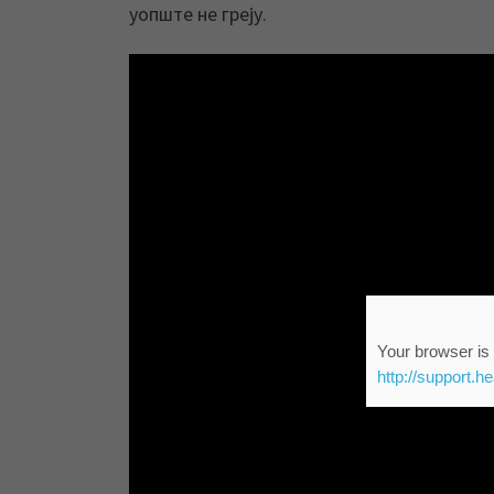
уопште не греју.
Your browser is 
http://support.h