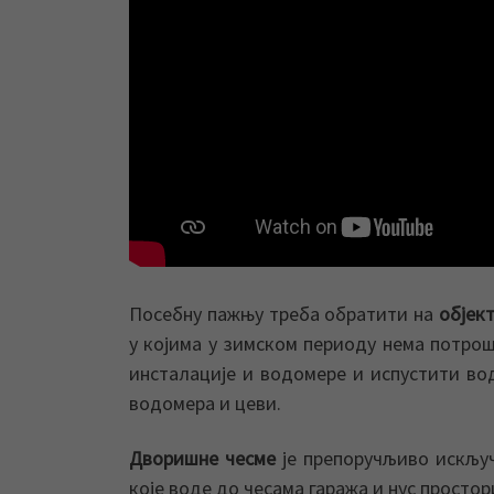
Посебну пажњу треба обратити на
објек
у којима у зимском периоду нема потро
инсталације и водомере и испустити во
водомера и цеви.
Дворишне чесме
је препоручљиво искључ
које воде до чесама гаража и нус простор