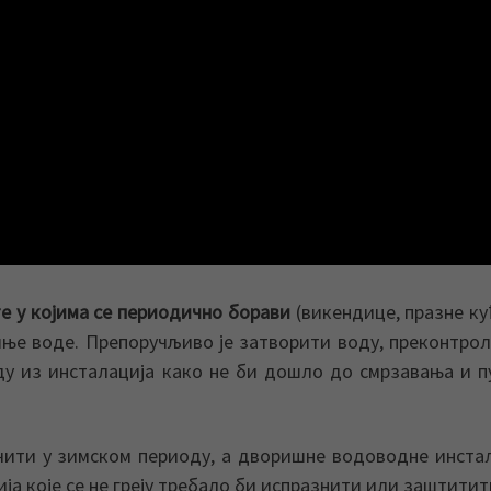
те у којима се периодично борави
(викендице, празне кућ
шње воде. Препоручљиво је затворити воду, преконтро
ду из инсталација како не би дошло до смрзавања и 
ити у зимском периоду, а дворишне водоводне инста
ија које се не греју требало би испразнити или заштитит