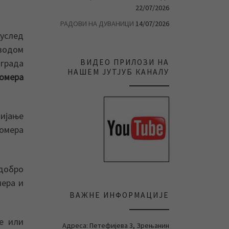
22/07/2026
РАДОВИ НА ДУВАНИЦИ
14/07/2026
 услед
 водом
 града
ВИДЕО ПРИЛОЗИ НА
НАШЕМ ЈУТЈУБ КАНАЛУ
домера
вијање
домера
обро
мера и
ВАЖНЕ ИНФОРМАЦИЈЕ
је или
Адреса: Петефијева 3, Зрењанин