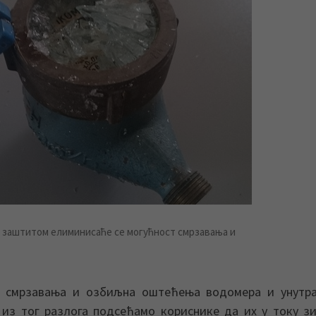
заштитом елиминисаће се могућност смрзавања и
ти смрзавања и озбиљна оштећења водомера и унутр
 из тог разлога подсећамо кориснике да их у току з