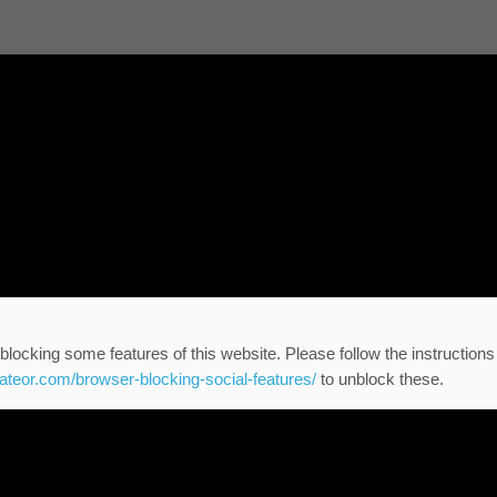
blocking some features of this website. Please follow the instructions
eateor.com/browser-blocking-social-features/
to unblock these.