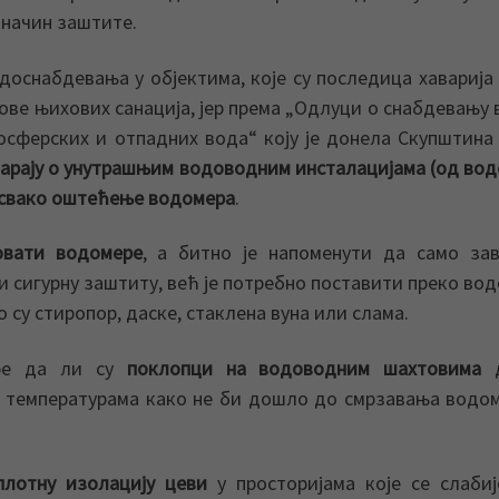
 начин заштите.
одоснабдевањa у објектима, које су последица хаварија
ове њихових санација, јер према „Одлуци о снабдевању
сферских и отпадних вода“ коју је донела Скупштина
старају о унутрашњим водоводним инсталацијама (од во
че свако оштећење водомера
.
вати водомере
, а битно је напоменути да само за
и сигурну заштиту, већ је потребно поставити преко во
су стиропор, даске, стаклена вуна или слама.
ре да ли су
поклопци на водоводним шахтовима
д
им температурама како не би дошло до смрзавања водо
плотну изолацију цеви
у просторијама које се слаби