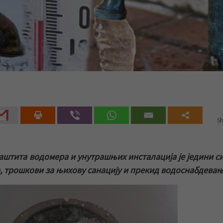
Sh
аштита водомера и унутрашњих инсталација је једини с
ма, трошкови за њихову санацију и прекид водоснабдевањ