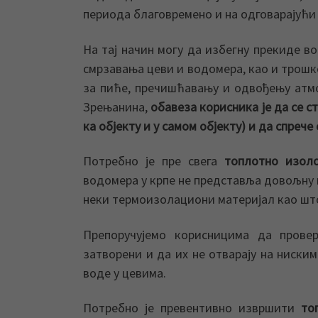
периода благовремено и на одговарајући
На тај начин могу да избегну прекиде в
смрзавања цеви и водомера, као и трошк
за пиће, пречишћавању и одвођењу атмо
Зрењанина,
обавеза корисника је да се 
ка објекту и у самом објекту) и да спре
Потребно је пре свега
топлотно изоло
водомера у крпе не представља довољну 
неки термоизолациони материјал као што 
Препоручујемо корисницима да прове
затворени и да их не отварају на ниск
воде у цевима.
Потребно је превентивно извршити
то