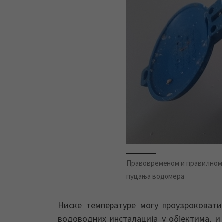
Правовременом и правилном 
пуцања водомера
Ниске температуре могу проузрокова
водоводних инсталација у објектима, и