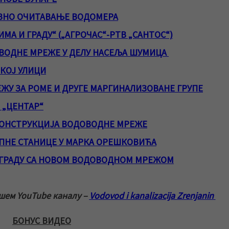
НО ОЧИТАВАЊЕ ВОДОМЕРА
ИМА И ГРАДУ“ („АГРОЧАС“-РТВ „САНТОС“)
ВОДНЕ МРЕЖЕ У ДЕЛУ НАСЕЉА ШУМИЦА
ЧКОЈ УЛИЦИ
У ЗА РОМЕ И ДРУГЕ МАРГИНАЛИЗОВАНЕ ГРУПЕ
 „ЦЕНТАР“
КОНСТРУКЦИЈА ВОДОВОДНЕ МРЕЖЕ
ПНЕ СТАНИЦЕ У МАРКА ОРЕШКОВИЋА
У ГРАДУ СА НОВОМ ВОДОВОДНОМ МРЕЖОМ
ашем YouTube каналу –
Vodovod i kanalizacija Zrenjanin
БОНУС ВИДЕО