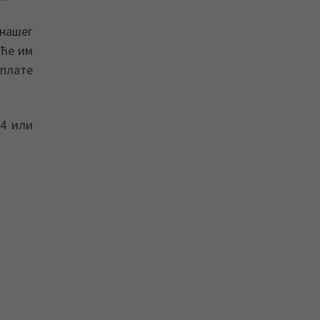
нашег
 ће им
уплате
14 или