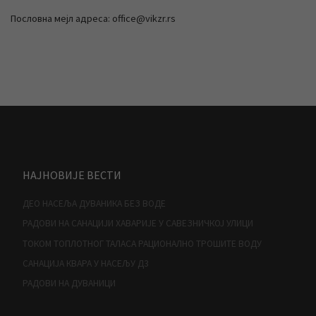
Пословна мејл адреса: office@vikzr.rs
НАЈНОВИЈЕ ВЕСТИ
ДЕО НАСЕЉА ДУВАНИКА БЕЗ ВОДЕ
РАДОВИ НА САНАЦИЈИ ХАВАРИЈЕ У САВЕЗНИЧКОЈ УЛИЦИ
ТОКОМ ТОПЛОТНОГ ТАЛАСА РАЦИОНАЛНО ТРОШИТЕ ВОДУ
САНАЦИЈА КВАРА У НАСЕЉУ Д3
РАДОВИ НА ДУВАНИЦИ