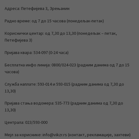
Адреса: Петефијева 3, Зрењанин
Радно време: од 7 до 15 часова (понедељак-петак)
Кориснички центар: од 7,30 до 13,30 (понедељак – петак,
Петефијева 3)
Пријава квара: 534-097 (0-24 часа)
Бесплатна инфо линија: 0800/024-023 (радним данима од 7 до 15
часова)
Служба наплате: 593-014 и 593-015 (радним данима од 7,30 до
13,30)
Пријава стања водомера: 535-773 (радним данима од 7,30 до
13,30)
Централа: 023/593-000
Мејл за кориснике: info@vikzr.rs (контакт, рекламације, захтеви)