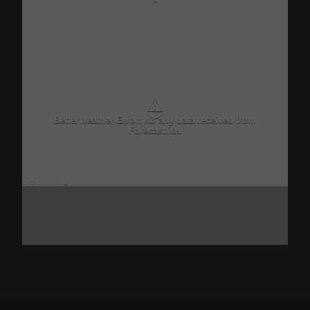
-
⚠
BetterWeather Error: No any data received from
Forecast.io!.