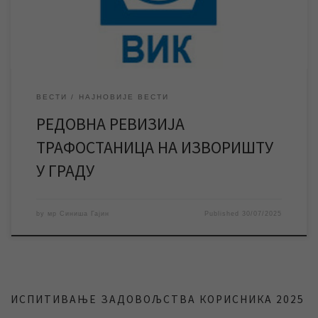
трафостаница на изворишту у граду преко којих […]
ВЕСТИ
НАЈНОВИЈЕ ВЕСТИ
РЕДОВНА РЕВИЗИЈА
ТРАФОСТАНИЦА НА ИЗВОРИШТУ
У ГРАДУ
by
мр Синиша Гајин
Published
30/07/2025
ИСПИТИВАЊЕ ЗАДОВОЉСТВА КОРИСНИКА 2025