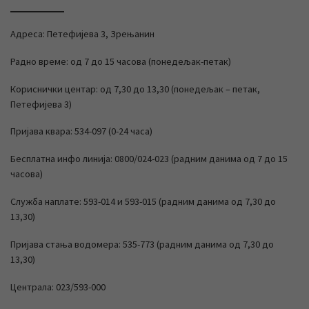
Адреса: Петефијева 3, Зрењанин
Радно време: од 7 до 15 часова (понедељак-петак)
Кориснички центар: од 7,30 до 13,30 (понедељак – петак,
Петефијева 3)
Пријава квара: 534-097 (0-24 часа)
Бесплатна инфо линија: 0800/024-023 (радним данима од 7 до 15
часова)
Служба наплате: 593-014 и 593-015 (радним данима од 7,30 до
13,30)
Пријава стања водомера: 535-773 (радним данима од 7,30 до
13,30)
Централа: 023/593-000