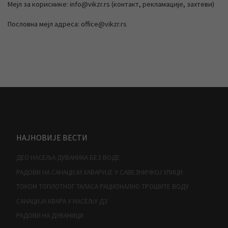
Мејл за кориснике: info@vikzr.rs (контакт, рекламације, захтеви)
Пословна мејл адреса: office@vikzr.rs
НАЈНОВИЈЕ ВЕСТИ
ДЕО НАСЕЉА ДУВАНИКА БЕЗ ВОДЕ
РАДОВИ НА САНАЦИЈИ ХАВАРИЈЕ У САВЕЗНИЧКОЈ УЛИЦИ
ТОКОМ ТОПЛОТНОГ ТАЛАСА РАЦИОНАЛНО ТРОШИТЕ ВОДУ
САНАЦИЈА КВАРА У НАСЕЉУ Д3
РАДОВИ НА ДУВАНИЦИ