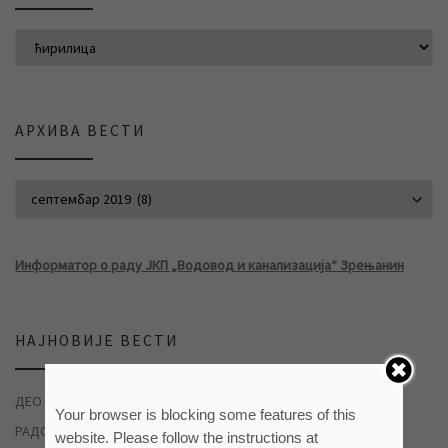
АРХИВА ВЕСТИ
АРХИВА ВЕСТИ
Информатор о раду ЈКП „Водовод и канализација“ Зрењанин
НАЈНОВИЈЕ ВЕСТИ
ДЕО НАСЕЉА ДУВАНИКА БЕЗ ВОДЕ
04/08/2026
Your browser is blocking some features of this
РАДОВИ НА САНАЦИЈИ ХАВАРИЈЕ У САВЕЗНИЧКОЈ УЛИЦИ
website. Please follow the instructions at