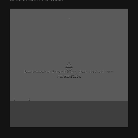
-
⚠
BetterWeather Error: No any data received from
Forecast.io!.