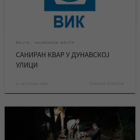
дошло до нормализације водоснабдевања у […]
ВЕСТИ
НАЈНОВИЈЕ ВЕСТИ
САНИРАН КВАР У ДУНАВСКОЈ
УЛИЦИ
by
мр Синиша Гајин
Published
20/09/2019
Квар на водоводној мрежи у Дунавској улици у Зрењанину
проузроковао је прекид водоснабдевања у поменутој и