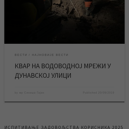
околним улицама. Екипе ЈКП „Водовод и канализација“ су
одмах након пријаве квара изашле на терен и уз употребу
механизације отпочеле радове на његовој санацији. ЈКП
„Водовод и канализација“ Зрењанин се захваљује
становницима Дунавске и […]
ВЕСТИ
НАЈНОВИЈЕ ВЕСТИ
КВАР НА ВОДОВОДНОЈ МРЕЖИ У
ДУНАВСКОЈ УЛИЦИ
by
мр Синиша Гајин
Published
20/09/2019
ИСПИТИВАЊЕ ЗАДОВОЉСТВА КОРИСНИКА 2025