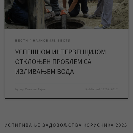
Бегејски ред и Јована Поповића у Зрењанину. На раскрсници
поменутих улица радови […]
ВЕСТИ
НАЈНОВИЈЕ ВЕСТИ
УСПЕШНОМ ИНТЕРВЕНЦИЈОМ
ОТКЛОЊЕН ПРОБЛЕМ СА
ИЗЛИВАЊЕМ ВОДА
by
мр Синиша Гајин
Published
12/09/2017
ИСПИТИВАЊЕ ЗАДОВОЉСТВА КОРИСНИКА 2025