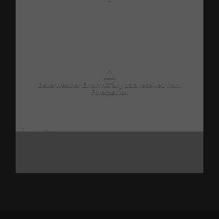
-
⚠
BetterWeather Error: No any data received from
Forecast.io!.