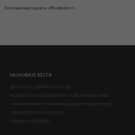
Пословна мејл адреса: office@vikzr.rs
НАЈНОВИЈЕ ВЕСТИ
ДЕО НАСЕЉА ДУВАНИКА БЕЗ ВОДЕ
РАДОВИ НА САНАЦИЈИ ХАВАРИЈЕ У САВЕЗНИЧКОЈ УЛИЦИ
ТОКОМ ТОПЛОТНОГ ТАЛАСА РАЦИОНАЛНО ТРОШИТЕ ВОДУ
САНАЦИЈА КВАРА У НАСЕЉУ Д3
РАДОВИ НА ДУВАНИЦИ