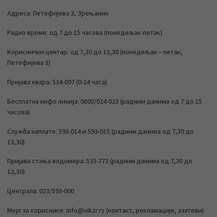
Адреса: Петефијева 3, Зрењанин
Радно време: од 7 до 15 часова (понедељак-петак)
Кориснички центар: од 7,30 до 13,30 (понедељак – петак,
Петефијева 3)
Пријава квара: 534-097 (0-24 часа)
Бесплатна инфо линија: 0800/024-023 (радним данима од 7 до 15
часова)
Служба наплате: 593-014 и 593-015 (радним данима од 7,30 до
13,30)
Пријава стања водомера: 535-773 (радним данима од 7,30 до
13,30)
Централа: 023/593-000
Мејл за кориснике: info@vikzr.rs (контакт, рекламације, захтеви)