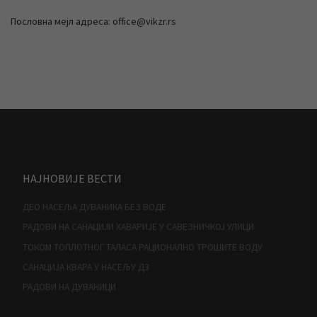
Пословна мејл адреса: office@vikzr.rs
НАЈНОВИЈЕ ВЕСТИ
ДЕО НАСЕЉА ДУВАНИКА БЕЗ ВОДЕ
РАДОВИ НА САНАЦИЈИ ХАВАРИЈЕ У САВЕЗНИЧКОЈ УЛИЦИ
ТОКОМ ТОПЛОТНОГ ТАЛАСА РАЦИОНАЛНО ТРОШИТЕ ВОДУ
САНАЦИЈА КВАРА У НАСЕЉУ Д3
РАДОВИ НА ДУВАНИЦИ