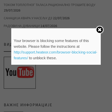
ТОКОМ ТОПЛОТНОГ ТАЛАСА РАЦИОНАЛНО ТРОШИТЕ ВОДУ
29/07/2026
САНАЦИЈА КВАРА У НАСЕЉУ Д3
22/07/2026
РАДОВИ НА ДУВАНИЦИ
14/07/2026
Your browser is blocking some features of this
ВИДЕО ПРИЛОЗИ НА НАШЕМ ЈУТЈУБ КАНАЛУ
website. Please follow the instructions at
http://support.heateor.com/browser-blocking-social-
features/
to unblock these.
ВАЖНЕ ИНФОРМАЦИЈЕ