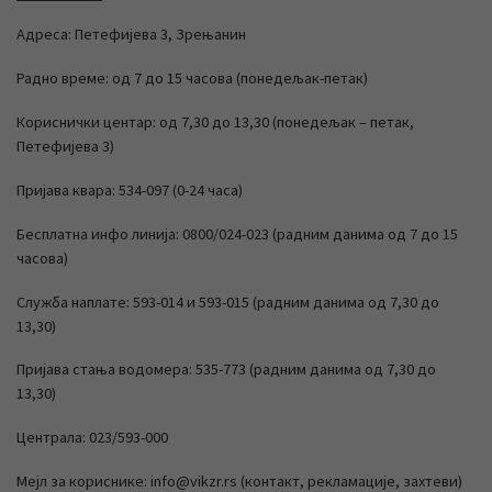
Адреса: Петефијева 3, Зрењанин
Радно време: од 7 до 15 часова (понедељак-петак)
Кориснички центар: од 7,30 до 13,30 (понедељак – петак,
Петефијева 3)
Пријава квара: 534-097 (0-24 часа)
Бесплатна инфо линија: 0800/024-023 (радним данима од 7 до 15
часова)
Служба наплате: 593-014 и 593-015 (радним данима од 7,30 до
13,30)
Пријава стања водомера: 535-773 (радним данима од 7,30 до
13,30)
Централа: 023/593-000
Мејл за кориснике: info@vikzr.rs (контакт, рекламације, захтеви)