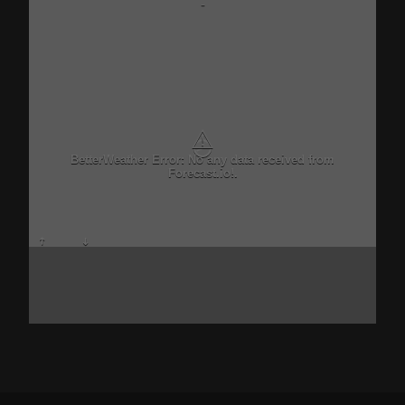
-
⚠
BetterWeather Error: No any data received from
Forecast.io!.