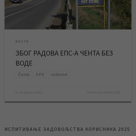
тих разлога у наведеном временском периоду биће
обустављено […]
ВЕСТИ
ЗБОГ РАДОВА ЕПС-А ЧЕНТА БЕЗ
ВОДЕ
Čenta
EPS
vodovod
by
Dragana Rašić
Published
04/04/2016
ИСПИТИВАЊЕ ЗАДОВОЉСТВА КОРИСНИКА 2025