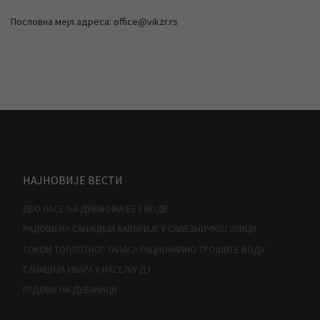
Пословна мејл адреса: office@vikzr.rs
НАЈНОВИЈЕ ВЕСТИ
ДЕО НАСЕЉА ДУВАНИКА БЕЗ ВОДЕ
РАДОВИ НА САНАЦИЈИ ХАВАРИЈЕ У САВЕЗНИЧКОЈ УЛИЦИ
ТОКОМ ТОПЛОТНОГ ТАЛАСА РАЦИОНАЛНО ТРОШИТЕ ВОДУ
САНАЦИЈА КВАРА У НАСЕЉУ Д3
РАДОВИ НА ДУВАНИЦИ