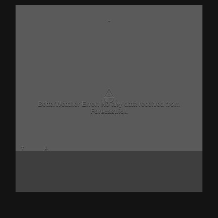
-
⚠
BetterWeather Error: No any data received from
Forecast.io!.