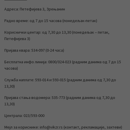
Адреса: Петефијева 3, Зрењанин
Радно време: од 7 до 15 часова (понедељак-петак)
Кориснички центар: од 7,30 до 13,30 (понедељак – петак,
Петефијева 3)
Пријава квара: 534-097 (0-24 часа)
Бесплатна инфо линија: 0800/024-023 (радним данима од 7 до 15
часова)
Служба наплате: 593-014 и 593-015 (радним данима од 7,30 до
13,30)
Пријава стања водомера: 535-773 (радним данима од 7,30 до
13,30)
Централа: 023/593-000
Мејл за кориснике: info@vikzr.rs (контакт, рекламације, захтеви)