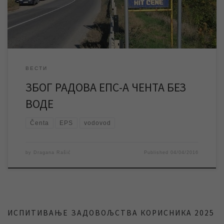
тих разлога у наведеном временском периоду биће
обустављено […]
ВЕСТИ
ЗБОГ РАДОВА ЕПС-А ЧЕНТА БЕЗ
ВОДЕ
Čenta
EPS
vodovod
by
Dragana Rašić
Published
04/04/2016
ИСПИТИВАЊЕ ЗАДОВОЉСТВА КОРИСНИКА 2025