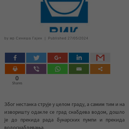
by
мр Синиша Гајин
|
Published
27/05/2024
0
Shares
Због нестанка струје у целом граду, а самим тим и на
изворишту одакле се град снабдева водом, дошло
је до прекида рада бунарских пумпи и прекида
водоснабдевања.