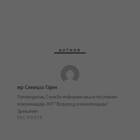
AUTHOR
мр Синиша Гајин
Руководилац Службе информисања и пословних
комуникација ЈКП "Водовод и канализација"
Зрењанин
861 POSTS