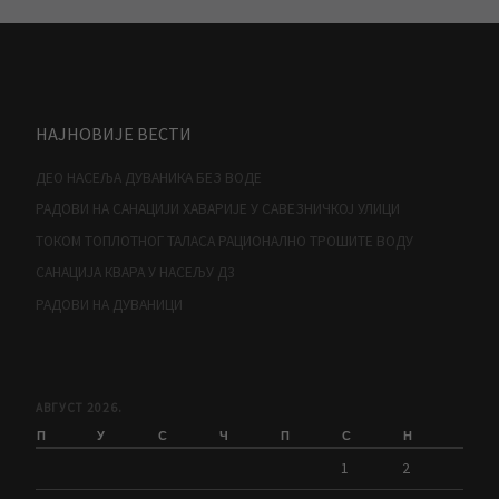
НАЈНОВИЈЕ ВЕСТИ
ДЕО НАСЕЉА ДУВАНИКА БЕЗ ВОДЕ
РАДОВИ НА САНАЦИЈИ ХАВАРИЈЕ У САВЕЗНИЧКОЈ УЛИЦИ
ТОКОМ ТОПЛОТНОГ ТАЛАСА РАЦИОНАЛНО ТРОШИТЕ ВОДУ
САНАЦИЈА КВАРА У НАСЕЉУ Д3
РАДОВИ НА ДУВАНИЦИ
АВГУСТ 2026.
П
У
С
Ч
П
С
Н
1
2