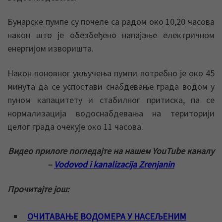
Бунарске пумпе су почеле са радом око 10,20 часова
након што је обезбеђено напајање електричном
енергијом изворишта.
Након поновног укључења пумпи потребно је око 45
минута да се успостави снабдевање града водом у
пуном капацитету и стабилног притиска, па се
нормализација водоснабдевања на територији
целог града очекује око 11 часова.
Видео прилоге погледајте на нашем YouTube каналу
–
Vodovod i kanalizacija Zrenjanin
Прочитајте још:
ОЧИТАВАЊЕ ВОДОМЕРА У НАСЕЉЕНИМ