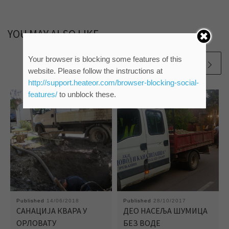
YOU MAY ALSO LIKE
Your browser is blocking some features of this
website. Please follow the instructions at
http://support.heateor.com/browser-blocking-social-
features/
to unblock these.
Published
14/06/2018
Published
28/10/2017
САНАЦИЈА КВАРА У
ДЕО НАСЕЉА ШУМИЦА
ОРЛОВАТУ
БЕЗ ВОДЕ