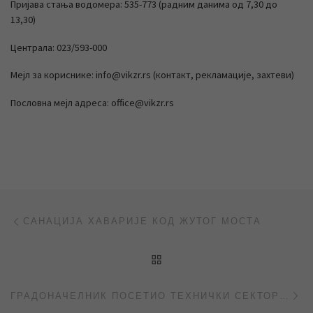
Пријава стања водомера: 535-773 (радним данима од 7,30 до
13,30)
Централа: 023/593-000
Мејл за кориснике: info@vikzr.rs (контакт, рекламације, захтеви)
Пословна мејл адреса: office@vikzr.rs
Post navigation
Previous post
САНАЦИЈА ХАВАРИЈЕ КОД ЖУТОГ МОСТА
BACK TO POST LIST
Ne
ГРАДОНАЧЕЛНИК ПОСЕТИО ТЕХНИЧКИ СЕКТОР “ЈКП ВОДОВОД И КАНАЛИЗАЦИЈА“ ЗРЕЊАНИН