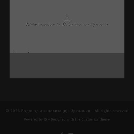
⚠
Critical problem in Better Weather Ajax calls
© 2026
Водовод и канализација Зрењанин
– All rights reserved
Powered by
– Designed with the
Customizr theme