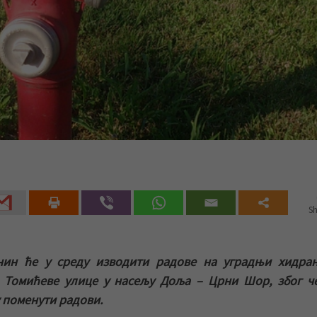
Sh
нин ће у среду изводити радове на уградњи хидран
Томићеве улице у насељу Доља – Црни Шор, због че
у поменути радови.