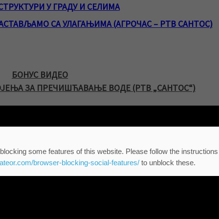
ТРУКТУРИ У ГРАДУ И СЕЛИМА
АСТАВЉАМО СА УЛАГАЊИМА (АГРОЧАС – РТВ САНТОС)
БОНУС ВИДЕО
ЈЕЊА ЗА ПРЕЧИШЋАВАЊЕ ВОДЕ (РТВ „САНТОС“)
blocking some features of this website. Please follow the instructions
eateor.com/browser-blocking-social-features/
to unblock these.