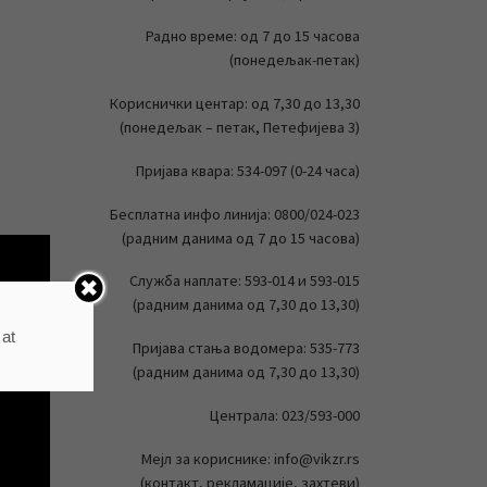
Радно време: од 7 до 15 часова
(понедељак-петак)
Кориснички центар: од 7,30 до 13,30
(понедељак – петак, Петефијева 3)
Пријава квара: 534-097 (0-24 часа)
Бесплатна инфо линија: 0800/024-023
(радним данима од 7 до 15 часова)
Служба наплате: 593-014 и 593-015
(радним данима од 7,30 до 13,30)
 at
Пријава стања водомера: 535-773
(радним данима од 7,30 до 13,30)
Централа: 023/593-000
Мејл за кориснике: info@vikzr.rs
(контакт, рекламације, захтеви)