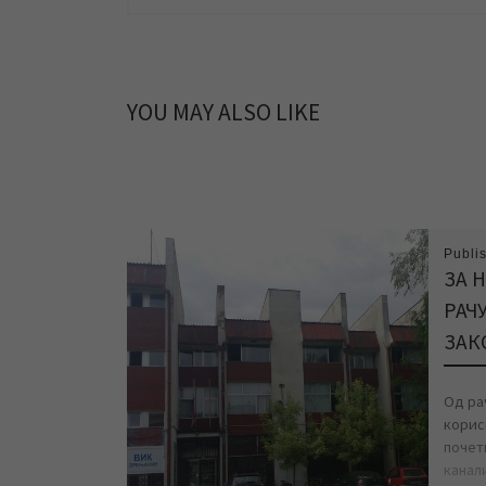
YOU MAY ALSO LIKE
Publi
ЗА 
РАЧ
ЗАК
Од рач
корис
почет
канал