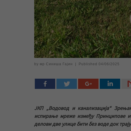
by
мр Синиша Гајин
|
Published
04/06/2025
ЈКП „Водовод и канализација“ Зрења
испирање мреже између Принципове и 
делови две улице бити без воде док трај