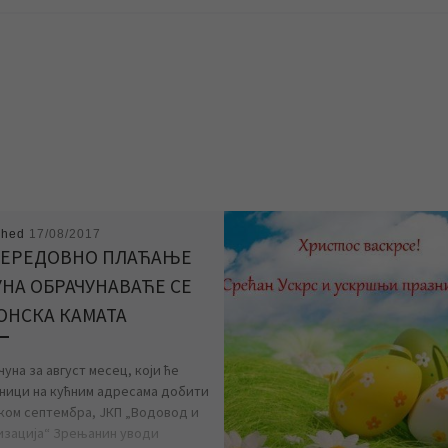
shed
17/08/2017
НЕРЕДОВНО ПЛАЋАЊЕ
УНА ОБРАЧУНАВАЋЕ СЕ
ОНСКА КАМАТА
уна за август месец, који ће
ници на кућним адресама добити
ком септембра, ЈКП „Водовод и
изација“ Зрењанин уводи