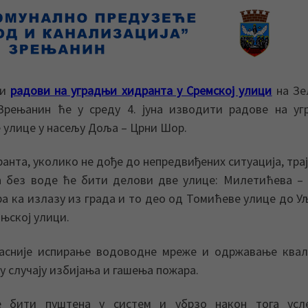
ни
радови на уградњи хидранта у Сремској улици
на Зе
Зрењанин ће у среду 4. јуна изводити радове на уг
 улице у насељу Доља – Црни Шор.
анта, уколико не дође до непредвиђених ситуација, трај
а без воде ће бити делови две улице: Милетићева –
ра ка излазу из града и то део од Томићеве улице до У
њској улици.
асније испирање водоводне мреже и одржавање квал
 у случају избијања и гашења пожара.
 бити пуштена у систем и убрзо након тога усл