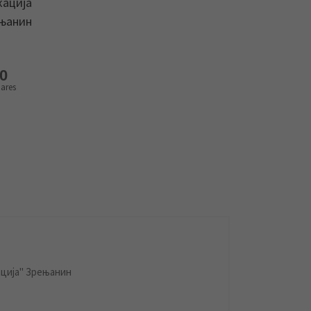
кација
ењанин
0
ares
ција" Зрењанин