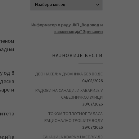
АРХИВА ВЕСТ
Информатор о раду ЈКП „Водовод и
канализација“ Зрењанин
леном
радњи
НАЈНОВИЈЕ ВЕСТИ
у од 8
ДЕО НАСЕЉА ДУВАНИКА БЕЗ ВОДЕ
 десна
04/08/2026
љаре и
РАДОВИ НА САНАЦИЈИ ХАВАРИЈЕ У
САВЕЗНИЧКОЈ УЛИЦИ
30/07/2026
итета
ТОКОМ ТОПЛОТНОГ ТАЛАСА
РАЦИОНАЛНО ТРОШИТЕ ВОДУ
29/07/2026
едиће
САНАЦИЈА КВАРА У НАСЕЉУ Д3