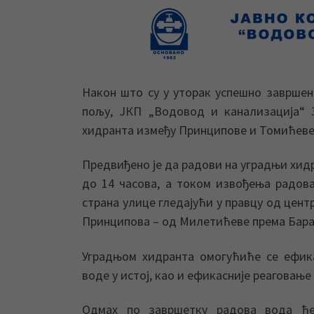
Након што су у уторак успешно заврше
пољу, ЈКП „Водовод и канализација“ 
хидранта између Принципове и Томићеве
Предвиђено је да радови на уградњи хидр
до 14 часова, а током извођења радов
страна улице гледајући у правцу од цент
Принципова – од Милетићеве према Бара
Уградњом хидранта омогућиће се ефик
воде у истој, као и ефикасније реаговање
Одмах по завршетку радова вода ће