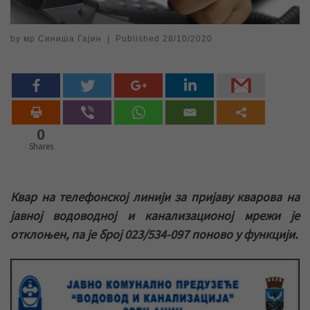
by
мр Синиша Гајин
|
Published
28/10/2020
0
Shares
Квар на телефонској линији за пријаву кварова на
јавној водоводној и канализационој мрежи је
отклоњен, па је број 023/534-097 поново у функцији.