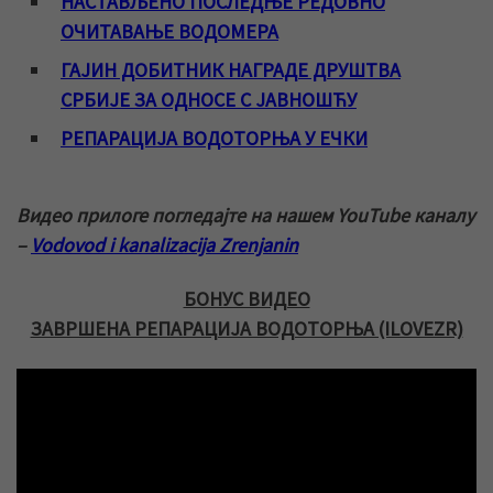
НАСТАВЉЕНО ПОСЛЕДЊЕ РЕДОВНО
ОЧИТАВАЊЕ ВОДОМЕРА
ГАЈИН ДОБИТНИК НАГРАДЕ ДРУШТВА
СРБИЈЕ ЗА ОДНОСЕ С ЈАВНОШЋУ
РЕПАРАЦИЈА ВОДОТОРЊА У ЕЧКИ
Видео прилоге погледајте на нашем YouTube каналу
–
Vodovod i kanalizacija Zrenjanin
БОНУС ВИДЕО
ЗАВРШЕНА РЕПАРАЦИЈА ВОДОТОРЊА (ILOVEZR)