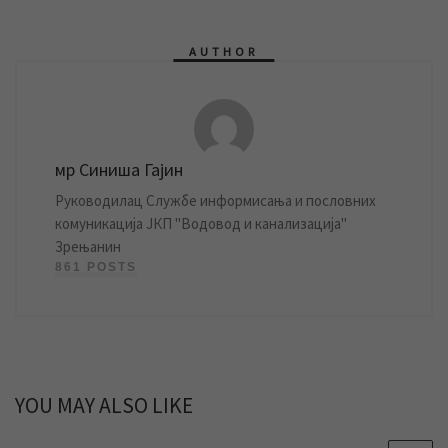
AUTHOR
мр Синиша Гајин
Руководилац Службе информисања и пословних
комуникација ЈКП "Водовод и канализација"
Зрењанин
861 POSTS
YOU MAY ALSO LIKE