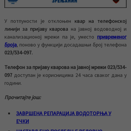
У потпуности је отклоњен
квар на телефонској
линији за пријаву кварова
на јавној водоводној и
канализационој мрежи па је, уместо
привременог
броја
, поново у функцији досадашњи број телефона
023/534-097.
Телефон за пријаву кварова на јавној мрежи 023/534-
097
доступан је корисницима 24 часа сваког дана у
години.
Прочитајте још:
ЗАВРШЕНА РЕПАРАЦИЈА ВОДОТОРЊА У
ЕЧКИ