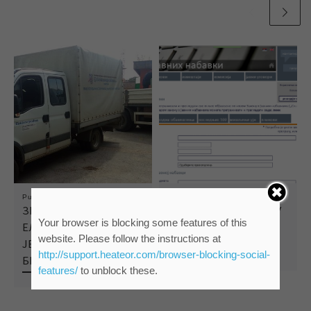
Published
29/05/2019
Published
06/02/2017
ЗБОГ РАДОВА
ОДЛУКА НАРУЧИОЦА У
Your browser is blocking some features of this
ЕЛЕКТРОДИСТРИБУЦИ
ПОСТУПКУ ЈАВНЕ
website. Please follow the instructions at
ЈЕ ГРАД ВИШЕ САТИ
НАБАВКЕ ЈН 2/2017
http://support.heateor.com/browser-blocking-social-
БЕЗ ВОДЕ
features/
to unblock these.