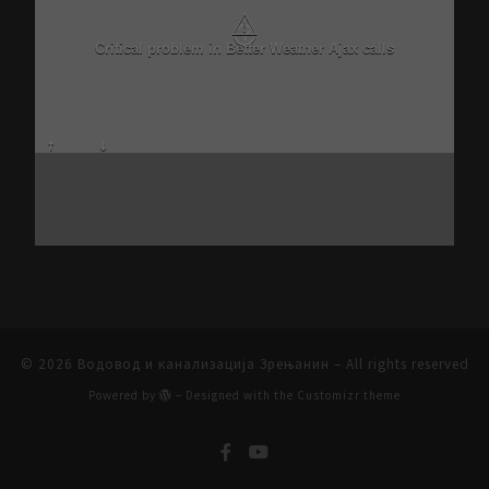
⚠
Critical problem in Better Weather Ajax calls
© 2026
Водовод и канализација Зрењанин
– All rights reserved
Powered by
– Designed with the
Customizr theme