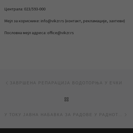
Централа: 023/593-000
Мејл за кориснике: info@vikzr.rs (контакт, рекламације, захтеви)
Пословна мејл адреса: office@vikzr.rs
Post navigation
Previous post
ЗАВРШЕНА РЕПАРАЦИЈА ВОДОТОРЊА У ЕЧКИ
BACK TO POST LIST
Ne
У ТОКУ ЈАВНА НАБАВКА ЗА РАДОВЕ У РАДНОТИ МИКЛОША