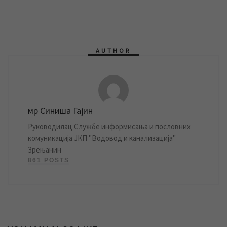
AUTHOR
мр Синиша Гајин
Руководилац Службе информисања и пословних
комуникација ЈКП "Водовод и канализација"
Зрењанин
861 POSTS