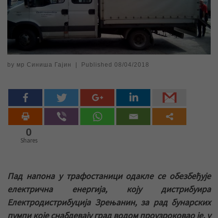
by
мр Синиша Гајин
|
Published
08/04/2018
0
Shares
Пад напона у трафостаници одакле се обезбеђује
електрична енергија, коју дистрибуира
Електродистрибуција Зрењанин, за рад бунарских
пумпи које снабдевају град водом проузроковао је, у