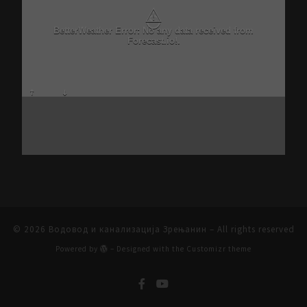
⚠
BetterWeather Error: No any data received from
Forecast.io!.
© 2026
Водовод и канализација Зрењанин
– All rights reserved
Powered by
– Designed with the
Customizr theme