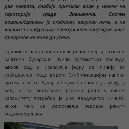
два наврата, слабији притисак воде у мрежи на
територији града Зрењанина. Систем
водоснабдевања је стабилан, кварова нема, а на
квалитет снабдевање електричном енергијом наше
предузеће не може да утиче.
Приликом пада напона електричне енергије систем
заштите бунарских пумпи аутоматски прекида
њихов рад и искључује једну од линија за
снабдевање града водом. Стабилизацијом напона
аутоматски се бунарске пумпе поново укључују у
рад, а за постизање режима рада у пуном
капацитету потребно је око двадесетак минута,
након чега се успоставља редован режим
водоснабдевања.