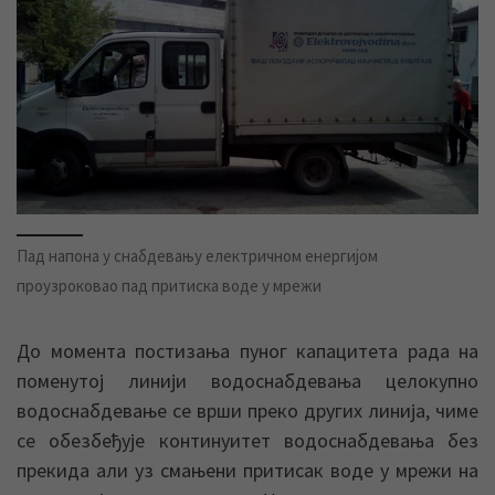
Пад напона у снабдевању електричном енергијом
проузроковао пад притиска воде у мрежи
До момента постизања пуног капацитета рада на
поменутој линији водоснабдевања целокупно
водоснабдевање се врши преко других линија, чиме
се обезбеђује континуитет водоснабдевања без
прекида али уз смањени притисак воде у мрежи на