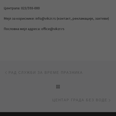
Централа: 023/593-000
Мејл за кориснике: info@vikzr.rs (контакт, рекламације, захтеви)
Пословна мејл адреса: office@vikzr.rs
Post navigation
Previous post
РАД СЛУЖБИ ЗА ВРЕМЕ ПРАЗНИКА
BACK TO POST LIST
Ne
ЦЕНТАР ГРАДА БЕЗ ВОДЕ