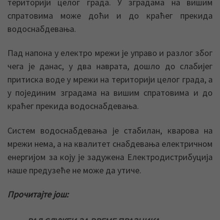
територији целог града. У зградама на вишим
спратовима може доћи и до краћег прекида
водоснабдевања.
Пад напона у електро мрежи је управо и разлог због
чега је данас, у два наврата, дошло до слабијег
притиска воде у мрежи на територији целог града, а
у појединим зградама на вишим спратовима и до
краћег прекида водоснабдевања.
Систем водоснабдевања је стабилан, кварова на
мрежи нема, а на квалитет снабдевања електричном
енергијом за коју је задужена Електродистрибуција
наше предузеће не може да утиче.
Прочитајте још: