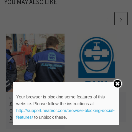
YOU MAY ALSO LIKE
Your browser is blocking some features of this
Published
02/12/2016
Published
20/09/2019
ДЕО ПАНЧЕВАЧКЕ И
САНИРАН КВАР У
website. Please follow the instructions at
http://support.heateor.com/browser-blocking-social-
ОКОЛНЕ УЛИЦЕ БЕЗ
ДУНАВСКОЈ УЛИЦИ
features/
to unblock these.
ВОДЕ