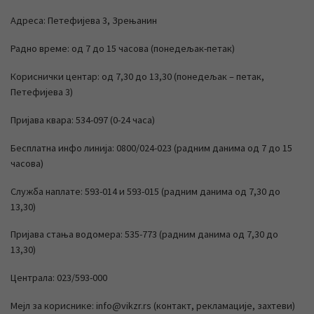
Адреса: Петефијева 3, Зрењанин
Радно време: од 7 до 15 часова (понедељак-петак)
Кориснички центар: од 7,30 до 13,30 (понедељак – петак,
Петефијева 3)
Пријава квара: 534-097 (0-24 часа)
Бесплатна инфо линија: 0800/024-023 (радним данима од 7 до 15
часова)
Служба наплате: 593-014 и 593-015 (радним данима од 7,30 до
13,30)
Пријава стања водомера: 535-773 (радним данима од 7,30 до
13,30)
Централа: 023/593-000
Мејл за кориснике: info@vikzr.rs (контакт, рекламације, захтеви)