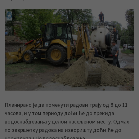
Планирано је да поменути радови трају од 8 до 11
часова, и у том периоду доћи ће до прекида
водоснабдевања у целом насељеном месту. Одмах
по завршетку радова на изворишту доћи ће до
нормализације водоснабдевања.