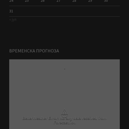
24
25
26
27
28
29
30
31
« јул
ВРЕМЕНСКА ПРОГНОЗА
-
⚠
BetterWeather Error: No any data received from
Forecast.io!.