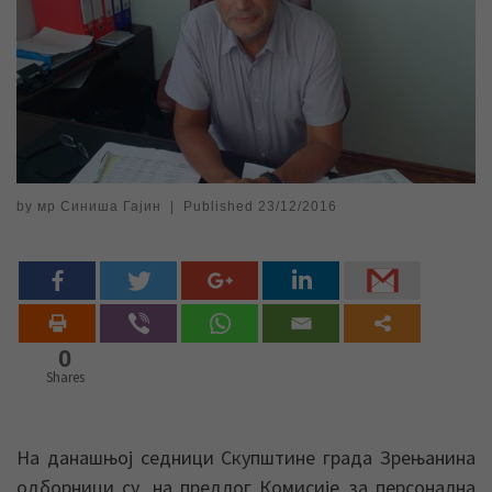
by
мр Синиша Гајин
|
Published
23/12/2016
0
Shares
На данашњој седници Скупштине града Зрењанина
одборници су, на предлог Комисије за персонална