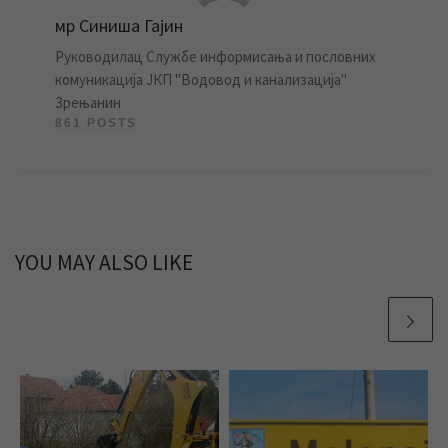
мр Синиша Гајин
Руководилац Службе информисања и пословних
комуникација ЈКП "Водовод и канализација"
Зрењанин
861 POSTS
YOU MAY ALSO LIKE