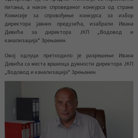
питања, а након спроведеног конкурса од стране
Комисије за спровођење конкурса за избор
директора јавних предузећа, изабрали Ивана
Девића за директора ЈКП „Водовод и
канализација“ Зрењанин.
Овој одлуци претходило је разрешење Ивана
Девића са места вршиоца дужности директора ЈКП
„Водовод и канализација“ Зрењанин.