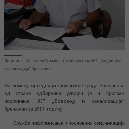
Дипл. инж. Иван Девић изабран за директора ЈКП „Водовод и
канализација“ Зрењанин
На поменутој седници Скупштине града Зрењанина
од стране одборника усвојен је и Програм
пословања ЈКП „Водовод и канализација“
Зрењанин за 2017. годину.
Служба информисања и пословних комуникација