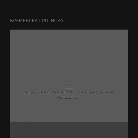
ВРЕМЕНСКА ПРОГНОЗА
-
⚠
BetterWeather Error: No any data received from
Forecast.io!.