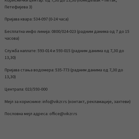
Петефијева 3)
Пријава квара: 534-097 (0-24 часа)
Бесплатна инфо линија: 0800/024-023 (радним данима од 7 до 15
часова)
Служба наплате: 593-014 и 593-015 (радним данима од 7,30 до
13,30)
Пријава стања водомера: 535-773 (радним данима од 7,30 до
13,30)
Централа: 023/593-000
Мејл за кориснике: info@vikzr.rs (контакт, рекламације, захтеви)
Пословна мејл адреса: office@vikzr.rs