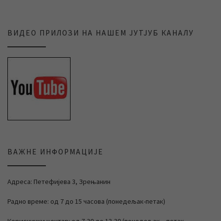
ВИДЕО ПРИЛОЗИ НА НАШЕМ ЈУТЈУБ КАНАЛУ
ВАЖНЕ ИНФОРМАЦИЈЕ
Адреса: Петефијева 3, Зрењанин
Радно време: од 7 до 15 часова (понедељак-петак)
Кориснички центар: од 7,30 до 13,30 (понедељак – петак,