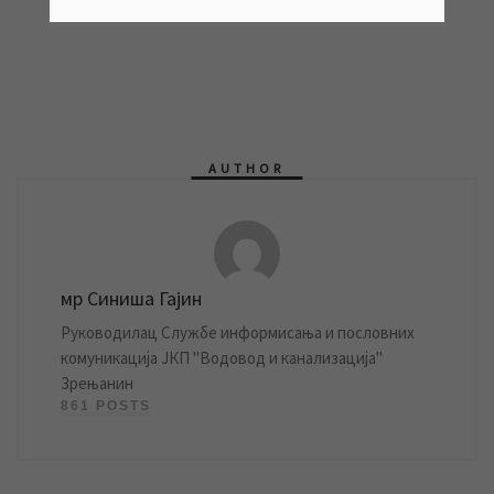
AUTHOR
мр Синиша Гајин
Руководилац Службе информисања и пословних
комуникација ЈКП "Водовод и канализација"
Зрењанин
861 POSTS