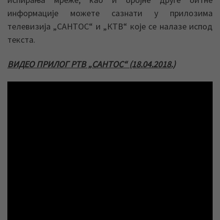
информације можете сазнати у прилозима
телевизија „САНТОС“ и „КТВ“ које се налазе испод
текста.
ВИДЕО ПРИЛОГ РТВ „САНТОС“ (18.04.2018.)