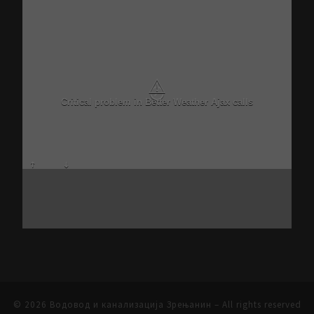
N/A
N/A
N/A
N/A
N/A
N/A
N/A
N/A
© 2026
Водовод и канализација Зрењанин
– All rights reserved