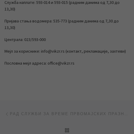
Служба наплате: 593-014 и 593-015 (радним данима од 7,30 до
13,30)
Пријава стања водомера: 535-773 (радним данима од 7,30 до
13,30)
Централа: 023/593-000
Мејл за кориснике: info@vikzr.rs (контакт, рекламације, захтеви)
Пословна мејл адреса: office@vikzr.rs
Post navigation
Previous post
РАД СЛУЖБИ ЗА ВРЕМЕ ПРВОМАЈСКИХ ПРАЗНИКА
BACK TO POST LIST