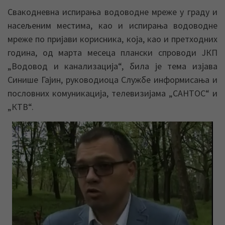
Свакодневна испирања водоводне мреже у граду и
насељеним местима, као и испирања водоводне
мреже по пријави корисника, која, као и претходних
година, од марта месеца плански спроводи ЈКП
„Водовод и канализација“, била је тема изјава
Синише Гајин, руководиоца Службе информисања и
пословних комуникација, телевизијама „САНТОС“ и
„КТВ“.