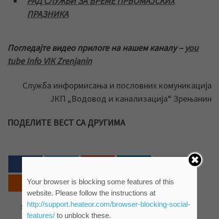
РАД СЛУЖБИ ЗА ВРЕМЕ ПРВОМАЈСКИХ
ПРАЗНИКА
Погледајте видео прилоге на нашем каналу –
you
tube Info VIK Zrenjanin
Служба информисања и пословних комуникација
ЈКП „Водовод и канализација“ Зрењанин
ПОДЕЛИТЕ ВЕСТ СА ДРУГИМА
Your browser is blocking some features of this
website. Please follow the instructions at
0
http://support.heateor.com/browser-blocking-social-
Shares
features/
to unblock these.