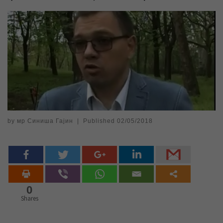
by
мр Синиша Гајин
|
Published
02/05/2018
0
Shares