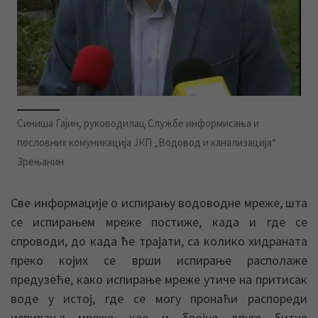
Синиша Гајин, руководилац Службе информисања и
пословних комуникација ЈКП „Водовод и канализација“
Зрењанин
Све информације о испирању водоводне мреже, шта
се испирањем мреже постиже, када и где се
спроводи, до када ће трајати, са колико хидраната
преко којих се врши испирање располаже
предузеће, како испирање мреже утиче на притисак
воде у истој, где се могу пронаћи распореди
испирања мреже, као и бројне друге битне