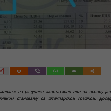
уживање на рачунима аконтативно или на основу ја
ктивном становању са штампарском грешком. Доса