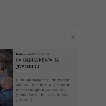
Published
01/07/2024
САНАЦИЈА КВАРА НА
ДУВАНИЦИ
Екипе ЈКП „Водовод и канализација“
Зрењанин раде на санацији квара на
водоводној мрежи у Железничкој
улици, због чега је градско насеље
Дуваника […]