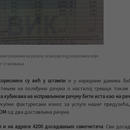
м грешкама на рачуну за јануар код корисника који
ог становања
кориснике су већ у штампи
и у наредним данима би
тењем на полеђини рачуна о насталој грешци током
 кубикажа на исправљеном рачуну бити иста као на рач
укупни фактурисани износ за услуге нашег предузећа,
ОМ
од два достављена рачуна.
и и на адресе 4200 досадашњих самочитача
. Сви доса