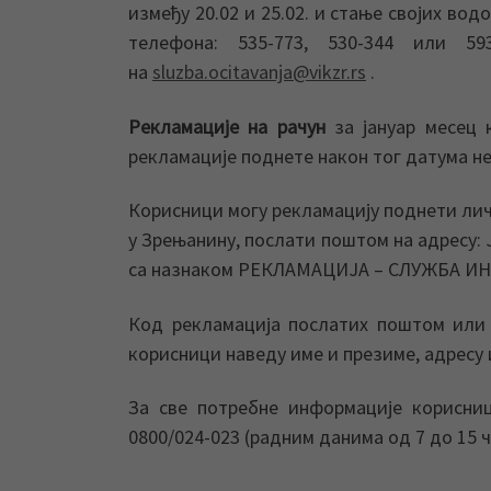
између 20.02 и 25.02. и стање својих вод
телефона: 535-773, 530-344 или 5
на
sluzba.ocitavanja@vikzr.rs
.
Рекламације на рачун
за јануар месец к
рекламације поднете након тог датума н
Корисници могу рекламацију поднети лич
у Зрењанину, послати поштом на адресу:
са назнаком РЕКЛАМАЦИЈА – СЛУЖБА И
Код рекламација послатих поштом или 
корисници наведу име и презиме, адресу 
За све потребне информације корисни
0800/024-023 (радним данима од 7 до 15 ч