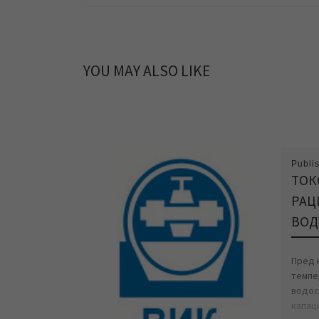
YOU MAY ALSO LIKE
Publi
ТОК
РАЦ
ВОД
Пред н
темпе
водос
капац