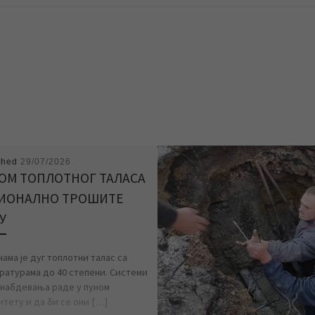
shed
29/07/2026
ОМ ТОПЛОТНОГ ТАЛАСА
ИОНАЛНО ТРОШИТЕ
У
ама је дуг топлотни талас са
ратурама до 40 степени. Системи
набдевања раде у пуном
итету и да би се они […]