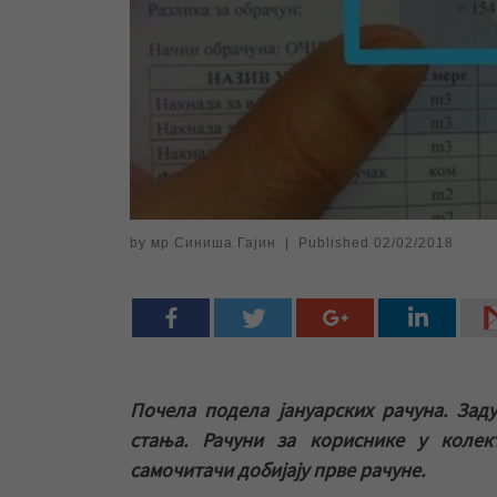
by
мр Синиша Гајин
|
Published
02/02/2018
Почела подела јануарских рачуна. Зад
стања. Рачуни за кориснике у коле
самочитачи добијају прве рачуне.