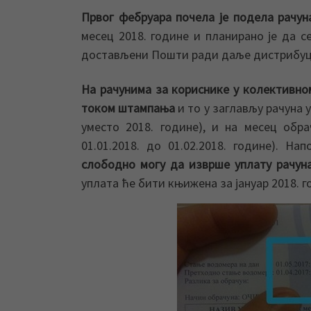
Првог фебруара почела је подела рачун
месец 2018. године и планирано је да с
достављени Пошти ради даље дистрибуци
На рачунима за кориснике у колективно
током штампања
и то у заглављу рачуна 
уместо 2018. године), и на месец обра
01.01.2018. до 01.02.2018. године). 
слободно могу да изврше уплату рачун
уплата ће бити књижена за јануар 2018. г