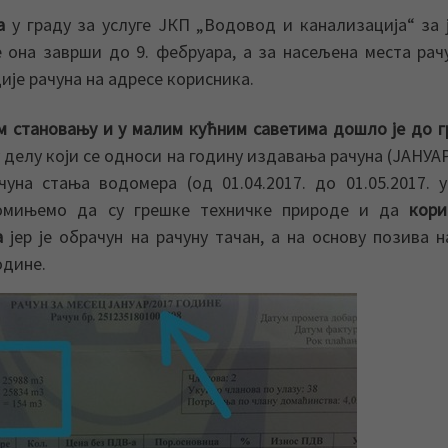
а
у граду за услуге ЈКП „Водовод и канализација“ за 
е она заврши до 9. фебруара, а за насељена места рач
је рачуна на адресе корисника.
м становању и у малим кућним саветима дошло је до 
у делу који се односи на годину издавања рачуна (ЈАНУА
чуна стања водомера (од 01.04.2017. до 01.05.2017. 
Напомињемо да су грешке техничке природе и да
кори
а
јер је обрачун на рачуну тачан, а на основу позива н
одине.