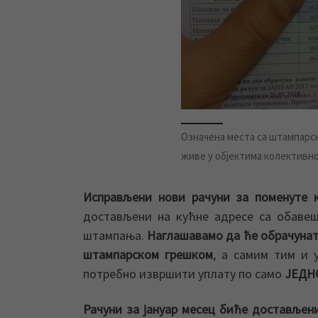
Означена места са штампарски
живе у објектима колективн
Исправљени нови рачуни за поменуте 
достављени на кућне адресе са обавеш
штампања.
Наглашавамо да ће обрачуната
штампарском грешком
, а самим тим и 
потребно извршити уплату по само
ЈЕДН
Рачуни за јануар месец биће достављен