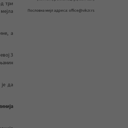
од три
Пословна мејл адреса: office@vikzr.rs
мејла
ине, а
евој 3
ењанин
 је да
инија