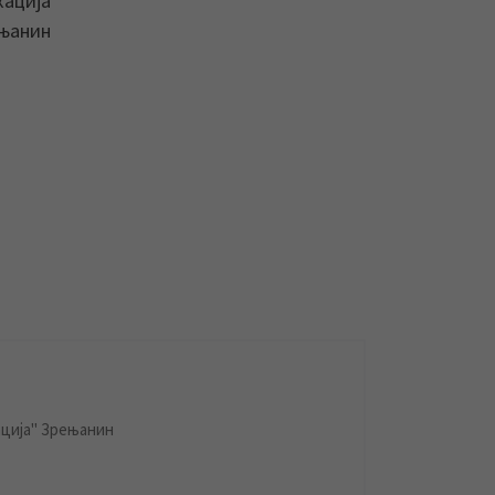
кација
ењанин
ција" Зрењанин