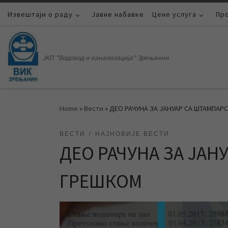
Извештаји о раду
Skip to content
Јавне набавке
Цене услуга
Пр
ЈКП "Водовод и канализација" Зрењанин
Home
»
Вести
»
ДЕО РАЧУНА ЗА ЈАНУАР СА ШТАМПА
ВЕСТИ
НАЈНОВИЈЕ ВЕСТИ
ДЕО РАЧУНА ЗА ЈА
ГРЕШКОМ