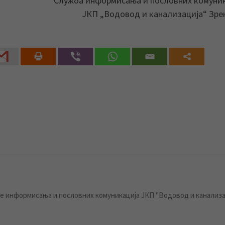
Служба информисања и пословних комуни
ЈКП „Водовод и канализација“ Зр
 информисања и пословних комуникација ЈКП "Водовод и канализа