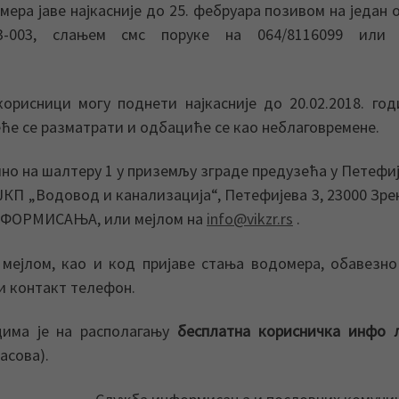
омера јаве најкасније до 25. фебруара позивом на један 
93-003, слањем смс поруке на 064/8116099 или 
орисници могу поднети најкасније до 20.02.2018. год
еће се разматрати и одбациће се као неблаговремене.
но на шалтеру 1 у приземљу зграде предузећа у Петефиј
 ЈКП „Водовод и канализација“, Петефијева 3, 23000 Зр
НФОРМИСАЊА, или мејлом на
info@vikzr.rs
.
мејлом, као и код пријаве стања водомера, обавезно
и контакт телефон.
цима је на располагању
бесплатна корисничка инфо л
асова).