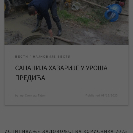
Предића, због чега су ова и околне улице тренутно без воде.
Екипе ЈКП „Водовод и канализација“ Зрењанин уз употребу
механизације раде на санацији хаварије на водоводној мрежи
у улици Уроша Предића у близини раскрснице […]
ВЕСТИ
НАЈНОВИЈЕ ВЕСТИ
САНАЦИЈА ХАВАРИЈЕ У УРОША
ПРЕДИЋА
by
мр Синиша Гајин
Published
08/12/2023
ИСПИТИВАЊЕ ЗАДОВОЉСТВА КОРИСНИКА 2025