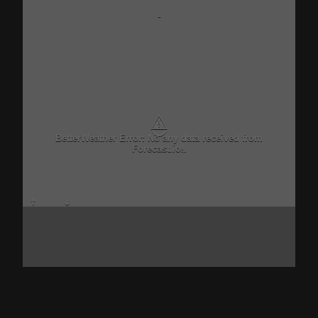
-
⚠
BetterWeather Error: No any data received from
Forecast.io!.