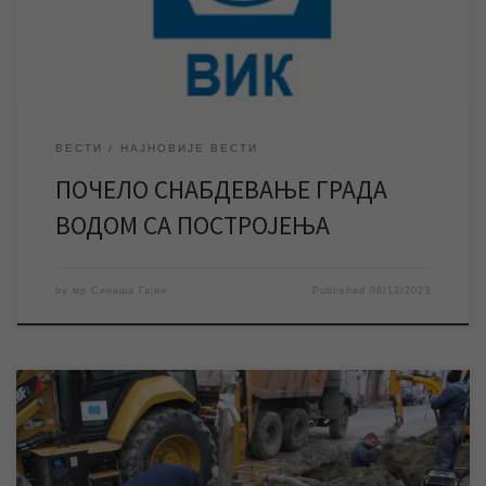
воде. Прва фаза реализације уговорних обавеза подразумева
испоруку воде без боје, укуса […]
ВЕСТИ
НАЈНОВИЈЕ ВЕСТИ
ПОЧЕЛО СНАБДЕВАЊЕ ГРАДА
ВОДОМ СА ПОСТРОЈЕЊА
by
мр Синиша Гајин
Published
08/12/2023
Екипе ЈКП „Водовод и канализација“ Зрењанин раде на
санацији хаварије на водоводној мрежи у улици Уроша