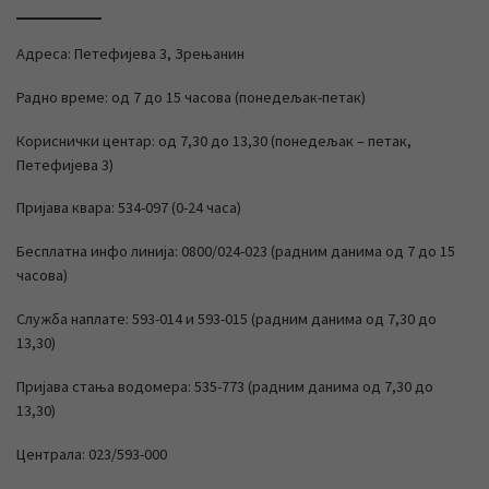
Адреса: Петефијева 3, Зрењанин
Радно време: од 7 до 15 часова (понедељак-петак)
Кориснички центар: од 7,30 до 13,30 (понедељак – петак,
Петефијева 3)
Пријава квара: 534-097 (0-24 часа)
Бесплатна инфо линија: 0800/024-023 (радним данима од 7 до 15
часова)
Служба наплате: 593-014 и 593-015 (радним данима од 7,30 до
13,30)
Пријава стања водомера: 535-773 (радним данима од 7,30 до
13,30)
Централа: 023/593-000