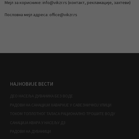
Мејл за кориснике: info@vikzr.rs (контакт, рекламације, захтеви)
Пословна мејл адреса: office@vikzr.rs
НАЈНОВИЈЕ ВЕСТИ
ДЕО НАСЕЉА ДУВАНИКА БЕЗ ВОДЕ
РАДОВИ НА САНАЦИЈИ ХАВАРИЈЕ У САВЕЗНИЧКОЈ УЛИЦИ
ТОКОМ ТОПЛОТНОГ ТАЛАСА РАЦИОНАЛНО ТРОШИТЕ ВОДУ
САНАЦИЈА КВАРА У НАСЕЉУ Д3
РАДОВИ НА ДУВАНИЦИ