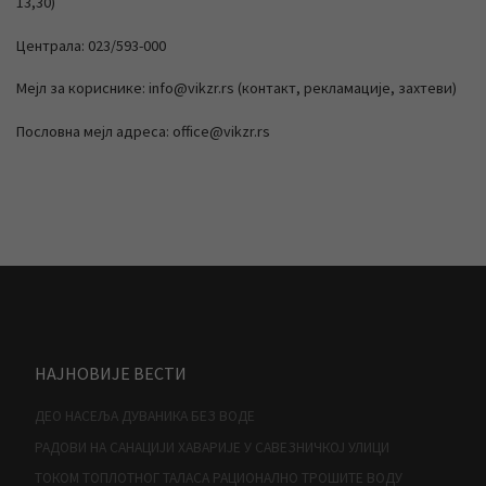
13,30)
Централа: 023/593-000
Мејл за кориснике: info@vikzr.rs (контакт, рекламације, захтеви)
Пословна мејл адреса: office@vikzr.rs
НАЈНОВИЈЕ ВЕСТИ
ДЕО НАСЕЉА ДУВАНИКА БЕЗ ВОДЕ
РАДОВИ НА САНАЦИЈИ ХАВАРИЈЕ У САВЕЗНИЧКОЈ УЛИЦИ
ТОКОМ ТОПЛОТНОГ ТАЛАСА РАЦИОНАЛНО ТРОШИТЕ ВОДУ