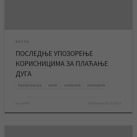
грађана за услуге […]
ВЕСТИ
ПОСЛЕДЊЕ УПОЗОРЕЊЕ
КОРИСНИЦИМА ЗА ПЛАЋАЊЕ
ДУГА
kanalizacija
vesti
vodovod
zrenjanin
by
admin
Published
20/11/2015