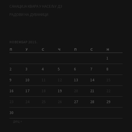
САНАЦИЈА КВАРА У НАСЕЉУ Д3
РАДОВИ НА ДУВАНИЦИ
НОВЕМБАР 2015.
П
У
С
Ч
П
С
Н
1
2
3
4
5
6
7
8
9
10
11
12
13
14
15
16
17
18
19
20
21
22
23
24
25
26
27
28
29
30
дец »