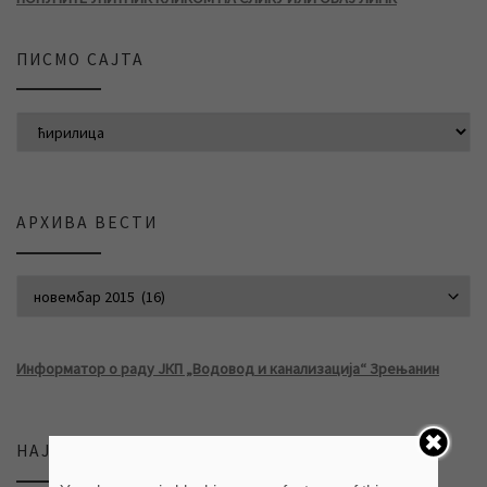
ПИСМО САЈТА
АРХИВА ВЕСТИ
АРХИВА ВЕСТИ
Информатор о раду ЈКП „Водовод и канализација“ Зрењанин
НАЈНОВИЈЕ ВЕСТИ