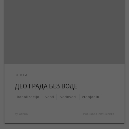
Због квара на водоводној мрежи део града од Елемирског
друма према надвожњаку, ће данас 20.11.2015. године остати
без воде до 14 часова када се очекује да ће квар бити
отклоњен и да ће водоснабдевање бити уредно. ЈКП
„Водовод и канализација“ се захваљује становницима овог
дела града на стрпљењу и разумевању. […]
ВЕСТИ
ДЕО ГРАДА БЕЗ ВОДЕ
kanalizacija
vesti
vodovod
zrenjanin
by
admin
Published
20/11/2015