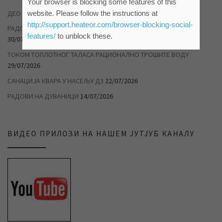
Your browser is blocking some features of this
ДЕО НАСЕЉА ДУВАНИКА БЕЗ ВОДЕ
04/08/2026
website. Please follow the instructions at
http://support.heateor.com/browser-blocking-social-
РАДОВИ НА САНАЦИЈИ ХАВАРИЈЕ У САВЕЗНИЧКОЈ УЛИЦИ
features/
to unblock these.
30/07/2026
ТОКОМ ТОПЛОТНОГ ТАЛАСА РАЦИОНАЛНО ТРОШИТЕ ВОДУ
29/07/2026
САНАЦИЈА КВАРА У НАСЕЉУ Д3
22/07/2026
РАДОВИ НА ДУВАНИЦИ
14/07/2026
ВИДЕО ПРИЛОЗИ НА НАШЕМ ЈУТЈУБ КАНАЛУ