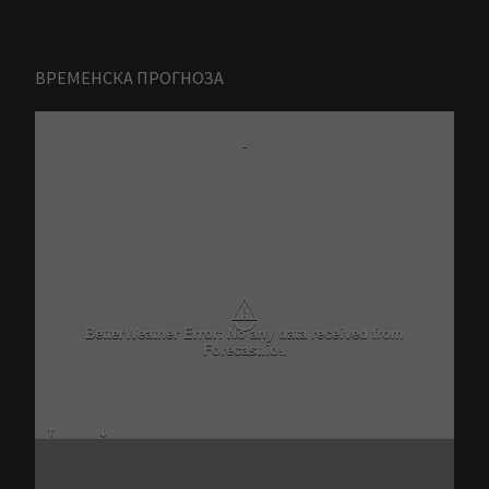
ВРЕМЕНСКА ПРОГНОЗА
-
⚠
BetterWeather Error: No any data received from
Forecast.io!.