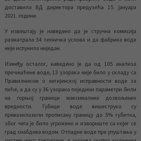
доставила ВД директора предузећа 15. јануара
2021. године.
У извештају је наведено да је стручна комисија
разматрала 34 техничка услова и да фабрика воде
није испунила ниједан.
Између осталог, наведено је да од 105 анализа
пречишћене воде, 13 узорака није било у складу са
Правилником о хигијенској исправности воде за
пиће, а да су у 36 узорака поједини параметри били
на горњој граници максималних дозвољених
вредности. Губици воде вишеструко су
превазилазили прописану границу до 5% губитка,
због чега је било угрожено и извориште са којег се
град снабдева водом. Отпадне воде пре упуштања у
систем нису третиране, а њихова укупна количина