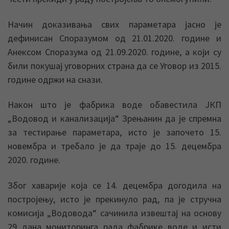
Начин доказивања свих параметара јасно је
дефинисан Споразумом од 21.01.2020. године и
Анексом Споразума од 21.09.2020. године, а који су
били покушај уговорних страна да се Уговор из 2015.
године одржи на снази.
Након што је фабрика воде обавестила ЈКП
„Водовод и канализација“ Зрењанин да је спремна
за тестирање параметара, исто је започето 15.
новембра и требало је да траје до 15. децембра
2020. године.
Због хаварије која се 14. децембра догодила на
постројењу, исто је прекинуло рад, па је стручна
комисија „Водовода“ сачинила извештај на основу
29 дана мониторинга рада фабрике воде и исти