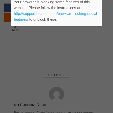
Your browser is blocking some features of this
website. Please follow the instructions at
http://support.heateor.com/browser-blocking-social-
features/
to unblock these.
0
Shares
AUTHOR
мр Синиша Гајин
Руководилац Службе информисања и пословних