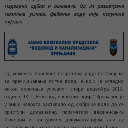
Надзорни одбор и оснивача. Од 34 разматрана
техничка услова, фабрика воде није испунила
ниједан.
Од момента поновног покретања рада постројења
за пречишћавање питке воде, а који је уследио
након окончања управног спора децембра 2018.
године, ЈКП „Водовод и канализација“ Зрењанин је
у више наврата захтевало од фабрике воде да се
приступи доказивању параметара дефинисаних
Уговором и конкурсном документацијом, али су
чести прекиди у раду постројења то онемогућили.