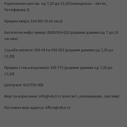
Кориснички центар: од 7,30 до 13,30 (понедељак – петак,
Петефијева 3)
Пријава квара: 534-097 (0-24 часа)
Бесплатна инфо линија: 0800/024-023 (радним данима од 7 до 15
часова)
Служба наплате: 593-014 и 593-015 (радним данима од 7,30 до
13,30)
Пријава стања водомера: 535-773 (радним данима од 7,30 до
13,30)
Централа: 023/593-000
Мејл за кориснике: info@vikzr.rs (контакт, рекламације, захтеви)
Пословна мејл адреса: office@vikzr.rs