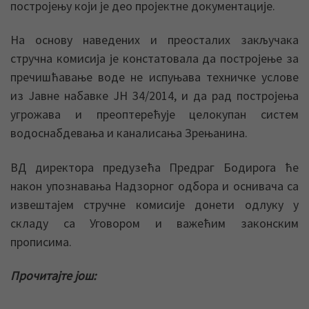
постројењу који је део пројектне документације.
На основу наведених и преосталих закључака
стручна комисија је констатовала да постројење за
пречишћавање воде не испуњава техничке услове
из Јавне набавке ЈН 34/2014, и да рад постројења
угрожава и преоптерећује целокупан систем
водоснабдевања и каналисања Зрењанина.
ВД директора предузећа Предраг Бодирога ће
након упознавања Надзорног одбора и оснивача са
извештајем стручне комисије донети одлуку у
складу са Уговором и важећим законским
прописима.
Прочитајте још: