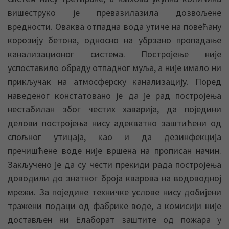
вишеструко је превазилазила дозвољене
вредности. Оваква отпадна вода утиче на повећану
корозију бетона, односно на убрзано пропадање
канализационог система. Постројење није
успоставило обраду отпадног муља, а није имало ни
прикључак на атмосферску канализацију. Поред
наведеног констатовано је да је рад постројења
нестабилан због честих хаварија, да поједини
делови постројења нису адекватно заштићени од
спољног утицаја, као и да дезинфекција
пречишћене воде није вршена на прописан начин.
Закључено је да су чести прекиди рада постројења
доводили до знатног броја кварова на водоводној
мрежи. За поједине техничке услове нису добијени
тражени подаци од фабрике воде, а комисији није
достављен ни Елаборат заштите од пожара у