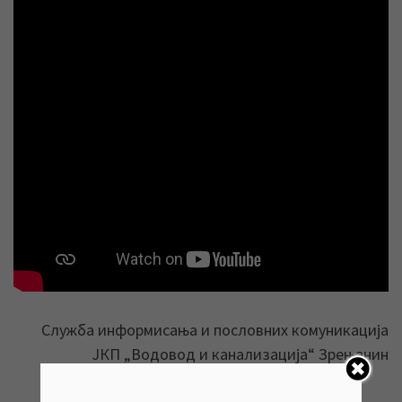
Служба информисања и пословних комуникација
ЈКП „Водовод и канализација“ Зрењанин