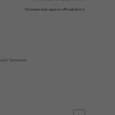
Пословна мејл адреса: office@vikzr.rs
ција" Зрењанин