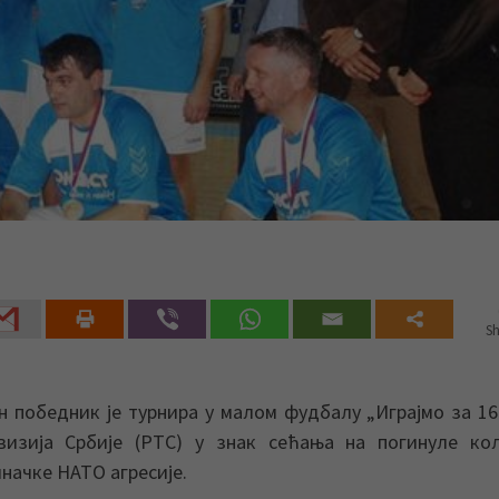
Sh
 победник је турнира у малом фудбалу „Играјмо за 16
визија Србије (РТС) у знак сећања на погинуле кол
начке НАТО агресије.