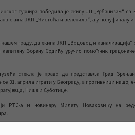
нског турнира победила је екипу ЈП „Урбанизам“ са 3
дана екипа ЈКП „Чистоћа и зеленило“, а у полуфиналу и
 у нашем граду, да екипа ЈКП „Водовод и канализација“ 
ла капитену Зорану Срдићу уручио помоћник градонач
дузећа стекла је право да представља Град Зрењан
 се 01. априла играти у Београду, а противници нашој е
рагујевца, Ниша и Суботице.
цији РТС-а и новинару Милету Новаковићу на ред
ра.
Служба информисања и пословних комуни