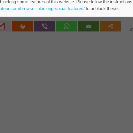
ЈКП „Водовод и канализација“ Зр
blocking some features of this website. Please follow the instructions
eateor.com/browser-blocking-social-features/
to unblock these.
Sh