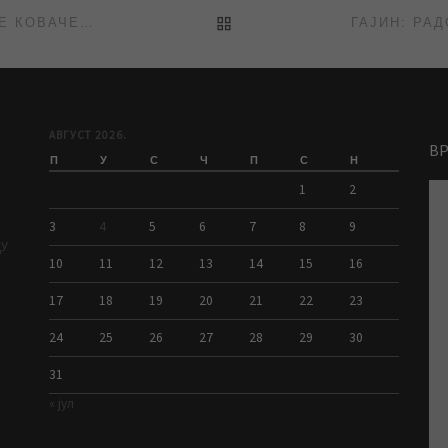
BACK TO POST LIST
ИСПИРАЊЕ МРЕЖЕ: НАСЕЉЕ РУЖЕ ШУЛМАН, САВЕ КОВАЧЕВИЋА КАО И УЛИЦЕ ЂУРЂА СМЕДЕРЕВЦА И ЂУРЕ ЈАКШИЋА
АВГУСТ 2026.
В
П
У
С
Ч
П
С
Н
1
2
3
4
5
6
7
8
9
ДУ
10
11
12
13
14
15
16
17
18
19
20
21
22
23
24
25
26
27
28
29
30
31
« јул