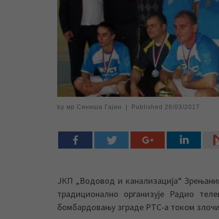
by
мр Синиша Гајин
|
Published
26/03/2017
ЈКП „Водовод и канализација“ Зрењанин
традиционално организује Радио теле
бомбардовању зграде РТС-а током злочи