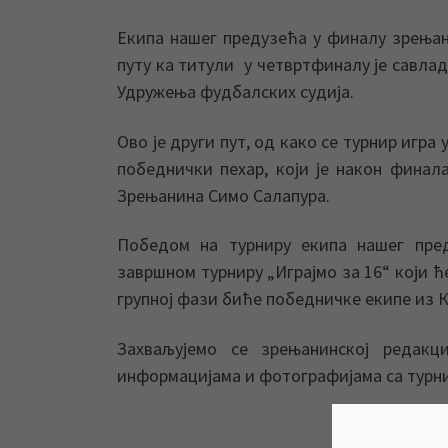
Екипа нашег предузећа у финалу зрењани
путу ка титули у четвртфиналу је савла
Удружења фудбалских судија.
Ово је други пут, од како се турнир игра
победнички пехар, који је након фина
Зрењанина Симо Салапура.
Победом на турниру екипа нашег пре
завршном турниру „Играјмо за 16“ који ће
групној фази биће победничке екипе из К
Захваљујемо се зрењанинској редак
информацијама и фотографијама са турни