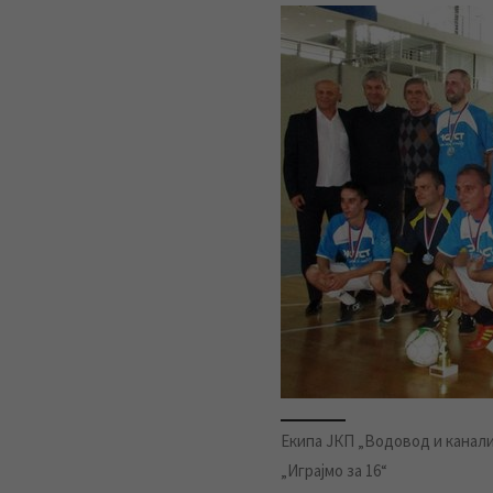
Екипа ЈКП „Водовод и канал
„Играјмо за 16“