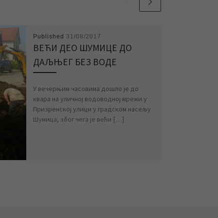
Published
31/08/2017
ВЕЋИ ДЕО ШУМИЦЕ ДО
ДАЉЊЕГ БЕЗ ВОДЕ
У вечерњим часовима дошло је до
квара на уличној водоводној мрежи у
Призренској улици у градском насељу
Шумица, због чега је већи […]