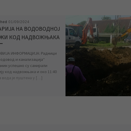
shed
01/09/2024
АРИЈА НА ВОДОВОДНОЈ
ЖИ КОД НАДВОЖЊАКА
ВИЈА ИНФОРМАЦИЈА: Радници
Водовод и канализација“
нин успешно су санирали
ију код надвожњака и око 11:40
 вода је пуштена у […]