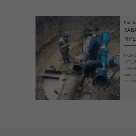
Publi
ХАВ
МРЕ
НАЈНО
ЈКП „
Зрења
хавар
часова