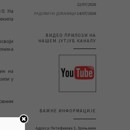
22/07/2026
:0. На
РАДОВИ НА ДУВАНИЦИ
14/07/2026
 екипа
ВИДЕО ПРИЛОЗИ НА
освоји
НАШЕМ ЈУТЈУБ КАНАЛУ
елника
ин на
кипи у
овним
ВАЖНЕ ИНФОРМАЦИЈЕ
кација
Адреса: Петефијева 3, Зрењанин