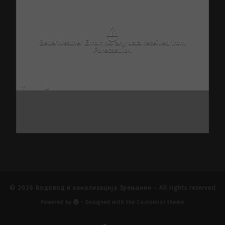
⚠
BetterWeather Error: No any data received from
Forecast.io!.
© 2026
Водовод и канализација Зрењанин
– All rights reserved
Powered by
– Designed with the
Customizr theme