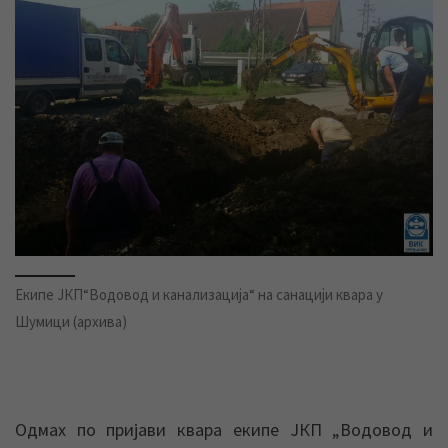
Екипе ЈКП“Водовод и канализација“ на санацији квара у
Шумици (архива)
Одмах по пријави квара екипе ЈКП „Водовод и