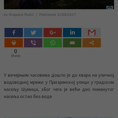
by
Dragana Rašić
|
Published
31/08/2017
0
Shares
У вечерњим часовима дошло је до квара на уличној
водоводној мрежи у Призренској улици у градском
насељу Шумица, због чега је већи део поменутог
насеља остао без воде.