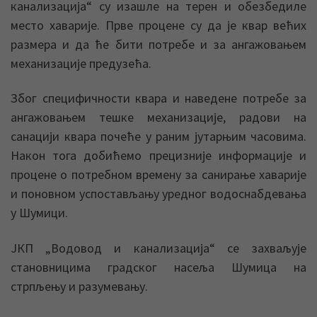
канализација“ су изашле на терен и обезбедиле
место хаварије. Прве процене су да је квар већих
размера и да ће бити потребе и за ангажовањем
механизације предузећа.
Због специфичности квара и наведене потребе за
ангажовањем тешке механизације, радови на
санацији квара почеће у раним јутарњим часовима.
Након тога добићемо прецизније информације и
процене о потребном времену за санирање хаварије
и поновном успостављању уредног водоснабдевања
у Шумици.
ЈКП „Водовод и канализација“ се захваљује
становницима градског насеља Шумица на
стрпљењу и разумевању.