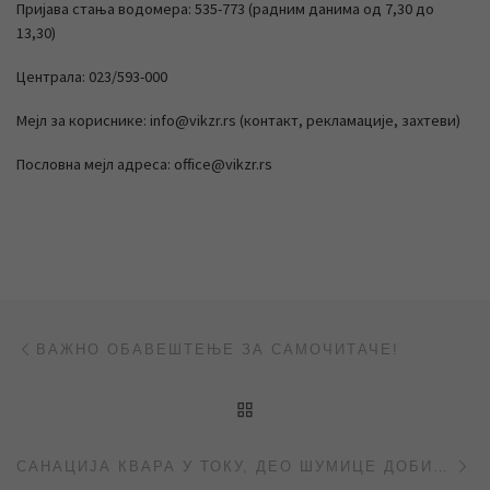
Пријава стања водомера: 535-773 (радним данима од 7,30 до
13,30)
Централа: 023/593-000
Мејл за кориснике: info@vikzr.rs (контакт, рекламације, захтеви)
Пословна мејл адреса: office@vikzr.rs
Post navigation
Previous post
ВАЖНО ОБАВЕШТЕЊЕ ЗА САМОЧИТАЧЕ!
BACK TO POST LIST
Ne
САНАЦИЈА КВАРА У ТОКУ, ДЕО ШУМИЦЕ ДОБИО ВОДУ