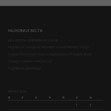
НАЈНОВИЈЕ ВЕСТИ
ДЕО НАСЕЉА ДУВАНИКА БЕЗ ВОДЕ
РАДОВИ НА САНАЦИЈИ ХАВАРИЈЕ У САВЕЗНИЧКОЈ УЛИЦИ
ТОКОМ ТОПЛОТНОГ ТАЛАСА РАЦИОНАЛНО ТРОШИТЕ ВОДУ
САНАЦИЈА КВАРА У НАСЕЉУ Д3
РАДОВИ НА ДУВАНИЦИ
АВГУСТ 2026.
П
У
С
Ч
П
С
Н
1
2