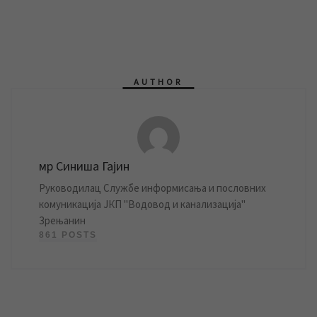
AUTHOR
мр Синиша Гајин
Руководилац Службе информисања и пословних
комуникација ЈКП "Водовод и канализација"
Зрењанин
861 POSTS