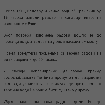
Екипе ЈКП „Водовод и канализација“ Зрењанин од
16 часова изводи радове на санацији квара на
изворишту у Ечки.
Због потреба извођења радова дошло је до
прекида водоснабдевања у овом насељеном месту.
Према тренутним проценама са терена радови ће
бити завршени до 20 часова.
У случају непланираних дешавања прекид
водоснабдевања ће бити продужен до завршетка
радова, а уколико завршетак уследи пре наведеног
термина вода ће раније бити пуштена у мрежу.
Убрзо након окончања радова доћи ће до