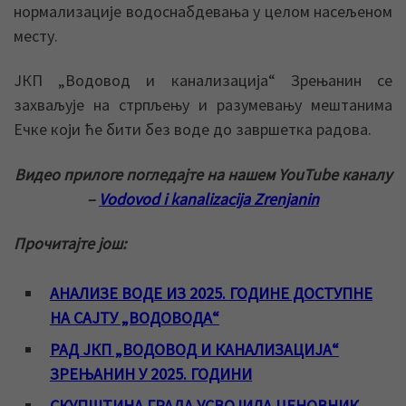
нормализације водоснабдевања у целом насељеном
месту.
ЈКП „Водовод и канализација“ Зрењанин се
захваљује на стрпљењу и разумевању мештанима
Ечке који ће бити без воде до завршетка радова.
Видео прилоге погледајте на нашем YouTube каналу
–
Vodovod i kanalizacija Zrenjanin
Прочитајте још:
АНАЛИЗЕ ВОДЕ ИЗ 2025. ГОДИНЕ ДОСТУПНЕ
НА САЈТУ „ВОДОВОДА“
РАД ЈКП „ВОДОВОД И КАНАЛИЗАЦИЈА“
ЗРЕЊАНИН У 2025. ГОДИНИ
СКУПШТИНА ГРАДА УСВОЈИЛА ЦЕНОВНИК