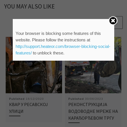
YOU MAY ALSO LIKE
Your browser is blocking some features of this
website. Please follow the instructions at
http://support.heateor.com/browser-blocking-social-
features/
to unblock these.
Published
16/12/2020
Published
30/06/2023
КВАР У РЕСАВСКОЈ
РЕКОНСТРУКЦИЈА
УЛИЦИ
ВОДОВОДНЕ МРЕЖЕ НА
КАРАЂОРЂЕВОМ ТРГУ