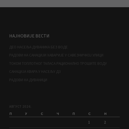
НАЈНОВИЈЕ ВЕСТИ
ДЕО НАСЕЉА ДУВАНИКА БЕЗ ВОДЕ
РАДОВИ НА САНАЦИЈИ ХАВАРИЈЕ У САВЕЗНИЧКОЈ УЛИЦИ
ТОКОМ ТОПЛОТНОГ ТАЛАСА РАЦИОНАЛНО ТРОШИТЕ ВОДУ
САНАЦИЈА КВАРА У НАСЕЉУ Д3
РАДОВИ НА ДУВАНИЦИ
АВГУСТ 2026.
П
У
С
Ч
П
С
Н
1
2