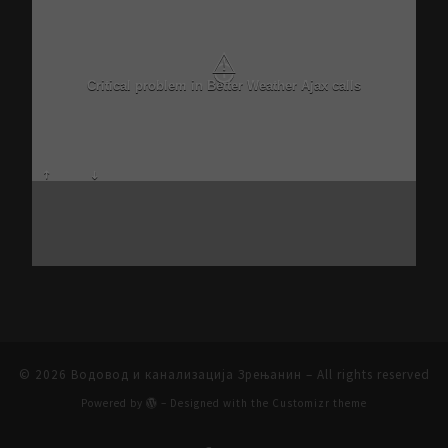
⚠
Critical problem in Better Weather Ajax calls
© 2026
Водовод и канализација Зрењанин
– All rights reserved
Powered by
– Designed with the
Customizr theme