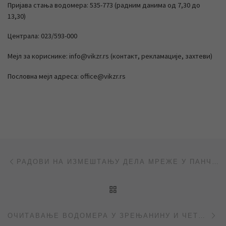
Пријава стања водомера: 535-773 (радним данима од 7,30 до
13,30)
Централа: 023/593-000
Мејл за кориснике: info@vikzr.rs (контакт, рекламације, захтеви)
Пословна мејл адреса: office@vikzr.rs
Post navigation
Previous post
РАДОВИ НА ИЗМЕШТАЊУ ДЕЛА МРЕЖЕ У ПАНЧЕВАЧКОЈ УЛИЦИ
BACK TO POST LIST
Ne
ОЧИТАВАЊЕ ВОДОМЕРА У ЗРЕЊАНИНУ И ЧЕТИРИ НАСЕЉЕНА МЕСТА