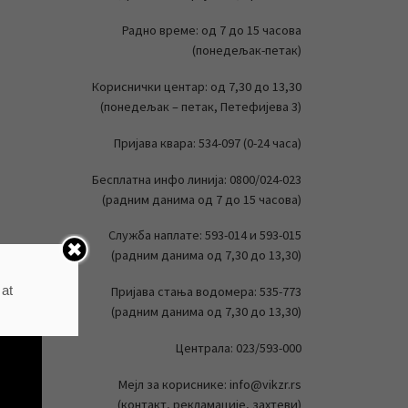
Радно време: од 7 до 15 часова
(понедељак-петак)
Кориснички центар: од 7,30 до 13,30
(понедељак – петак, Петефијева 3)
Пријава квара: 534-097 (0-24 часа)
Бесплатна инфо линија: 0800/024-023
(радним данима од 7 до 15 часова)
Служба наплате: 593-014 и 593-015
(радним данима од 7,30 до 13,30)
 at
Пријава стања водомера: 535-773
(радним данима од 7,30 до 13,30)
Централа: 023/593-000
Мејл за кориснике: info@vikzr.rs
(контакт, рекламације, захтеви)