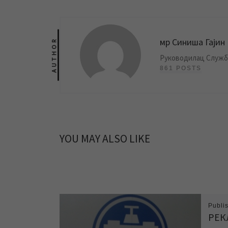
мр Синиша Гајин
AUTHOR
Руководилац Службе
861 POSTS
YOU MAY ALSO LIKE
Publi
РЕК