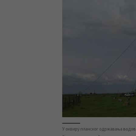
У оквиру планског одржавања водо