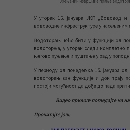
Зрењанин извршиће прање водоторња
У уторак 16. јануара ЈКП „Водовод и
водоводне инфраструктуре у насељеним 
Водоторањ неће бити у функцији од по
водоторња, у уторак следи комплетно п
његово пуњење и пуштање у рад у поподн
У периоду од понедељка 15. јануара од 
водоторањ ван функције и док трају п
постоји могућност да дође до пада прити
Видео прилоге погледајте на н
Прочитајте још: