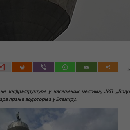
Sh
не инфраструктуре у насељеним местима, ЈКП „Водо
уара прање водоторња у Елемиру.