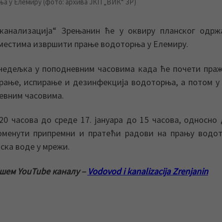
 у Елемиру (фото: архива ЈКП „ВИК“ ЗР)
 канализација“ Зрењанин ће у оквиру планског одрж
местима извршити прање водоторња у Елемиру.
недељка у поподневним часовима када ће почети пр
рање, испирање и дезинфекција водоторња, а потом у
евним часовима.
20 часова до среде 17. јануара до 15 часова, односно 
оменути припремни и пратећи радови на прању водо
ска воде у мрежи.
ашем YouTube каналу –
Vodovod i kanalizacija Zrenjanin