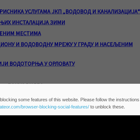
ИСНИКА УСЛУГАМА ЈКП „ВОДОВОД И КАНАЛИЗАЦИЈА“
ЊИХ ИНСТАЛАЦИЈА ЗИМИ
ЉЕНИМ МЕСТИМА
ЦИОНУ И ВОДОВОДНУ МРЕЖУ У ГРАДУ И НАСЕЉЕНИМ
ИЈИ ВОДОТОРЊА У ОРЛОВАТУ
БОНУС ВИДЕО
ЋА У 2023. ГОДИНИ (РТВ САНТОС)
blocking some features of this website. Please follow the instructions
eateor.com/browser-blocking-social-features/
to unblock these.