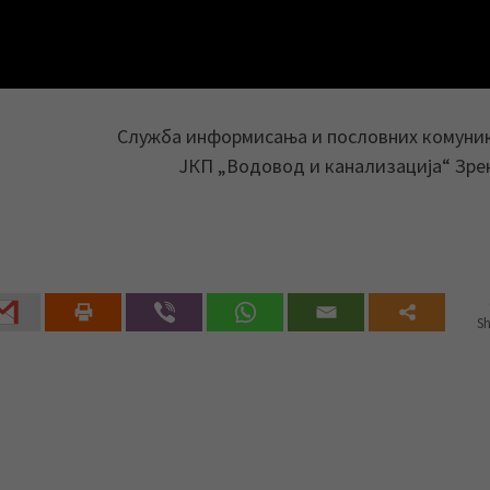
Служба информисања и пословних комуни
ЈКП „Водовод и канализација“ Зр
Sh