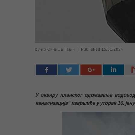
by
мр Синиша Гајин
|
Published
15/01/2024
У оквиру планског одржавања водовод
канализација“ извршиће у уторак 16. јан