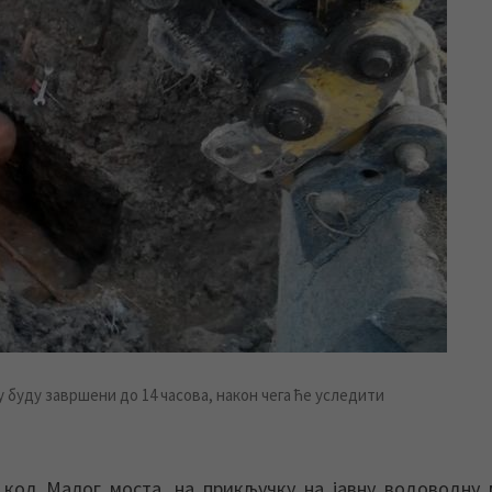
 буду завршени до 14 часова, након чега ће уследити
, код Малог моста, на прикључку на јавну водоводну