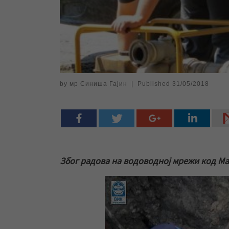
by
мр Синиша Гајин
|
Published
31/05/2018
Због радова на водоводној мрежи код Ма