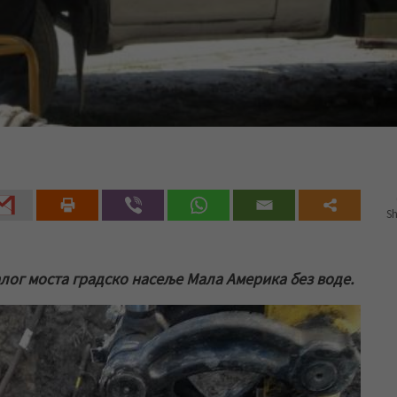
Sh
лог моста градско насеље Мала Америка без воде.