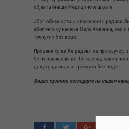
објекта бивше Медицинске школе.
Због обимности и сложености радова би
због чега су насеље Мала Америка, као и
тренутно без воде.
Процене су да ће радови на прикључку, 
бити завршени до 14 часова, након чег
делу града који је тренутно без воде.
Видео прилоге погледајте на нашем кана