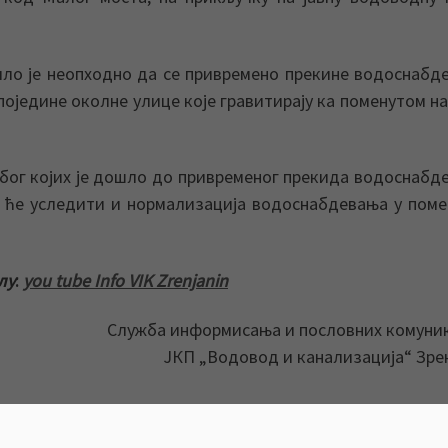
ло је неопходно да се привремено прекине водоснабд
 поједине околне улице које гравитирају ка поменутом н
због којих је дошло до привременог прекида водоснабд
а ће уследити и нормализација водоснабдевања у пом
лу
:
you tube Info VIK Zrenjanin
Служба информисања и пословних комуни
ЈКП „Водовод и канализација“ Зр