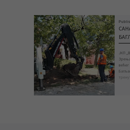
Publi
САН
БАГ
ЈКП „
Зрења
већег
Багља
трену