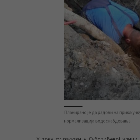
Планирано је да радови на прикључку
нормализација водоснабдевања
У току су радови у Суботићевој улици