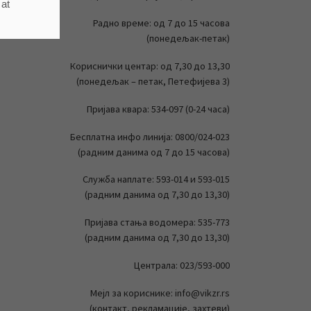
ares
 at
Радно време: од 7 до 15 часова
(понедељак-петак)
Кориснички центар: од 7,30 до 13,30
(понедељак – петак, Петефијева 3)
Пријава квара: 534-097 (0-24 часа)
Бесплатна инфо линија: 0800/024-023
(радним данима од 7 до 15 часова)
Служба наплате: 593-014 и 593-015
(радним данима од 7,30 до 13,30)
Пријава стања водомера: 535-773
(радним данима од 7,30 до 13,30)
Централа: 023/593-000
Мејл за кориснике: info@vikzr.rs
(контакт, рекламације, захтеви)