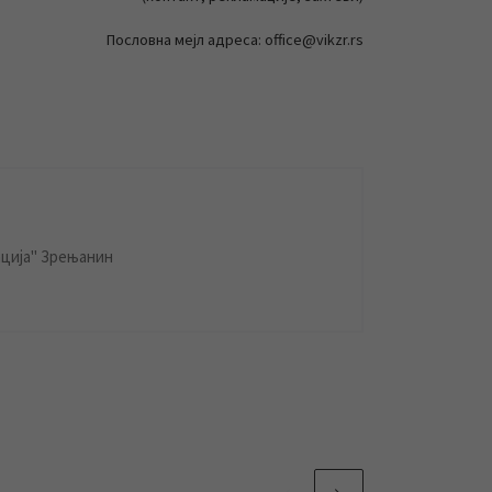
Пословна мејл адреса: office@vikzr.rs
ција" Зрењанин