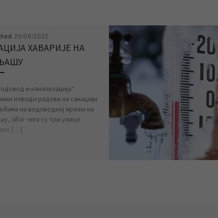
shed
26/08/2025
АЦИЈА ХАВАРИЈЕ НА
ЉАШУ
Водовод и канализација“
нин изводи радове на санацији
 обима на водоводној мрежи на
шу, због чега су три улице
тно […]