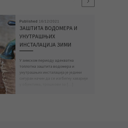
Published
16/12/2021
ЗАШТИТА ВОДОМЕРА И
УНУТРАШЊИХ
ИНСТАЛАЦИЈА ЗИМИ
У зимском периоду адекватна
топлотна заштита водомера и
унутрашњих инсталација је једини
сигуран начин да се изгбегну хаварије
у објектима, трошкови за […]