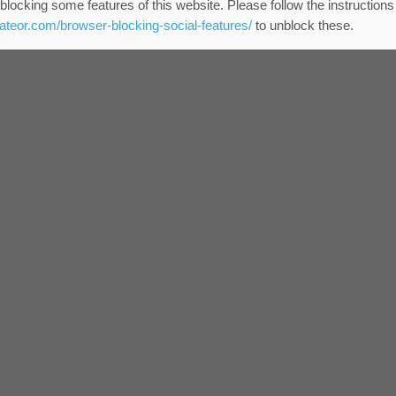
Sh
blocking some features of this website. Please follow the instructions
eateor.com/browser-blocking-social-features/
to unblock these.