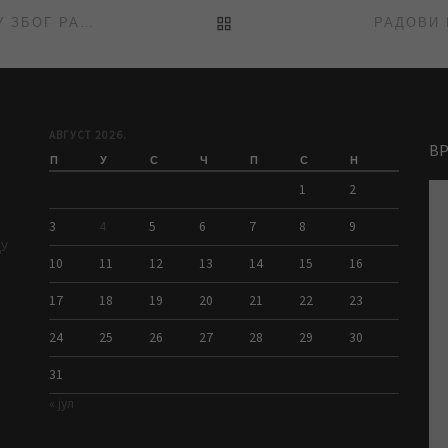
BACK TO POST LIST
У НЕДЕЉУ МАЊИ ПРОБЛЕМИ У ВОДОСНАБДЕВАЊУ ЗБОГ РАДОВА ЕЛЕКТРОДИСТРИБУЦИЈЕ
РАДОВИ 
АВГУСТ 2026.
В
П
У
С
Ч
П
С
Н
1
2
3
4
5
6
7
8
9
ДУ
10
11
12
13
14
15
16
17
18
19
20
21
22
23
24
25
26
27
28
29
30
31
« јул