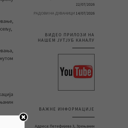
22/07/2026
РАДОВИ НА ДУВАНИЦИ
14/07/2026
евање,
асељу,
ВИДЕО ПРИЛОЗИ НА
НАШЕМ ЈУТЈУБ КАНАЛУ
евања,
енутом
кација
ењанин
ВАЖНЕ ИНФОРМАЦИЈЕ
0
Адреса: Петефијева 3, Зрењанин