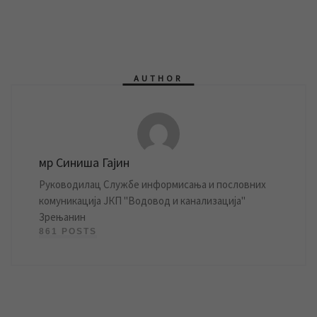
AUTHOR
мр Синиша Гајин
Руководилац Службе информисања и пословних
комуникација ЈКП "Водовод и канализација"
Зрењанин
861 POSTS