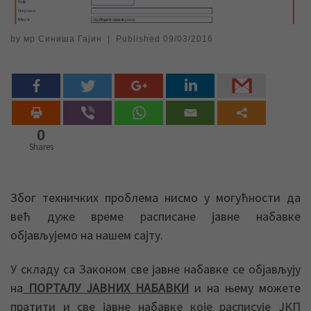
by
мр Синиша Гајин
|
Published
09/03/2016
0
Shares
Због техничких проблема нисмо у могућности да
већ дуже време расписане јавне набавке
објављујемо на нашем сајту.
У складу са Законом све јавне набавке се објављују
на
ПОРТАЛУ ЈАВНИХ НАБАВКИ
и на њему можете
пратити и све јавне набавке које расписује ЈКП