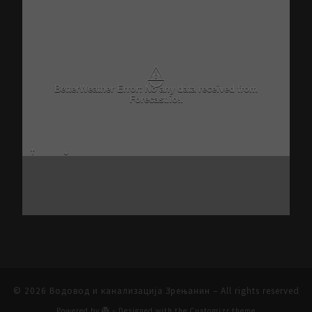
⚠
BetterWeather Error: No any data received from
Forecast.io!.
© 2026
Водовод и канализација Зрењанин
– All rights reserved
Powered by
– Designed with the
Customizr theme