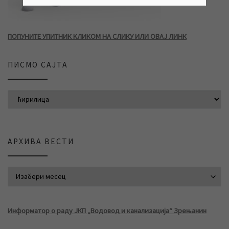
ПОПУНИТЕ УПИТНИК КЛИКОМ НА СЛИКУ ИЛИ ОВАЈ ЛИНК
ПИСМО САЈТА
АРХИВА ВЕСТИ
АРХИВА ВЕСТИ
Информатор о раду ЈКП „Водовод и канализација“ Зрењанин