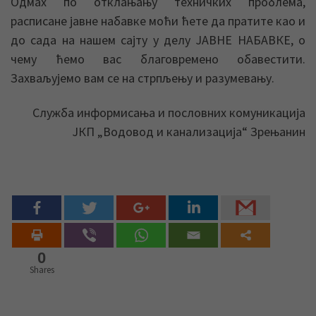
Одмах по отклањању техничких проблема,
расписане јавне набавке моћи ћете да пратите као и
до сада на нашем сајту у делу ЈАВНЕ НАБАВКЕ, о
чему ћемо вас благовремено обавестити.
Захваљујемо вам се на стрпљењу и разумевању.
Служба информисања и пословних комуникација
ЈКП „Водовод и канализација“ Зрењанин
0
Shares