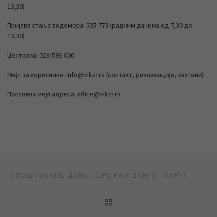
13,30)
Пријава стања водомера: 535-773 (радним данима од 7,30 до
13,30)
Централа: 023/593-000
Мејл за кориснике: info@vikzr.rs (контакт, рекламације, захтеви)
Пословна мејл адреса: office@vikzr.rs
Post navigation
Previous post
ПОШТОВАНЕ ДАМЕ, СРЕЋАН ВАМ 8. МАРТ!
BACK TO POST LIST