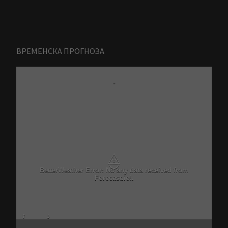
ВРЕМЕНСКА ПРОГНОЗА
-
⚠
BetterWeather Error: No any data received from
Forecast.io!.