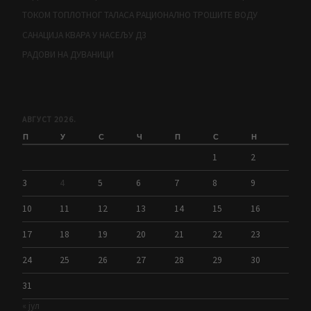
ТОКОМ ТОПЛОТНОГ ТАЛАСА РАЦИОНАЛНО ТРОШИТЕ ВОДУ
САНАЦИЈА КВАРА У НАСЕЉУ Д3
РАДОВИ НА ДУВАНИЦИ
АВГУСТ 2026.
П
У
С
Ч
П
С
Н
1
2
3
4
5
6
7
8
9
10
11
12
13
14
15
16
17
18
19
20
21
22
23
24
25
26
27
28
29
30
31
« јул