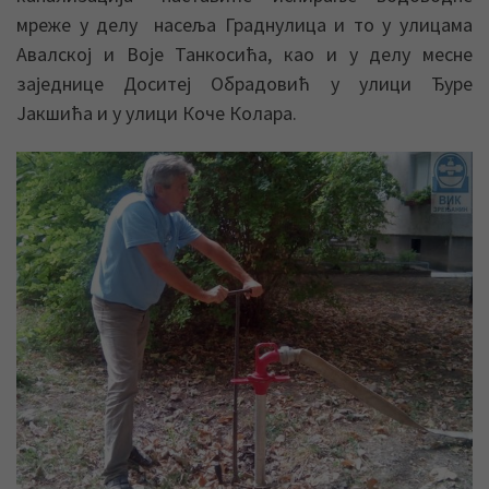
мреже у делу насеља Граднулица и то у улицама
Авалској и Воје Танкосића, као и у делу месне
заједнице Доситеј Обрадовић у улици Ђуре
Јакшића и у улици Коче Колара.