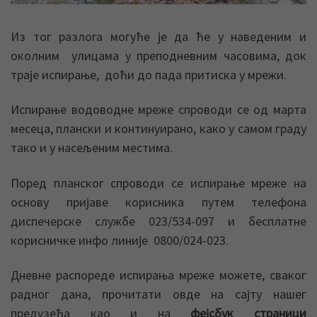
Из тог разлога могуће је да ће у наведеним и
околним улицама у преподневним часовима, док
траје испирање, доћи до пада притиска у мрежи.
Испирање водоводне мреже спроводи се од марта
месеца, плански и континуирано, како у самом граду
тако и у насељеним местима.
Поред планског спроводи се испирање мреже на
основу пријаве корисника путем телефона
диспечерске службе 023/534-097 и бесплатне
корисничке инфо линије 0800/024-023.
Дневне распореде испирања мреже можете, сваког
радног дана, прочитати овде на сајту нашег
предузећа као и на
фејсбук страници