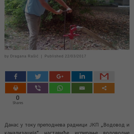
by
Dragana Rašić
|
Published
22/03/2017
0
Shares
Данас у току преподнева радници ЈКП „Водовод и
канализација“ наставиће испирање водоводне