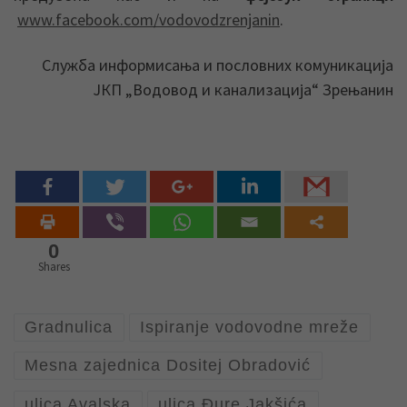
www.facebook.com/vodovodzrenjanin
.
Служба информисања и пословних комуникација
ЈКП „Водовод и канализација“ Зрењанин
0
Shares
Gradnulica
Ispiranje vodovodne mreže
Mesna zajednica Dositej Obradović
ulica Avalska
ulica Đure Jakšića