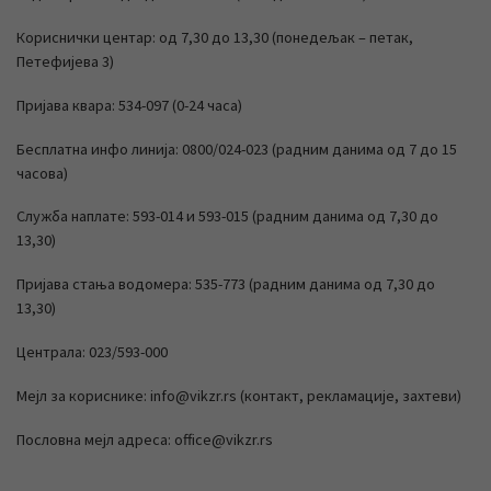
Кориснички центар: од 7,30 до 13,30 (понедељак – петак,
Петефијева 3)
Пријава квара: 534-097 (0-24 часа)
Бесплатна инфо линија: 0800/024-023 (радним данима од 7 до 15
часова)
Служба наплате: 593-014 и 593-015 (радним данима од 7,30 до
13,30)
Пријава стања водомера: 535-773 (радним данима од 7,30 до
13,30)
Централа: 023/593-000
Мејл за кориснике: info@vikzr.rs (контакт, рекламације, захтеви)
Пословна мејл адреса: office@vikzr.rs