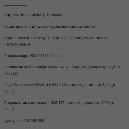
Адреса: Петефијева 3, Зрењанин
Радно време: од 7 до 15 часова (понедељак-петак)
Кориснички центар: од 7,30 до 13,30 (понедељак – петак,
Петефијева 3)
Пријава квара: 534-097 (0-24 часа)
Бесплатна инфо линија: 0800/024-023 (радним данима од 7 до 15
часова)
Служба наплате: 593-014 и 593-015 (радним данима од 7,30 до
13,30)
Пријава стања водомера: 535-773 (радним данима од 7,30 до
13,30)
Централа: 023/593-000