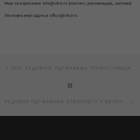
Мејл за кориснике: info@vikzr.rs (контакт, рекламације, захтеви)
Пословна мејл адреса: office@vikzr.rs
Post navigation
Previous post
ЗБОГ РЕДОВНОГ ОДРЖАВАЊА ТРАФОСТАНИЦА ПРЕКИД ВОДОСНАБДЕВАЊА У ГРАДУ
BACK TO POST LIST
Ne
РЕДОВНО ОДРЖАВАЊЕ ИЗВОРИШТА У МЕЛЕНЦИМА