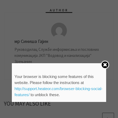
AUTHOR
мр Синиша Гајин
Руководилац Службе информисања и пословних
комуникација ЈКП "Водовод и канализација"
Зрењанин
861 POSTS
Your browser is blocking some features of this
website. Please follow the instructions at
http://support.heateor.com/browser-blocking-social-
features/
to unblock these.
YOU MAY ALSO LIKE