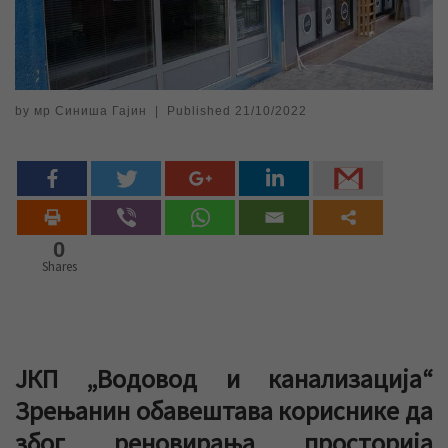
by
мр Синиша Гајин
|
Published
21/10/2022
0
Shares
ЈКП „Водовод и канализација“
Зрењанин обавештава кориснике да
због реновирања просторија