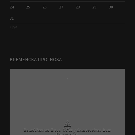
24
25
26
27
28
29
30
31
« јул
ВРЕМЕНСКА ПРОГНОЗА
-
⚠
Critical problem in Better Weather Ajax calls