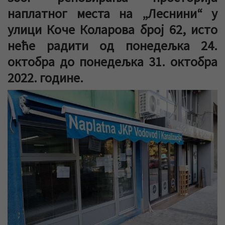
наплатног места на „Леснини“ у
улици Коче Коларова број 62, исто
неће радити од понедељка 24.
октобра до понедељка 31. октобра
2022. године.