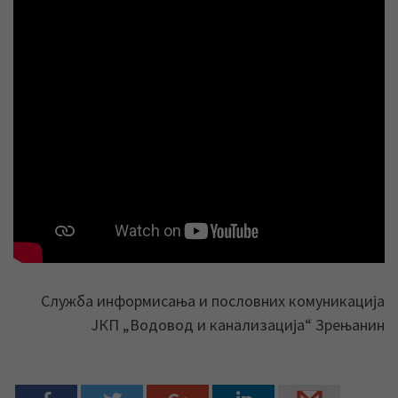
Служба информисања и пословних комуникација
ЈКП „Водовод и канализација“ Зрењанин