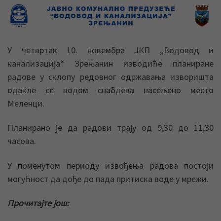
У четвртак 10. новембра ЈКП „Водовод и
канализација“ Зрењанин изводиће планиране
радове у склопу редовног одржавања изворишта
одакле се водом снабдева насељено место
Меленци.
Планирано је да радови трају од 9,30 до 11,30
часова.
У поменутом периоду извођења радова постоји
могућност да дође до пада притиска воде у мрежи.
Прочитајте још: