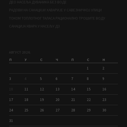
ДЕО НАСЕЉА ДУВАНИКА БЕЗ ВОДЕ
РАДОВИ НА САНАЦИЈИ ХАВАРИЈЕ У САВЕЗНИЧКОЈ УЛИЦИ
ТОКОМ ТОПЛОТНОГ ТАЛАСА РАЦИОНАЛНО ТРОШИТЕ ВОДУ
САНАЦИЈА КВАРА У НАСЕЉУ Д3
АВГУСТ 2026.
П
У
С
Ч
П
С
Н
1
2
3
4
5
6
7
8
9
10
11
12
13
14
15
16
17
18
19
20
21
22
23
24
25
26
27
28
29
30
31