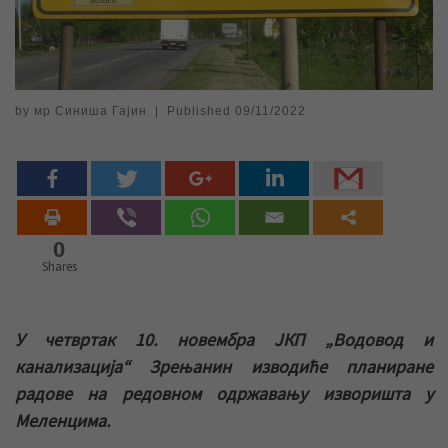
by
мр Синиша Гајин
|
Published
09/11/2022
0
Shares
У четвртак 10. новембра ЈКП „Водовод и
канализација“ Зрењанин изводиће планиране
радове на редовном одржавању изворишта у
Меленцима.