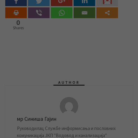
0
Shares
AUTHOR
мр Синиша Гајин
Руководилац Службе информисања и пословних
комуникација ЈКП "Водовод и канализација"