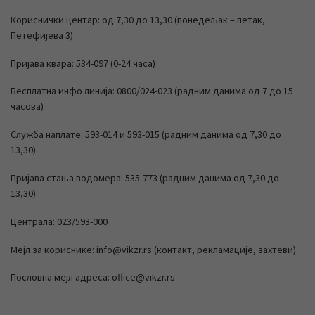
Кориснички центар: од 7,30 до 13,30 (понедељак – петак,
Петефијева 3)
Пријава квара: 534-097 (0-24 часа)
Бесплатна инфо линија: 0800/024-023 (радним данима од 7 до 15
часова)
Служба наплате: 593-014 и 593-015 (радним данима од 7,30 до
13,30)
Пријава стања водомера: 535-773 (радним данима од 7,30 до
13,30)
Централа: 023/593-000
Мејл за кориснике: info@vikzr.rs (контакт, рекламације, захтеви)
Пословна мејл адреса: office@vikzr.rs