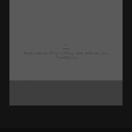
-
⚠
BetterWeather Error: No any data received from
Forecast.io!.