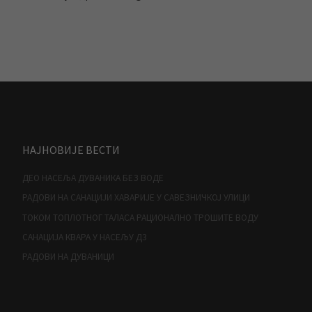
НАЈНОВИЈЕ ВЕСТИ
ДЕО НАСЕЉА ДУВАНИКА БЕЗ ВОДЕ
РАДОВИ НА САНАЦИЈИ ХАВАРИЈЕ У САВЕЗНИЧКОЈ УЛИЦИ
ТОКОМ ТОПЛОТНОГ ТАЛАСА РАЦИОНАЛНО ТРОШИТЕ ВОДУ
САНАЦИЈА КВАРА У НАСЕЉУ Д3
РАДОВИ НА ДУВАНИЦИ