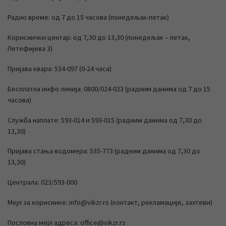
Радно време: од 7 до 15 часова (понедељак-петак)
Кориснички центар: од 7,30 до 13,30 (понедељак – петак,
Петефијева 3)
Пријава квара: 534-097 (0-24 часа)
Бесплатна инфо линија: 0800/024-023 (радним данима од 7 до 15
часова)
Служба наплате: 593-014 и 593-015 (радним данима од 7,30 до
13,30)
Пријава стања водомера: 535-773 (радним данима од 7,30 до
13,30)
Централа: 023/593-000
Мејл за кориснике: info@vikzr.rs (контакт, рекламације, захтеви)
Пословна мејл адреса: office@vikzr.rs