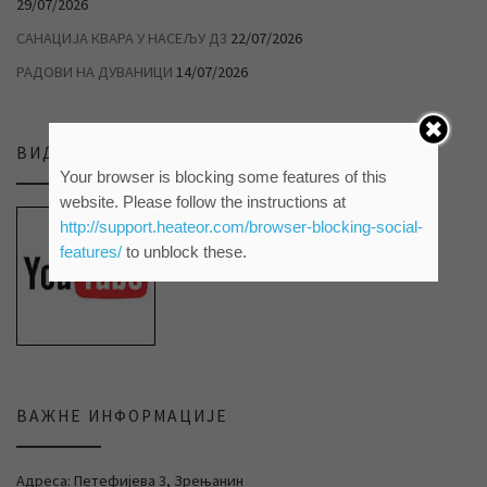
29/07/2026
САНАЦИЈА КВАРА У НАСЕЉУ Д3
22/07/2026
РАДОВИ НА ДУВАНИЦИ
14/07/2026
ВИДЕО ПРИЛОЗИ НА НАШЕМ ЈУТЈУБ КАНАЛУ
Your browser is blocking some features of this
website. Please follow the instructions at
http://support.heateor.com/browser-blocking-social-
features/
to unblock these.
ВАЖНЕ ИНФОРМАЦИЈЕ
Адреса: Петефијева 3, Зрењанин