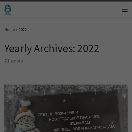
Skip to content
Me
Home
»
2022
Yearly Archives:
2022
71 posts
СРЕЋНА НОВА ГОДИНА!!! Служба информисања и пословних
комуникација ЈКП „Водовод и канализација“ Зрењанин