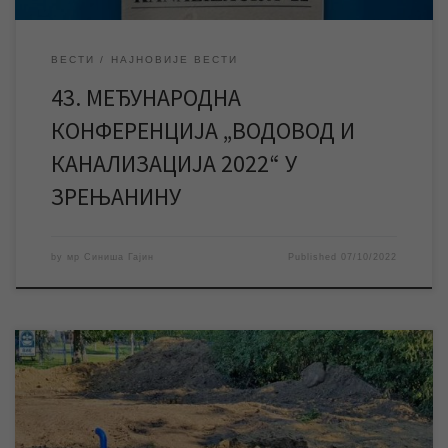
ВЕСТИ
НАЈНОВИЈЕ ВЕСТИ
43. МЕЂУНАРОДНА
КОНФЕРЕНЦИЈА „ВОДОВОД И
КАНАЛИЗАЦИЈA 2022“ У
ЗРЕЊАНИНУ
by
мр Синиша Гајин
Published
07/10/2022
Током летњег периода избушено је, опремљено и пуштено у
рад пет нових бунара на извориштима у пет насељених места:
Елемиру, Меленцима, Ченти, Орловату и Фаркаждину. На тај