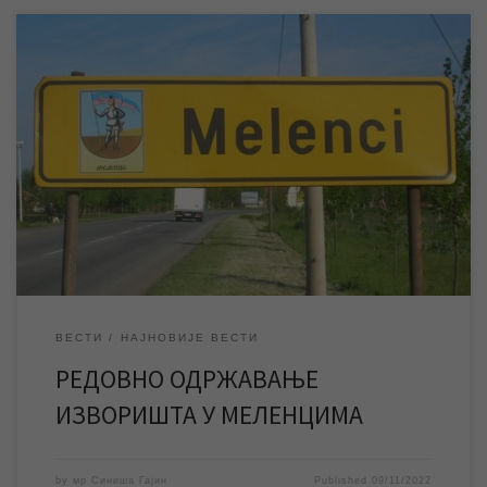
У четвртак 10. новембра ЈКП „Водовод и канализација“
Зрењанин изводиће планиране радове на редовном
одржавању изворишта у Меленцима. У четвртак 10. новембра
ЈКП „Водовод и канализација“ Зрењанин изводиће планиране
радове у склопу редовног одржавања изворишта одакле се
водом снабдева насељено место Меленци. Планирано је да
радови трају од 9,30 до […]
ВЕСТИ
НАЈНОВИЈЕ ВЕСТИ
РЕДОВНО ОДРЖАВАЊЕ
ИЗВОРИШТА У МЕЛЕНЦИМА
by
мр Синиша Гајин
Published
09/11/2022