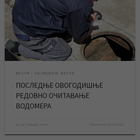
Почело је последње овогодишње редовно очитавање
водомера корисника у Зрењанину и 6 насељених места. Екипе
су на терену сваког радног дана од 8 до 14 часова. Обавеза
корисника је да омогуће приступ водомеру. Према одлуци
Скупштине Града Зрењанина, водомери се физичким лицима
очитавају два пута годишње, односно једном у шест […]
ВЕСТИ
НАЈНОВИЈЕ ВЕСТИ
ПОСЛЕДЊЕ ОВОГОДИШЊЕ
РЕДОВНО ОЧИТАВАЊЕ
ВОДОМЕРА
by
мр Синиша Гајин
Published
23/09/2022