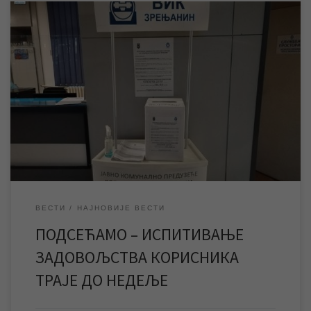
Испитивање задовољства корисника услугама предузећа
спроводи се од 25. новембра до 25. децембра на територији
Града Зрењанина. Анонимни упитник се још у петак може
попунити у Корисничком центру у Петефијевој 3, а од сутра до
недеље у поноћ електронским путем на сајту предузећа.
Испитивање задовољства корисника услугама нашег
предузећа за […]
ВЕСТИ
НАЈНОВИЈЕ ВЕСТИ
ПОДСЕЋАМО – ИСПИТИВАЊЕ
ЗАДОВОЉСТВА КОРИСНИКА
ТРАЈЕ ДО НЕДЕЉЕ