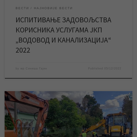
ВЕСТИ
НАЈНОВИЈЕ ВЕСТИ
ИСПИТИВАЊЕ ЗАДОВОЉСТВА
КОРИСНИКА УСЛУГАМА ЈКП
„ВОДОВОД И КАНАЛИЗАЦИЈА“
2022
by
мр Синиша Гајин
Published
05/12/2022
У уторак 29. новембра ЈКП „Водовод и канализација“
Зрењанин започеће радове на реконструкцији дела
канализационе мреже у Малој Америци, односно у улици
Ђорђа Стратимировића на потезу између улица Раде Кончара
и Стевице Јовановића. Због извођења радова доћи ће до