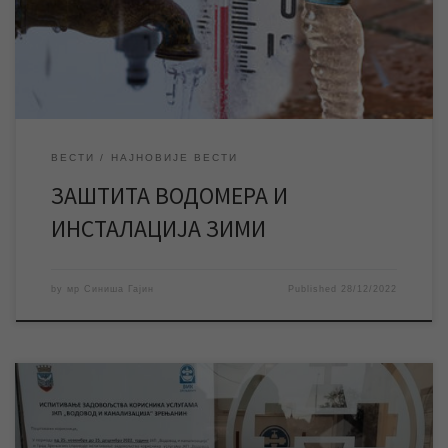
смрзавања и озбиљна оштећења водомера и унутрашњих
водоводних инсталација у објектима, и из тог разлога
подсећамо кориснике да их […]
ВЕСТИ
НАЈНОВИЈЕ ВЕСТИ
ЗАШТИТА ВОДОМЕРА И
ИНСТАЛАЦИЈА ЗИМИ
by
мр Синиша Гајин
Published
28/12/2022
Успешно је реализовано још једно годишње испитивање
задовољства корисника услугама ЈКП „Водовод и