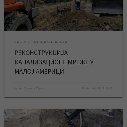
промене режима саобраћаја за моторна возила. ЈКП
„Водовод и канализација“ Зрењанин […]
ВЕСТИ
НАЈНОВИЈЕ ВЕСТИ
РЕКОНСТРУКЦИЈА
КАНАЛИЗАЦИОНЕ МРЕЖЕ У
МАЛОЈ АМЕРИЦИ
by
мр Синиша Гајин
Published
28/11/2022