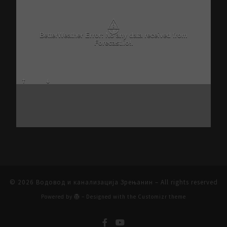
⚠
Critical problem in Better Weather Ajax calls
© 2026
Водовод и канализација Зрењанин
– All rights reserved
Powered by
– Designed with the
Customizr theme