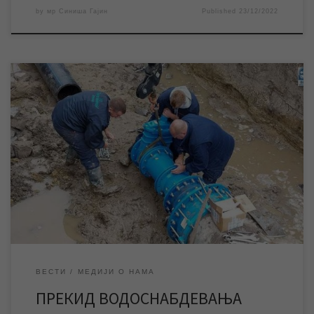
by
мр Синиша Гајин
Published
23/12/2022
У циљу унапређења водоводне инфраструктуре у четвртак 8.
децембра ЈКП „Водовод и канализација“ Зрењанин изводиће
радове на изградњи три мерна места на главном воду
водоводне мреже у МЗ „Зелено поље“ и МЗ „Доситеј
Обрадовић“, због чега ће у једном делу града доћи до прекида
водоснабдевања од 9 до 16 часова. […]
ВЕСТИ
МЕДИЈИ О НАМА
ПРЕКИД ВОДОСНАБДЕВАЊА