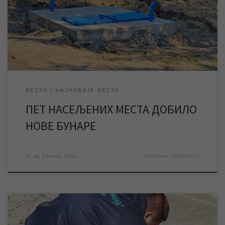
начин додатно је унапређен систем водоснабдевања у овим
насељеним местима. Свако насељено место које припада
Граду Зрењанину има сопствени систем водоснабдевања који
чине […]
ВЕСТИ
НАЈНОВИЈЕ ВЕСТИ
ПЕТ НАСЕЉЕНИХ МЕСТА ДОБИЛО
НОВЕ БУНАРЕ
by
мр Синиша Гајин
Published
29/09/2022