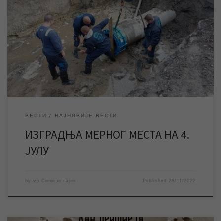
У циљу унапређења водоводне инфраструктуре у уторак 29.
новембра ЈКП „Водовод и канализација“ Зрењанин изводиће
радове на изградњи мерног места на главном воду водоводне
мреже у градском насељу 4. јули, због чега ће у истом доћи до
прекида водоснабдевања. У уторак 29. новембра ЈКП
„Водовод и канализација“ Зрењанин изводиће радове […]
ВЕСТИ
НАЈНОВИЈЕ ВЕСТИ
ИЗГРАДЊА МЕРНОГ МЕСТА НА 4.
ЈУЛУ
by
мр Синиша Гајин
Published
28/11/2022