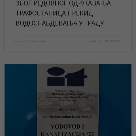
ЗБОГ РЕДОВНОГ ОДРЖАВАЊА
ТРАФОСТАНИЦА ПРЕКИД
ВОДОСНАБДЕВАЊА У ГРАДУ
by
мр Синиша Гајин
Published
16/10/2022
У организацији Савеза инжењера и техничара Србије од 11. до
14. октобра у Зрењанину ће бити одржана 43. Међународна
конференција „ВОДОВОД И КАНАЛИЗАЦИЈА 2022“. Град
Зрењанин је покровитељ, а ЈКП „Водовод и канализација“
Зрењанин и Друштво инжењера Зрењанин суорганизатори
конференције. Савез инжењера и техничара Србије под
покровитељством Министарства просвете, науке […]