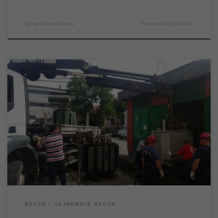
by
мр Синиша Гајин
Published
21/10/2022
У уторак 18. октобра у преподневним часовима доћи ће до
прекида водоснабдевања на територији целог града како би
Електродистрибуција и ЈКП “Водовод и канализација“
извршили неопходне радове на редовном одржавању и
ремонту својих трафостаница одакле се електричном
енергијом напајају бунарске пумпе на изворишту. У уторак 18.
октобра изводиће се планирани […]
ВЕСТИ
НАЈНОВИЈЕ ВЕСТИ