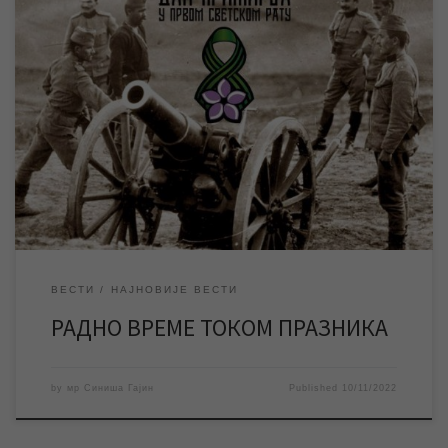
У петак 11. новеmбра неће радити службе и шалтери у
Корисничком центру, као ни наплатна места у граду. За време
празника дежуран је број за пријаву кварова и екипе за
интервенције на јавним мрежама. За време предстојећег
државног празника “Дан примирја у Првом светском рату“, у
петак 11. новембра, неће […]
ВЕСТИ
НАЈНОВИЈЕ ВЕСТИ
РАДНО ВРЕМЕ ТОКОМ ПРАЗНИКА
by
мр Синиша Гајин
Published
10/11/2022