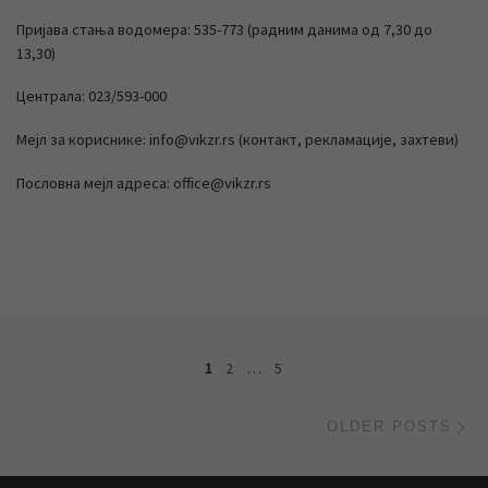
Пријава стања водомера: 535-773 (радним данима од 7,30 до
13,30)
Централа: 023/593-000
Мејл за кориснике: info@vikzr.rs (контакт, рекламације, захтеви)
Пословна мејл адреса: office@vikzr.rs
Posts navigation
1
2
…
5
Ol
OLDER POSTS