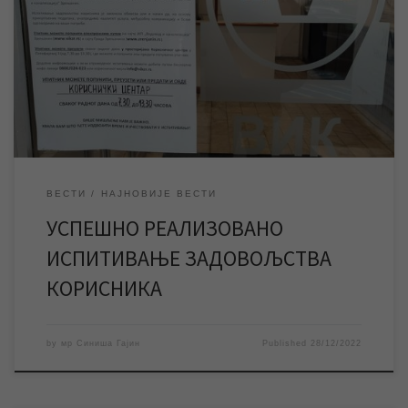
канализација“ Зрењанин. Захваљујемо се свим корисницима
који су издвојили време, попунили анонимни упитник и
исказали своје мишљење. Успешно је реализовано још једно
испитивање задовољства корисника услугама ЈКП „Водовод и
канализација“ Зрењанин на територији Града Зрењанина које
је […]
ВЕСТИ
НАЈНОВИЈЕ ВЕСТИ
УСПЕШНО РЕАЛИЗОВАНО
ИСПИТИВАЊЕ ЗАДОВОЉСТВА
КОРИСНИКА
by
мр Синиша Гајин
Published
28/12/2022