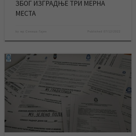
ЗБОГ ИЗГРАДЊЕ ТРИ МЕРНА
МЕСТА
by
мр Синиша Гајин
Published
07/12/2022
Испитивање задовољства корисника услугама предузећа
спроводи се од 25. новембра до 25. децембра на територији
Града Зрењанина. Упитник се може попунити електронским
путем на сајту предузећа и Града, преузети и попунити у
Корисничком центру у Петефијевој 3, као и у пет месних
заједница. У периоду од 25. новембра до 25. […]