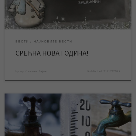
ВЕСТИ
НАЈНОВИЈЕ ВЕСТИ
СРЕЋНА НОВА ГОДИНА!
by
мр Синиша Гајин
Published
31/12/2022
У зимском периоду адекватна топлотна заштита водомера и
унутрашњих инсталација је једини сигуран начин да се изгбегну
хаварије у објектима, трошкови за њихову санацију и прекид
водоснабдевања. Ниске температуре могу проузроковати