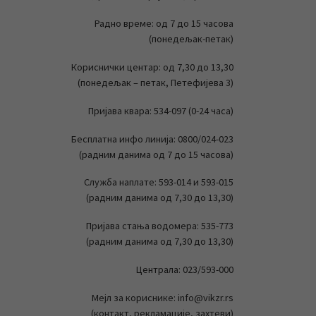
Радно време: од 7 до 15 часова
(понедељак-петак)
Кориснички центар: од 7,30 до 13,30
(понедељак – петак, Петефијева 3)
Пријава квара: 534-097 (0-24 часа)
Бесплатна инфо линија: 0800/024-023
(радним данима од 7 до 15 часова)
Служба наплате: 593-014 и 593-015
(радним данима од 7,30 до 13,30)
Пријава стања водомера: 535-773
(радним данима од 7,30 до 13,30)
Централа: 023/593-000
Мејл за кориснике: info@vikzr.rs
(контакт, рекламације, захтеви)