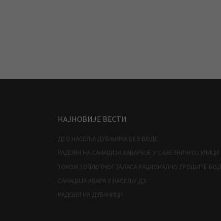
НАЈНОВИЈЕ ВЕСТИ
ДЕО НАСЕЉА ДУВАНИКА БЕЗ ВОДЕ
РАДОВИ НА САНАЦИЈИ ХАВАРИЈЕ У САВЕЗНИЧКОЈ УЛИЦИ
ТОКОМ ТОПЛОТНОГ ТАЛАСА РАЦИОНАЛНО ТРОШИТЕ ВО
САНАЦИЈА КВАРА У НАСЕЉУ Д3
РАДОВИ НА ДУВАНИЦИ