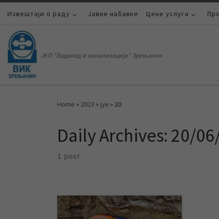
Извештаји о раду
Skip to content
Јавне набавке
Цене услуга
Пр
ЈКП "Водовод и канализација" Зрењанин
Home
»
2023
»
јун
»
20
Daily Archives:
20/06
1 post
Заменом постојеће водоводне